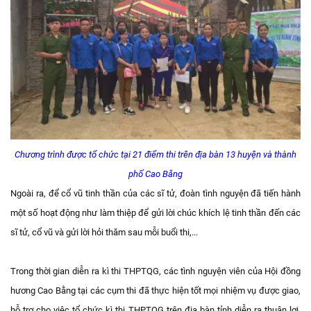
Chương trình được tổ chức tại 21 điểm thi trên địa bàn 13 huyện và thành
phố Cao Bằng
Ngoài ra, để cổ vũ tinh thần của các sĩ tử, đoàn tình nguyện đã tiến hành
một số hoạt động như làm thiệp để gửi lời chúc khích lệ tinh thần đến các
sĩ tử, cổ vũ và gửi lời hỏi thăm sau mỗi buổi thi,...
Trong thời gian diễn ra kì thi THPTQG, các tình nguyện viên của Hội đồng
hương Cao Bằng tại các cụm thi đã thực hiện tốt mọi nhiệm vụ được giao,
hỗ trợ cho việc tổ chức kì thi THPTQG trên địa bàn tỉnh diễn ra thuận lợi,