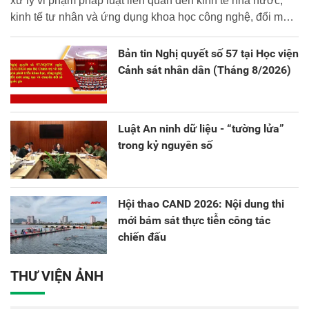
xử lý vi phạm pháp luật liên quan đến kinh tế nhà nước,
kinh tế tư nhân và ứng dụng khoa học công nghệ, đổi mới
sáng tạo và chuyển đổi số.
Bản tin Nghị quyết số 57 tại Học viện
Cảnh sát nhân dân (Tháng 8/2026)
Luật An ninh dữ liệu - “tường lửa”
trong kỷ nguyên số
Hội thao CAND 2026: Nội dung thi
mới bám sát thực tiễn công tác
chiến đấu
THƯ VIỆN ẢNH