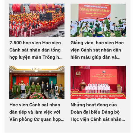
2.500 học viên Học viện
Giảng viên, học viên Học
Cảnh sát nhân dân tổng
viện Cảnh sát nhân dân
hợp luyện màn Trống hội
hiến máu giúp dân và
chào mừng Đại hội Đảng
đồng đội
Học viện Cảnh sát nhân
Những hoạt động của
dân tiếp và làm việc với
Đoàn đại biểu Đảng bộ
Văn phòng Cơ quan hợp
Học viện Cảnh sát nhân
tác quốc tế Nhật Bản tại
dân tại Đại hội đại biểu
Việt Nam
Đảng bộ Công an Trung