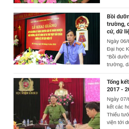
diện lãnh
đạo các đ
Bồi dưỡ
trường, 
cứ, dữ li
Ngày 06/
Đại học K
“Bồi dưỡ
trường, d
liệu điện 
Tổng kết
2017 - 
Ngày 07/
kết các h
Thiếu tư
viện tới 