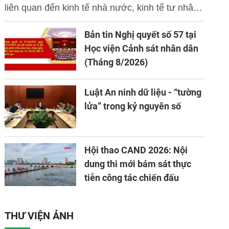
liên quan đến kinh tế nhà nước, kinh tế tư nhân
và ứng dụng khoa học công nghệ, đổi mới sáng
Bản tin Nghị quyết số 57 tại
tạo và chuyển đổi số.
Học viện Cảnh sát nhân dân
(Tháng 8/2026)
Luật An ninh dữ liệu - “tường
lửa” trong kỷ nguyên số
Hội thao CAND 2026: Nội
dung thi mới bám sát thực
tiễn công tác chiến đấu
THƯ VIỆN ẢNH