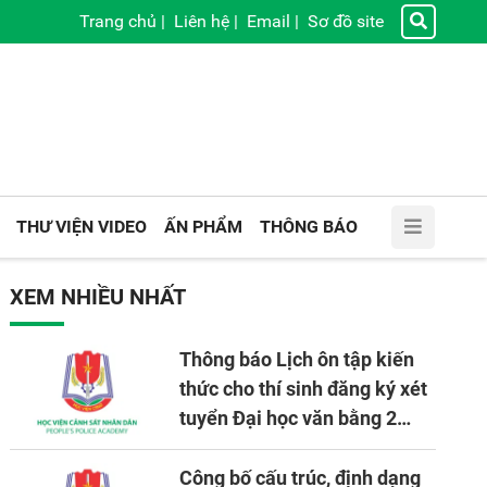
Trang chủ
|
Liên hệ
|
Email
|
Sơ đồ site
THƯ VIỆN VIDEO
ẤN PHẨM
THÔNG BÁO
XEM NHIỀU NHẤT
Thông báo Lịch ôn tập kiến
thức cho thí sinh đăng ký xét
tuyển Đại học văn bằng 2
tuyển mới, mở tại Học viện
CSND năm học 2026 - 2027
Công bố cấu trúc, định dạng