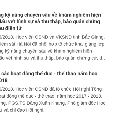
 đạo X12, X13, X14, X15, X16 cùng đại diện lãnh
ơn vị chức năng thuộc Học viện.
ng kỹ năng chuyên sâu về khám nghiệm hiện
dấu vết hình sự và thu thập, bảo quản chứng
ệu điện tử
6/2018, Học viện CSND và VKSND tỉnh Bắc Giang,
iểm sát Hà Nội đã phối hợp tổ chức khai giảng lớp
ng kỹ năng chuyên sâu về khám nghiệm hiện
ấu vết hình sự và thu thập, bảo quản chứng cứ, dữ
tử”.
 các hoạt động thể dục - thể thao năm học
2018
6/2018, Học viện CSND đã tổ chức Hội nghị Tổng
oạt động thể dục - thể thao, năm học 2017 - 2018.
ớng, PGS.TS Đặng Xuân Khang, Phó giám đốc Học
dự và chỉ đạo Hội nghị.