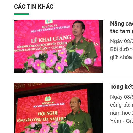
CÁC TIN KHÁC
Nâng cao
tác tạm 
Ngày 08/
Bồi dưỡng
giữ Khóa
Tổng kết
Ngày 08/6
công tác
năm học 
Yêm - Giá
có các đồ