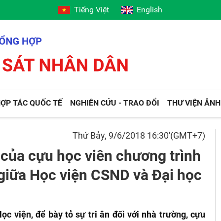
Tiếng Việt
English
ỢP TÁC QUỐC TẾ
NGHIÊN CỨU - TRAO ĐỔI
THƯ VIỆN ẢNH
Thứ Bảy, 9/6/2018 16:30'(GMT+7)
 của cựu học viên chương trình
ỹ giữa Học viện CSND và Đại học
 viện, để bày tỏ sự tri ân đối với nhà trường, cựu