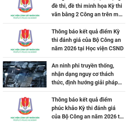
đề thi, đề thi minh họa Kỳ thi
văn bằng 2 Công an trên máy
tính
Thông báo kết quả điểm Kỳ
thi đánh giá của Bộ Công an
năm 2026 tại Học viện CSND
An ninh phi truyền thống,
nhận dạng nguy cơ thách
thức, định hướng giải pháp
đảm bảo an ninh quốc gia
trong tình hình hiện nay
Thông báo kết quả điểm
phúc khảo Kỳ thi đánh giá
của Bộ Công an năm 2026 tại
Học viện CSND