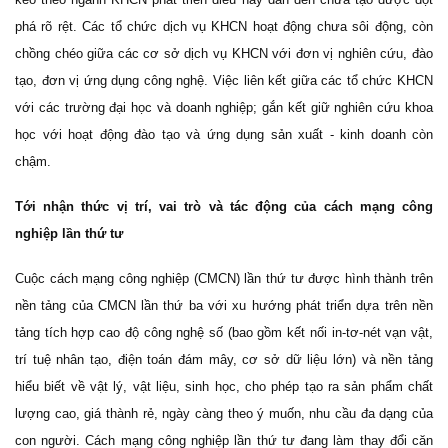
phá rõ rệt. Các tổ chức dịch vụ KHCN hoạt động chưa sôi động, còn
chồng chéo giữa các cơ sở dịch vụ KHCN với đơn vị nghiên cứu, đào
tạo, đơn vị ứng dụng công nghệ. Việc liên kết giữa các tổ chức KHCN
với các trường đại học và doanh nghiệp; gắn kết giữ nghiên cứu khoa
học với hoạt động đào tạo và ứng dụng sản xuất - kinh doanh còn
chậm.
Tới nhận thức vị trí, vai trò và tác động của cách mạng công
nghiệp lần thứ tư
Cuộc cách mạng công nghiệp (CMCN) lần thứ tư được hình thành trên
nền tảng của CMCN lần thứ ba với xu hướng phát triển dựa trên nền
tảng tích hợp cao độ công nghệ số (bao gồm kết nối in-tơ-nét vạn vật,
trí tuệ nhân tạo, điện toán đám mây, cơ sở dữ liệu lớn) và nền tảng
hiểu biết về vật lý, vật liệu, sinh học, cho phép tạo ra sản phẩm chất
lượng cao, giá thành rẻ, ngày càng theo ý muốn, nhu cầu đa dạng của
con người. Cách mạng công nghiệp lần thứ tư đang làm thay đổi căn