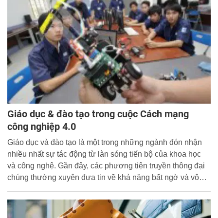
Giáo dục & đào tạo trong cuộc Cách mạng
công nghiệp 4.0
Giáo dục và đào tạo là một trong những ngành đón nhận
nhiều nhất sự tác động từ làn sóng tiến bộ của khoa học
và công nghệ. Gần đây, các phương tiện truyền thông đại
chúng thường xuyên đưa tin về khả năng bất ngờ và vô
hạn của những “Chú rô-bốt biết suy nghĩ, biết chơi cờ, biết
tự học”, những “người thầy Internet”. Thông tin này nêu lên
vấn đề đáng suy nghĩ: “Trường học có thể cung cấp cho