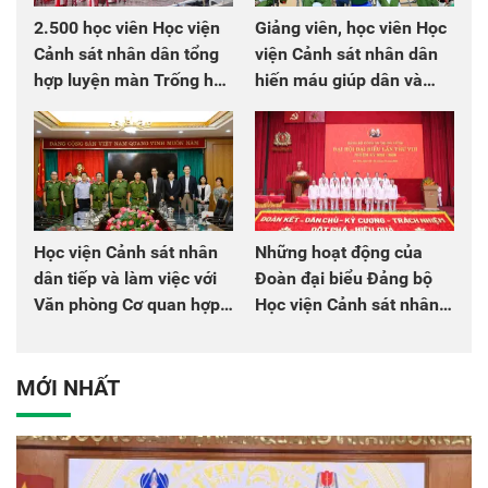
2.500 học viên Học viện
Giảng viên, học viên Học
Cảnh sát nhân dân tổng
viện Cảnh sát nhân dân
hợp luyện màn Trống hội
hiến máu giúp dân và
chào mừng Đại hội Đảng
đồng đội
Học viện Cảnh sát nhân
Những hoạt động của
dân tiếp và làm việc với
Đoàn đại biểu Đảng bộ
Văn phòng Cơ quan hợp
Học viện Cảnh sát nhân
tác quốc tế Nhật Bản tại
dân tại Đại hội đại biểu
Việt Nam
Đảng bộ Công an Trung
ương lần thứ VIII, nhiệm
MỚI NHẤT
kỳ 2025 - 2030