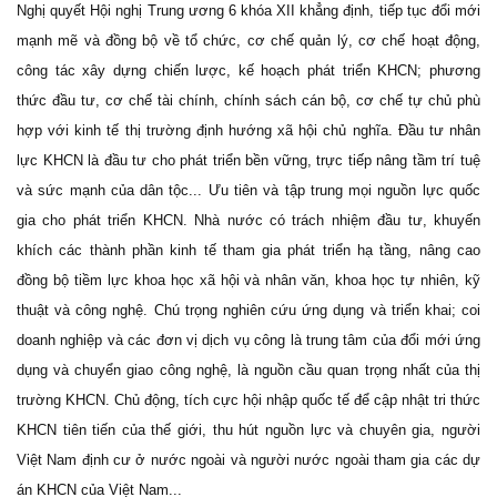
Nghị quyết Hội nghị Trung ương 6 khóa XII khẳng định, tiếp tục đổi mới
mạnh mẽ và đồng bộ về tổ chức, cơ chế quản lý, cơ chế hoạt động,
công tác xây dựng chiến lược, kế hoạch phát triển KHCN; phương
thức đầu tư, cơ chế tài chính, chính sách cán bộ, cơ chế tự chủ phù
hợp với kinh tế thị trường định hướng xã hội chủ nghĩa. Đầu tư nhân
lực KHCN là đầu tư cho phát triển bền vững, trực tiếp nâng tầm trí tuệ
và sức mạnh của dân tộc... Ưu tiên và tập trung mọi nguồn lực quốc
gia cho phát triển KHCN. Nhà nước có trách nhiệm đầu tư, khuyến
khích các thành phần kinh tế tham gia phát triển hạ tầng, nâng cao
đồng bộ tiềm lực khoa học xã hội và nhân văn, khoa học tự nhiên, kỹ
thuật và công nghệ. Chú trọng nghiên cứu ứng dụng và triển khai; coi
doanh nghiệp và các đơn vị dịch vụ công là trung tâm của đổi mới ứng
dụng và chuyển giao công nghệ, là nguồn cầu quan trọng nhất của thị
trường KHCN. Chủ động, tích cực hội nhập quốc tế để cập nhật tri thức
KHCN tiên tiến của thế giới, thu hút nguồn lực và chuyên gia, người
Việt Nam định cư ở nước ngoài và người nước ngoài tham gia các dự
án KHCN của Việt Nam...