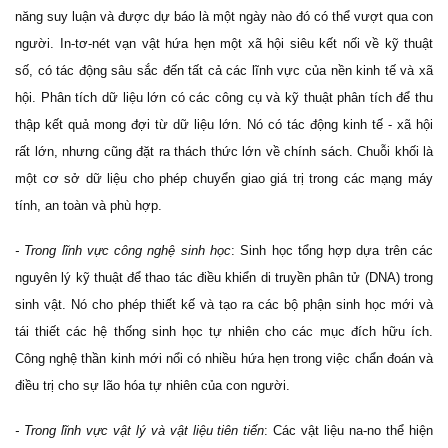
năng suy luận và được dự báo là một ngày nào đó có thể vượt qua con
người. In-tơ-nét vạn vật hứa hẹn một xã hội siêu kết nối về kỹ thuật
số, có tác động sâu sắc đến tất cả các lĩnh vực của nền kinh tế và xã
hội. Phân tích dữ liệu lớn có các công cụ và kỹ thuật phân tích để thu
thập kết quả mong đợi từ dữ liệu lớn. Nó có tác động kinh tế - xã hội
rất lớn, nhưng cũng đặt ra thách thức lớn về chính sách. Chuỗi khối là
một cơ sở dữ liệu cho phép chuyển giao giá trị trong các mạng máy
tính, an toàn và phù hợp.
- Trong lĩnh vực công nghệ sinh học
: Sinh học tổng hợp dựa trên các
nguyên lý kỹ thuật để thao tác điều khiển di truyền phân tử (DNA) trong
sinh vật. Nó cho phép thiết kế và tạo ra các bộ phận sinh học mới và
tái thiết các hệ thống sinh học tự nhiên cho các mục đích hữu ích.
Công nghệ thần kinh mới nổi có nhiều hứa hẹn trong việc chẩn đoán và
điều trị cho sự lão hóa tự nhiên của con người.
- Trong lĩnh vực vật lý và vật liệu tiên tiến
: Các vật liệu na-no thể hiện