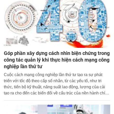
Góp phần xây dựng cách nhìn biện chứng trong
công tác quản lý khi thực hiện cách mạng công
nghiệp lần thứ tư
Cuộc cách mạng công nghiệp lần thứ tư tạo ra sự phát
triển với tốc độ theo cấp số nhân, từ các yếu tố, như tri
thức, tiến bộ kỹ thuật, năng suất lao động, lượng của cải
tạo ra cho đến các biến đổi về cấu trúc của nền hành chính
- thể chế, quản lý - quản trị. Vì vậy, một quốc gia muốn phát
triển nhanh và bền vững thì phải xây dựng chiến lược để
thực hiện cách mạng công nghiệp lần thứ tư, trong đó cần