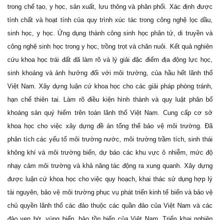
trong chế tạo, y học, sản xuất, lưu thông và phân phối. Xác định được
tính chất và hoạt tính của quy trình xúc tác trong công nghệ lọc dầu,
sinh học, y học. Ứng dụng thành công sinh học phân tử, di truyền và
công nghệ sinh học trong y học, trồng trọt và chăn nuôi. Kết quả nghiên
cứu khoa học trái đất đã làm rõ và lý giải đặc điểm địa động lực học,
sinh khoáng và ảnh hưởng đối với môi trường, của hầu hết lãnh thổ
Việt Nam. Xây dựng luận cứ khoa học cho các giải pháp phòng tránh,
hạn chế thiên tai. Làm rõ điều kiện hình thành và quy luật phân bố
khoáng sản quý hiếm trên toàn lãnh thổ Việt Nam. Cung cấp cơ sở
khoa học cho việc xây dựng đề án tổng thể bảo vệ môi trường. Đã
phân tích các yếu tố môi trường nước, môi trường trầm tích, sinh thái
không khí và môi trường biển, dự báo các khu vực ô nhiễm, mức độ
nhạy cảm môi trường và khả năng tác động ra xung quanh. Xây dựng
được luận cứ khoa học cho việc quy hoạch, khai thác sử dụng hợp lý
tài nguyên, bảo vệ môi trường phục vụ phát triển kinh tế biển và bảo vệ
chủ quyền lãnh thổ các đảo thuộc các quần đảo của Việt Nam và các
đảo ven bờ, vùng biển, bảo tồn biển của Việt Nam. Triển khai nghiên