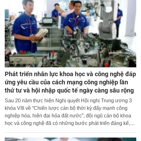
chú trọng công tác quản lý ở tầm vĩ mô.
Phát triển nhân lực khoa học và công nghệ đáp
ứng yêu cầu của cách mạng công nghiệp lần
thứ tư và hội nhập quốc tế ngày càng sâu rộng
Sau 20 năm thực hiện Nghị quyết Hội nghị Trung ương 3
khóa VIII về “Chiến lược cán bộ thời kỳ đẩy mạnh công
nghiệp hóa, hiện đại hóa đất nước”, đội ngũ cán bộ khoa
học và công nghệ đã có những bước phát triển đáng kể,
không ngừng gia tăng về số lượng và chất lượng, trưởng
thành về mọi mặt, từng bước được chuẩn hóa, trẻ hóa,