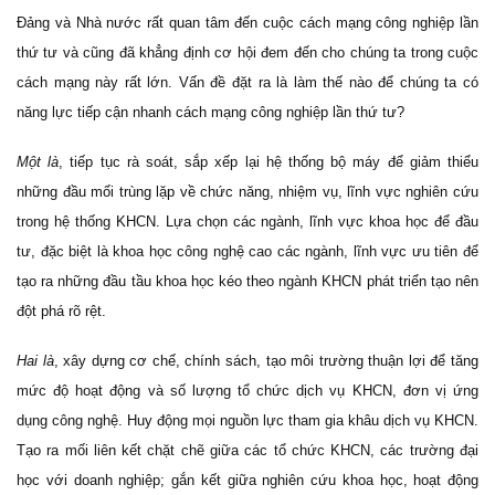
Đảng và Nhà nước rất quan tâm đến cuộc cách mạng công nghiệp lần
thứ tư và cũng đã khẳng định cơ hội đem đến cho chúng ta trong cuộc
cách mạng này rất lớn. Vấn đề đặt ra là làm thế nào để chúng ta có
năng lực tiếp cận nhanh cách mạng công nghiệp lần thứ tư?
Một là
, tiếp tục rà soát, sắp xếp lại hệ thống bộ máy để giảm thiểu
những đầu mối trùng lặp về chức năng, nhiệm vụ, lĩnh vực nghiên cứu
trong hệ thống KHCN. Lựa chọn các ngành, lĩnh vực khoa học để đầu
tư, đặc biệt là khoa học công nghệ cao các ngành, lĩnh vực ưu tiên để
tạo ra những đầu tầu khoa học kéo theo ngành KHCN phát triển tạo nên
đột phá rõ rệt.
Hai là
, xây dựng cơ chế, chính sách, tạo môi trường thuận lợi để tăng
mức độ hoạt động và số lượng tổ chức dịch vụ KHCN, đơn vị ứng
dụng công nghệ. Huy động mọi nguồn lực tham gia khâu dịch vụ KHCN.
Tạo ra mối liên kết chặt chẽ giữa các tổ chức KHCN, các trường đại
học với doanh nghiệp; gắn kết giữa nghiên cứu khoa học, hoạt động