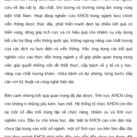
cứu về địa vật lý, địa chất, khí tượng và trường sóng âm trong vùng
biển Việt Nam. Hoạt động nghiên cứu KHCN trong ngành bưu chính
viễn thông được thúc đẩy, phát triển mạnh đem lại nhiều kết quả có
triển vọng, đóng góp tích cực và có hiệu quả cho nhiệm vụ xây dựng
kết cấu hạ tầng viễn thông quốc gia, không ngừng nâng cao chất lượng
của các dịch vụ bưu điện và viễn thông. Việc ứng dụng các kết quả
nghiên cứu vào thực tiễn trong ngành y tế góp phần quan trọng trong
việc giải quyết những vấn đề thiết thực, cấp bách về y tế và y học,
nâng cao chất lượng khám, chữa bệnh và dự phòng, từng bước tiếp
cận với kỹ thuật và công nghệ hiện đại.
Bên cạnh những kết quả quan trọng đã đạt được, lĩnh vực KHCN cũng
còn không ít những yếu kém, hạn chế. Hệ thống tổ chức KHCN còn tồn
tại một số đầu mối trùng lặp về chức năng, nhiệm vụ và lĩnh vực
nghiên cứu. Đầu tư cho khoa học, đặc biệt là KHCN cao còn dàn trải,
chưa tập trung vào một số ngành, một số lĩnh vực ưu tiên làm đầu tầu
kéo theo ngành KHCN phát triển điều này dẫn đến chưa tạo được đột