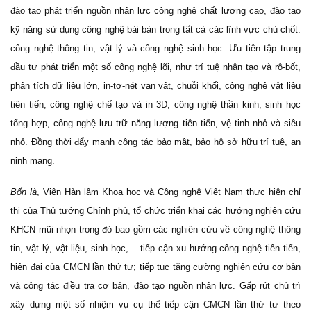
đào tạo phát triển nguồn nhân lực công nghệ chất lượng cao, đào tạo
kỹ năng sử dụng công nghệ bài bản trong tất cả các lĩnh vực chủ chốt:
công nghệ thông tin, vật lý và công nghệ sinh học. Ưu tiên tập trung
đầu tư phát triển một số công nghệ lõi, như trí tuệ nhân tạo và rô-bốt,
phân tích dữ liệu lớn, in-tơ-nét vạn vật, chuỗi khối, công nghệ vật liệu
tiên tiến, công nghệ chế tạo và in 3D, công nghệ thần kinh, sinh học
tổng hợp, công nghệ lưu trữ năng lượng tiên tiến, vệ tinh nhỏ và siêu
nhỏ. Đồng thời đẩy mạnh công tác bảo mật, bảo hộ sở hữu trí tuệ, an
ninh mạng.
Bốn là
, Viện Hàn lâm Khoa học và Công nghệ Việt Nam thực hiện chỉ
thị của Thủ tướng Chính phủ, tổ chức triển khai các hướng nghiên cứu
KHCN mũi nhọn trong đó bao gồm các nghiên cứu về công nghệ thông
tin, vật lý, vật liệu, sinh học,... tiếp cận xu hướng công nghệ tiên tiến,
hiện đại của CMCN lần thứ tư; tiếp tục tăng cường nghiên cứu cơ bản
và công tác điều tra cơ bản, đào tạo nguồn nhân lực. Gấp rút chủ trì
xây dựng một số nhiệm vụ cụ thể tiếp cận CMCN lần thứ tư theo