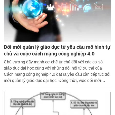
Đổi mới quản lý giáo dục từ yêu cầu mô hình tự
chủ và cuộc cách mạng công nghiệp 4.0
Chủ trương đẩy mạnh cơ chế tự chủ đối với các cơ sở
giáo dục đại học cùng với những đòi hỏi từ xu thế của
Cách mạng công nghiệp 4.0 đặt ra yêu cầu cần tiếp tục đổi
mới quản lý giáo dục đại học. Đồng thời, việc đổi mới
quản lý giáo dục nói chung và đẩy mạnh cơ chế tự chủ nói
riêng ở Việt Nam dự báo sẽ ảnh hưởng rất lớn trong bối
cảnh cuộc Cách mạnh công nghiệp 4.0, vì vậy, cần có giải
pháp phù hợp đảm bảo cho sự phát triển nhanh và bền
vững của hệ thống giáo dục nước ta.