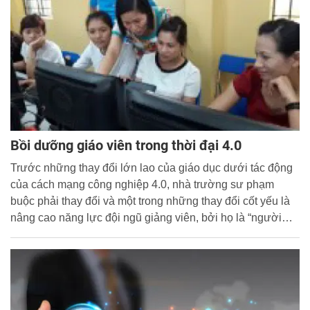
Bồi dưỡng giáo viên trong thời đại 4.0
Trước những thay đổi lớn lao của giáo dục dưới tác động
của cách mạng công nghiệp 4.0, nhà trường sư phạm
buộc phải thay đổi và một trong những thay đổi cốt yếu là
nâng cao năng lực đội ngũ giảng viên, bởi họ là “người
thầy của những người thầy, là nhân tố quyết định chất
lượng đào tạo ở các trường sư phạm và có ảnh hưởng
trực tiếp đến chất lượng đội ngũ giảng viên phổ thông”, đó
là chia sẻ của ThS Nguyễn Thị Xuân Mai, giảng viên bộ
môn Ngữ văn, Trường ĐH An Giang.