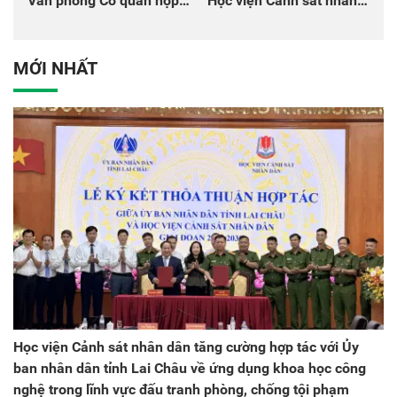
Văn phòng Cơ quan hợp
Học viện Cảnh sát nhân
tác quốc tế Nhật Bản tại
dân tại Đại hội đại biểu
Việt Nam
Đảng bộ Công an Trung
ương lần thứ VIII, nhiệm
MỚI NHẤT
kỳ 2025 - 2030
Học viện Cảnh sát nhân dân tăng cường hợp tác với Ủy
ban nhân dân tỉnh Lai Châu về ứng dụng khoa học công
nghệ trong lĩnh vực đấu tranh phòng, chống tội phạm