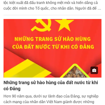
tộc kiệt xuất đã đấu tranh không mệt mỏi và hiến dâng cả
cuộc đời mình cho Tổ quốc, cho nhân dân. Người đã để lại
cho toàn Đảng, toàn dân ta một di sản cao quý, đó là tấm
gương sáng ngời về phẩm chất đạo đức của người cách
mạng - phẩm chất tận trung với nước, tận hiếu với dân.
Những trang sử hào hùng của đất nước từ khi
có Đảng
Hơn 90 năm qua, dưới sự lãnh đạo của Đảng, sự nghiệp
cách mạng của nhân dân Việt Nam giành được những