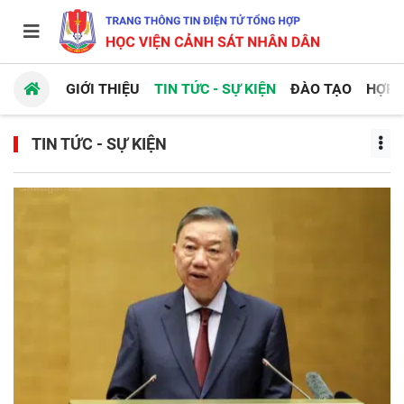
GIỚI THIỆU
TIN TỨC - SỰ KIỆN
ĐÀO TẠO
HỢP 
TIN TỨC - SỰ KIỆN