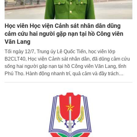
Học viên Học viện Cảnh sát nhân dân dũng
cảm cứu hai người gặp nạn tại hồ Công viên
Văn Lang
Tối ngày 12/7, Trung úy Lê Quốc Tiến, học viên lớp
B2CLT40, Học viện Cảnh sát nhân dân, đã dũng cảm cứu
sống hai người gặp nạn tại hồ Công viên Văn Lang, tỉnh
Phú Thọ. Hành động nhanh trí, quả cảm và đầy trách
nhiệm của đồng chí đã góp phần lan tỏa hình ảnh đẹp của
học viên Học viện Cảnh sát nhân dân giàu bản lĩnh, nhân
văn, luôn sẵn sàng vì Nhân dân phục vụ.