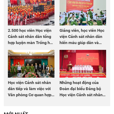
2.500 học viên Học viện
Giảng viên, học viên Học
Cảnh sát nhân dân tổng
viện Cảnh sát nhân dân
hợp luyện màn Trống hội
hiến máu giúp dân và
chào mừng Đại hội Đảng
đồng đội
Học viện Cảnh sát nhân
Những hoạt động của
dân tiếp và làm việc với
Đoàn đại biểu Đảng bộ
Văn phòng Cơ quan hợp
Học viện Cảnh sát nhân
tác quốc tế Nhật Bản tại
dân tại Đại hội đại biểu
Việt Nam
Đảng bộ Công an Trung
ương lần thứ VIII, nhiệm