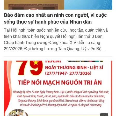
Bảo đảm cao nhất an ninh con người, vì cuộc
sống thực sự hạnh phúc của Nhân dân
Tại Hội nghị toàn quốc nghiên cứu, học tập, quán triệt và
triển khai thực hiện Nghị quyết Hội nghị lần thứ 3 Ban
Chấp hành Trung ương Đảng khóa XIV diễn ra sáng
29/7/2026, Đại tướng Lương Tam Quang, Uỷ viên Bộ
Chính trị, Bộ trưởng Bộ Công an quán triệt các nội dung
cốt lõi của Nghị quyết Chuyên đề Chiến lược an ninh quốc
gia (Nghị quyết số 22) và Nghị quyết về xây dựng xã hội kỷ
cương, an toàn, văn minh, hài hòa, phát triển (Nghị quyết
18) nhằm đổi mới nhận thức và định hướng tổ chức thực
hiện trong toàn hệ thống chính trị.