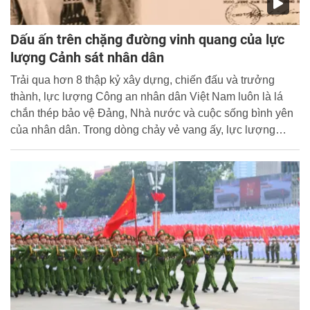
Dấu ấn trên chặng đường vinh quang của lực
lượng Cảnh sát nhân dân
Trải qua hơn 8 thập kỷ xây dựng, chiến đấu và trưởng
thành, lực lượng Công an nhân dân Việt Nam luôn là lá
chắn thép bảo vệ Đảng, Nhà nước và cuộc sống bình yên
của nhân dân. Trong dòng chảy vẻ vang ấy, lực lượng
Cảnh sát nhân dân đã viết nên những trang sử hào hùng
bằng lòng trung thành tuyệt đối với Tổ quốc, tinh thần dũng
cảm, mưu trí trước mọi loại tội phạm và sự tận tụy trong
từng nhiệm vụ vì cuộc sống bình yên của nhân dân.