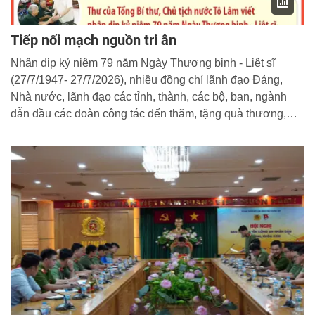
Tiếp nối mạch nguồn tri ân
Nhân dịp kỷ niệm 79 năm Ngày Thương binh - Liệt sĩ
(27/7/1947- 27/7/2026), nhiều đồng chí lãnh đạo Đảng,
Nhà nước, lãnh đạo các tỉnh, thành, các bộ, ban, ngành
dẫn đầu các đoàn công tác đến thăm, tặng quà thương,
bệnh binh, gia đình liệt sĩ...