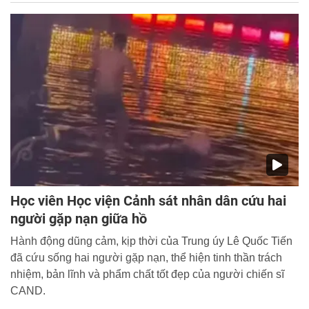
học viên Học viện Cảnh sát nhân dân giàu bản lĩnh, nhân
văn, luôn sẵn sàng vì Nhân dân phục vụ.
Học viên Học viện Cảnh sát nhân dân cứu hai
người gặp nạn giữa hồ
Hành động dũng cảm, kịp thời của Trung úy Lê Quốc Tiến
đã cứu sống hai người gặp nạn, thể hiện tinh thần trách
nhiệm, bản lĩnh và phẩm chất tốt đẹp của người chiến sĩ
CAND.