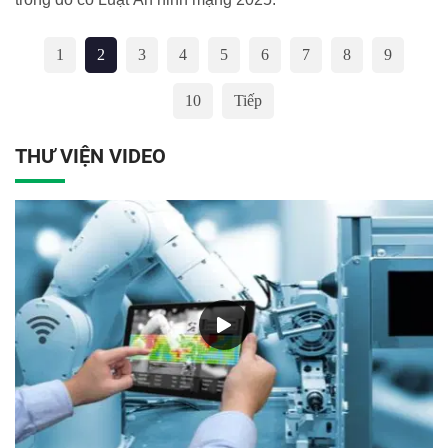
1
2
3
4
5
6
7
8
9
10
Tiếp
THƯ VIỆN VIDEO