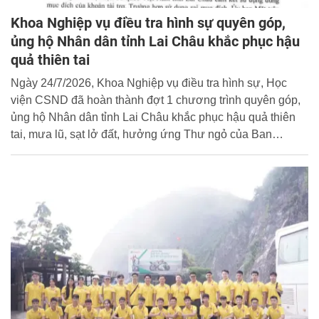
Khoa Nghiệp vụ điều tra hình sự quyên góp,
ủng hộ Nhân dân tỉnh Lai Châu khắc phục hậu
quả thiên tai
Ngày 24/7/2026, Khoa Nghiệp vụ điều tra hình sự, Học
viện CSND đã hoàn thành đợt 1 chương trình quyên góp,
ủng hộ Nhân dân tỉnh Lai Châu khắc phục hậu quả thiên
tai, mưa lũ, sạt lở đất, hưởng ứng Thư ngỏ của Ban
Thường trực Ủy ban Mặt trận Tổ quốc Việt Nam tỉnh Lai
Châu và chủ trương của Đảng, Nhà nước, Bộ Công an về
công tác an sinh xã hội.