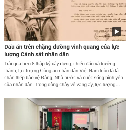
Dấu ấn trên chặng đường vinh quang của lực
lượng Cảnh sát nhân dân
Trải qua hơn 8 thập kỷ xây dựng, chiến đấu và trưởng
thành, lực lượng Công an nhân dân Việt Nam luôn là lá
chắn thép bảo vệ Đảng, Nhà nước và cuộc sống bình yên
của nhân dân. Trong dòng chảy vẻ vang ấy, lực lượng
Cảnh sát nhân dân đã viết nên những trang sử hào hùng
bằng lòng trung thành tuyệt đối với Tổ quốc, tinh thần dũng
cảm, mưu trí trước mọi loại tội phạm và sự tận tụy trong
từng nhiệm vụ vì cuộc sống bình yên của nhân dân.