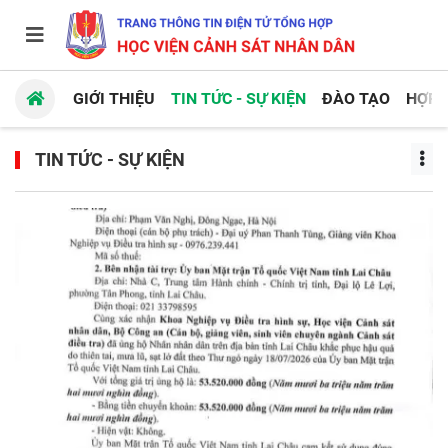
GIỚI THIỆU
TIN TỨC - SỰ KIỆN
ĐÀO TẠO
HỢP 
TIN TỨC - SỰ KIỆN