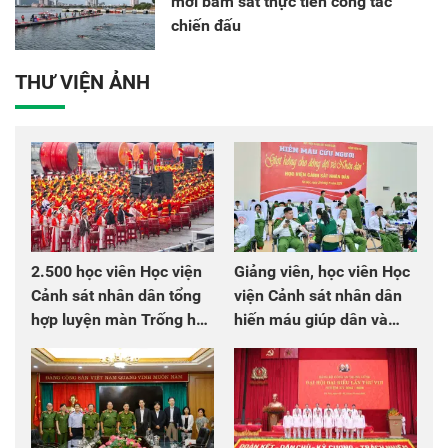
mới bám sát thực tiễn công tác
chiến đấu
THƯ VIỆN ẢNH
2.500 học viên Học viện
Giảng viên, học viên Học
Cảnh sát nhân dân tổng
viện Cảnh sát nhân dân
hợp luyện màn Trống hội
hiến máu giúp dân và
chào mừng Đại hội Đảng
đồng đội