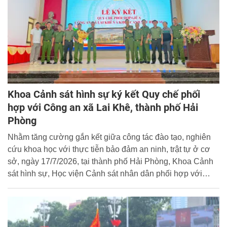
Khoa Cảnh sát hình sự ký kết Quy chế phối
hợp với Công an xã Lai Khê, thành phố Hải
Phòng
Nhằm tăng cường gắn kết giữa công tác đào tạo, nghiên
cứu khoa học với thực tiễn bảo đảm an ninh, trật tự ở cơ
sở, ngày 17/7/2026, tại thành phố Hải Phòng, Khoa Cảnh
sát hình sự, Học viện Cảnh sát nhân dân phối hợp với
Công an xã Lai Khê tổ chức Lễ ký kết Quy chế phối hợp,
tạo cơ sở thúc đẩy hợp tác toàn diện giữa hai đơn vị trong
đào tạo, nghiên cứu khoa học, tổng kết thực tiễn và bồi
dưỡng nghiệp vụ.