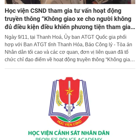
Học viện CSND tham gia tư vấn hoạt động
truyền thông “Không giao xe cho người không
đủ điều kiện điều khiển phương tiện tham gia
giao thông”
Ngày 9/11, tại Thanh Hoá, Ủy ban ATGT Quốc gia phối
hợp với Ban ATGT tỉnh Thanh Hóa, Báo Công lý - Tòa án
Nhân dân tối cao và các cơ quan, đơn vị liên quan đã tổ
chức chỉ đạo điểm về hoạt động truyền thông “Không giao
xe cho người không đủ điều kiện điều khiển phương tiện
tham gia giao thông” thông qua bộ tài liệu “Mô hình phiên
tòa giả định” nhằm mục tiêu tuyên truyền sâu, rộng, lan tỏa
tới 63 tỉnh, thành phố trực thuộc Trung ương.