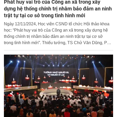
Phát huy vai trò của Công an xã trong xây
dựng hệ thống chính trị nhằm bảo đảm an ninh
trật tự tại cơ sở trong tình hình mới
Ngày 12/11/2024, Học viện CSND tổ chức Hội thảo khoa
học: “Phát huy vai trò của Công an xã trong xây dựng hệ
thống chính trị nhằm bảo đảm an ninh trật tự tại cơ sở
trong tình hình mới”. Thiếu tướng, TS Chử Văn Dũng, Phó
Giám đốc Học viện chủ trì Hội thảo.