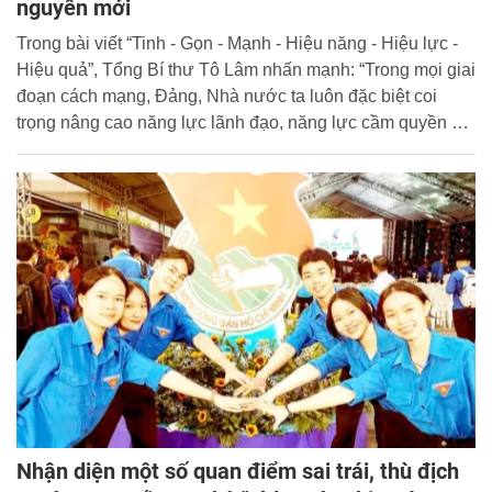
nguyên mới
Trong bài viết “Tinh - Gọn - Mạnh - Hiệu năng - Hiệu lực -
Hiệu quả”, Tổng Bí thư Tô Lâm nhấn mạnh: “Trong mọi giai
đoạn cách mạng, Đảng, Nhà nước ta luôn đặc biệt coi
trọng nâng cao năng lực lãnh đạo, năng lực cầm quyền và
sức chiến đấu của Đảng, tăng cường hiệu năng, hiệu lực,
hiệu quả hoạt động của hệ thống chính trị.
Nhận diện một số quan điểm sai trái, thù địch