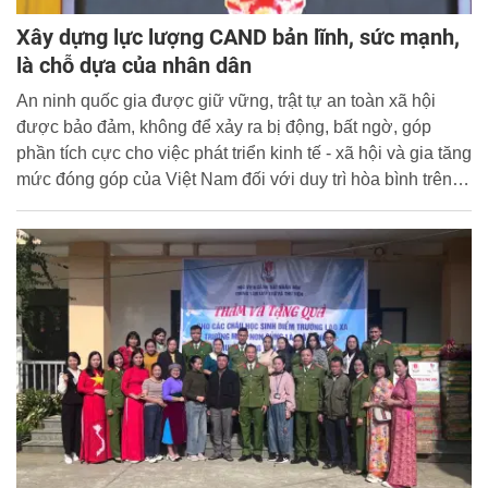
Xây dựng lực lượng CAND bản lĩnh, sức mạnh,
là chỗ dựa của nhân dân
An ninh quốc gia được giữ vững, trật tự an toàn xã hội
được bảo đảm, không để xảy ra bị động, bất ngờ, góp
phần tích cực cho việc phát triển kinh tế - xã hội và gia tăng
mức đóng góp của Việt Nam đối với duy trì hòa bình trên
thế giới - đó là đánh giá của Thượng tướng (nay là Đại
tướng) Lương Tam Quang, Ủy viên Bộ Chính trị, Bộ
trưởng Bộ Công an về những thành tích nổi bật của lực
lượng CAND trong 9 tháng đầu năm 2024.