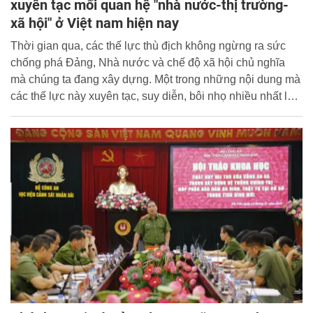
xuyên tạc mối quan hệ "nhà nước-thị trường-
xã hội" ở Việt nam hiện nay
Thời gian qua, các thế lực thù địch không ngừng ra sức
chống phá Đảng, Nhà nước và chế độ xã hội chủ nghĩa
mà chúng ta đang xây dựng. Một trong những nội dung mà
các thế lực này xuyên tạc, suy diễn, bôi nhọ nhiều nhất là
những vấn đề liên quan đến xây dựng và hoàn thiện mô
hình chủ nghĩa xã hội Việt Nam