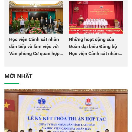
Học viện Cảnh sát nhân
Những hoạt động của
dân tiếp và làm việc với
Đoàn đại biểu Đảng bộ
Văn phòng Cơ quan hợp
Học viện Cảnh sát nhân
tác quốc tế Nhật Bản tại
dân tại Đại hội đại biểu
Việt Nam
Đảng bộ Công an Trung
ương lần thứ VIII, nhiệm
MỚI NHẤT
kỳ 2025 - 2030