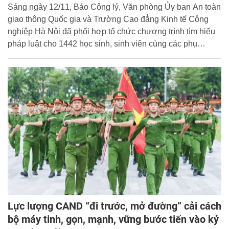
Sáng ngày 12/11, Báo Công lý, Văn phòng Ủy ban An toàn
giao thông Quốc gia và Trường Cao đẳng Kinh tế Công
nghiệp Hà Nội đã phối hợp tổ chức chương trình tìm hiểu
pháp luật cho 1442 học sinh, sinh viên cùng các phụ
huynh, giáo viên với chủ đề “Không giao xe cho người
không đủ điều kiện điều khiển phương tiện tham gia giao
thông” thông qua bộ tài liệu “Mô hình Phiên toàn giả định”.
Lực lượng CAND “đi trước, mở đường” cải cách
bộ máy tinh, gọn, mạnh, vững bước tiến vào kỷ