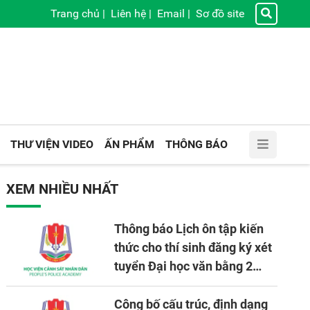
Trang chủ
|
Liên hệ
|
Email
|
Sơ đồ site
THƯ VIỆN VIDEO
ẤN PHẨM
THÔNG BÁO
XEM NHIỀU NHẤT
Thông báo Lịch ôn tập kiến
thức cho thí sinh đăng ký xét
tuyển Đại học văn bằng 2
tuyển mới, mở tại Học viện
CSND năm học 2026 - 2027
Công bố cấu trúc, định dạng