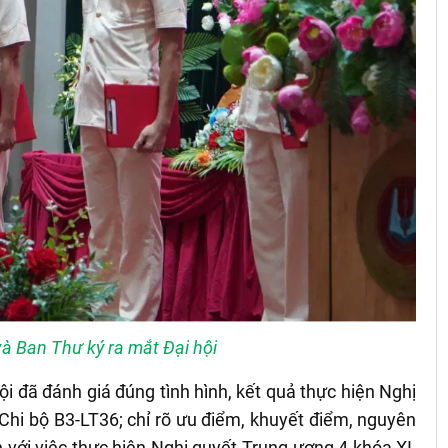
à Ban Thư ký ra mắt Đại hội
hội đã đánh giá đúng tình hình, kết quả thực hiện Nghị
Chi bộ B3-LT36; chỉ rõ ưu điểm, khuyết điểm, nguyên
với việc thực hiện Nghị quyết Trung ương 4 khóa XI,