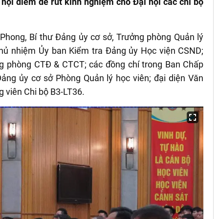
 hội điểm để rút kinh nghiệm cho Đại hội các chi bộ
Phong, Bí thư Đảng ủy cơ sở, Trưởng phòng Quản lý
Chủ nhiệm Ủy ban Kiểm tra Đảng ủy Học viện CSND;
g phòng CTĐ & CTCT; các đồng chí trong Ban Chấp
ảng ủy cơ sở Phòng Quản lý học viên; đại diện Văn
g viên Chi bộ B3-LT36.