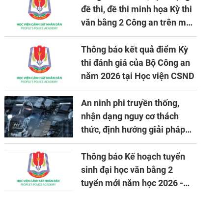
đề thi, đề thi minh họa Kỳ thi
văn bằng 2 Công an trên máy
tính
Thông báo kết quả điểm Kỳ
thi đánh giá của Bộ Công an
năm 2026 tại Học viện CSND
An ninh phi truyền thống,
nhận dạng nguy cơ thách
thức, định hướng giải pháp
đảm bảo an ninh quốc gia
trong tình hình hiện nay
Thông báo Kế hoạch tuyển
sinh đại học văn bằng 2
tuyển mới năm học 2026 -
2027