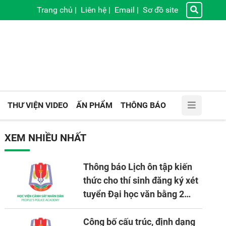
Trang chủ
|
Liên hệ
|
Email
|
Sơ đồ site
THƯ VIỆN VIDEO
ẤN PHẨM
THÔNG BÁO
XEM NHIỀU NHẤT
Thông báo Lịch ôn tập kiến
thức cho thí sinh đăng ký xét
tuyển Đại học văn bằng 2
tuyển mới, mở tại Học viện
CSND năm học 2026 - 2027
Công bố cấu trúc, định dạng