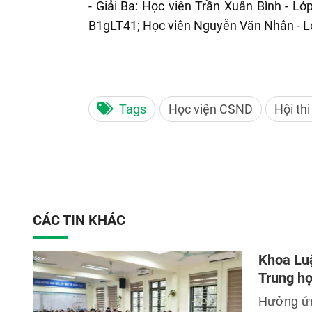
- Giải Ba: Học viên Trần Xuân Bình - L
B1gLT41; Học viên Nguyễn Văn Nhân - L
Tags
Học viện CSND
Hội thi
CÁC TIN KHÁC
Khoa Luậ
Trung họ
Hưởng ứng