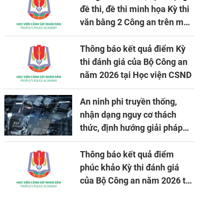
đề thi, đề thi minh họa Kỳ thi
văn bằng 2 Công an trên máy
tính
Thông báo kết quả điểm Kỳ
thi đánh giá của Bộ Công an
năm 2026 tại Học viện CSND
An ninh phi truyền thống,
nhận dạng nguy cơ thách
thức, định hướng giải pháp
đảm bảo an ninh quốc gia
trong tình hình hiện nay
Thông báo kết quả điểm
phúc khảo Kỳ thi đánh giá
của Bộ Công an năm 2026 tại
Học viện CSND