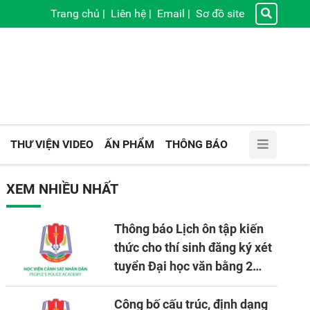
Trang chủ
|
Liên hệ
|
Email
|
Sơ đồ site
THƯ VIỆN VIDEO
ẤN PHẨM
THÔNG BÁO
XEM NHIỀU NHẤT
Thông báo Lịch ôn tập kiến
thức cho thí sinh đăng ký xét
tuyển Đại học văn bằng 2
tuyển mới, mở tại Học viện
CSND năm học 2026 - 2027
Công bố cấu trúc, định dạng