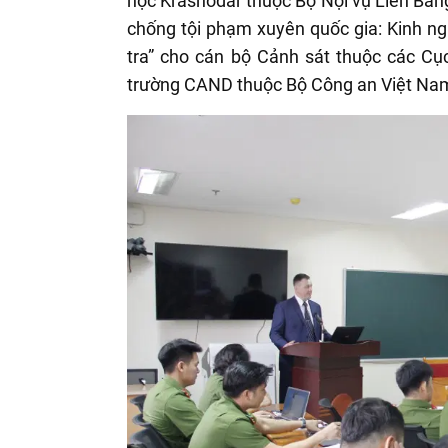
học Krasnodar thuộc Bộ Nội vụ Liên Ban
chống tội phạm xuyên quốc gia: Kinh n
tra” cho cán bộ Cảnh sát thuộc các Cụ
trường CAND thuộc Bộ Công an Việt Na