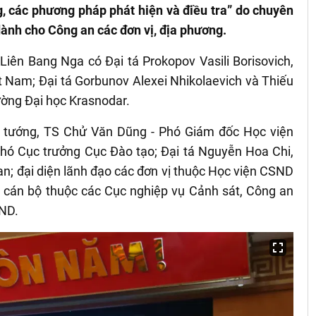
, các phương pháp phát hiện và điều tra” do chuyên
ành cho Công an các đơn vị, địa phương.
Liên Bang Nga có Đại tá Prokopov Vasili Borisovich,
ệt Nam; Đại tá Gorbunov Alexei Nhikolaevich và Thiếu
ường Đại học Krasnodar.
 tướng, TS Chử Văn Dũng - Phó Giám đốc Học viện
hó Cục trưởng Cục Đào tạo; Đại tá Nguyễn Hoa Chi,
n; đại diện lãnh đạo các đơn vị thuộc Học viện CSND
, cán bộ thuộc các Cục nghiệp vụ Cảnh sát, Công an
AND.