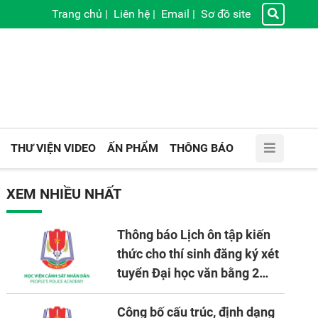
Trang chủ
|
Liên hệ
|
Email
|
Sơ đồ site
THƯ VIỆN VIDEO
ẤN PHẨM
THÔNG BÁO
XEM NHIỀU NHẤT
Thông báo Lịch ôn tập kiến
thức cho thí sinh đăng ký xét
tuyển Đại học văn bằng 2
tuyển mới, mở tại Học viện
CSND năm học 2026 - 2027
Công bố cấu trúc, định dạng