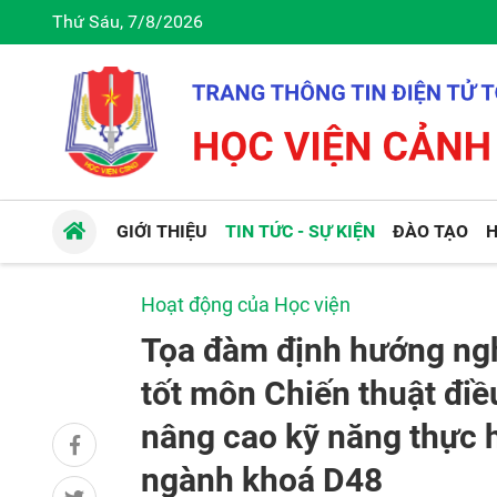
Thứ Sáu, 7/8/2026
GIỚI THIỆU
TIN TỨC - SỰ KIỆN
ĐÀO TẠO
H
Hoạt động của Học viện
Tọa đàm định hướng ng
tốt môn Chiến thuật điề
nâng cao kỹ năng thực 
ngành khoá D48