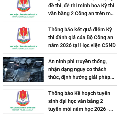
đề thi, đề thi minh họa Kỳ thi
văn bằng 2 Công an trên máy
tính
Thông báo kết quả điểm Kỳ
thi đánh giá của Bộ Công an
năm 2026 tại Học viện CSND
An ninh phi truyền thống,
nhận dạng nguy cơ thách
thức, định hướng giải pháp
đảm bảo an ninh quốc gia
trong tình hình hiện nay
Thông báo Kế hoạch tuyển
sinh đại học văn bằng 2
tuyển mới năm học 2026 -
2027