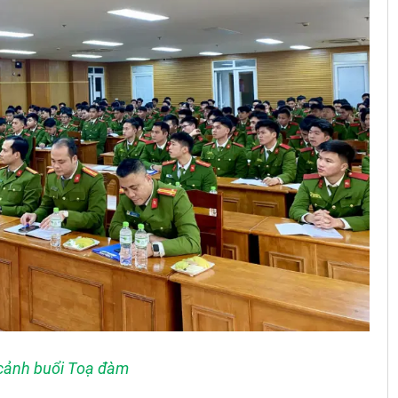
cảnh buổi Toạ đàm