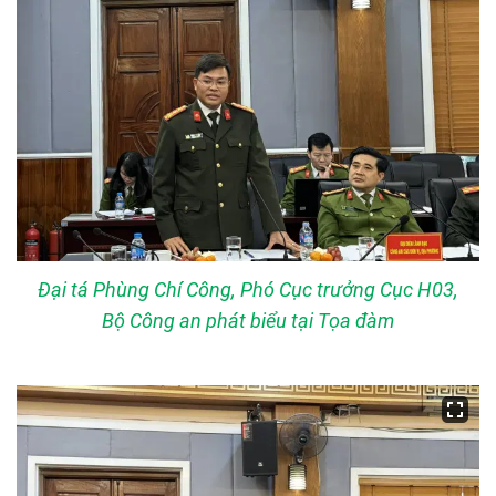
Đại tá Phùng Chí Công, Phó Cục trưởng Cục H03,
Bộ Công an phát biểu tại Tọa đàm