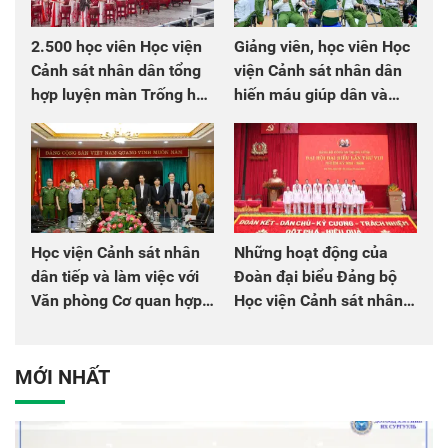
2.500 học viên Học viện
Giảng viên, học viên Học
Cảnh sát nhân dân tổng
viện Cảnh sát nhân dân
hợp luyện màn Trống hội
hiến máu giúp dân và
chào mừng Đại hội Đảng
đồng đội
Học viện Cảnh sát nhân
Những hoạt động của
dân tiếp và làm việc với
Đoàn đại biểu Đảng bộ
Văn phòng Cơ quan hợp
Học viện Cảnh sát nhân
tác quốc tế Nhật Bản tại
dân tại Đại hội đại biểu
Việt Nam
Đảng bộ Công an Trung
ương lần thứ VIII, nhiệm
MỚI NHẤT
kỳ 2025 - 2030