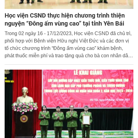
Học viện CSND thực hiện chương trình thiện
nguyện “Đông ấm vùng cao” tại tỉnh Yên Bái
Trong 02 ngày 16 - 17/12/2023, Học viện CSND đã chủ trì,
phối hợp với Bệnh viện Hữu nghị Việt Đức và các đơn vị
tổ chức chương trình “Đông ấm vùng cao” khám bệnh,
phát thuốc miễn phí và trao tặng quà cho bà con nhân dân
tại 02 huyện Mù Cang Chải và huyện Yên Bình, tỉnh Yên
Bái.