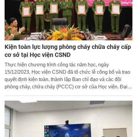
Kiện toàn lực lượng phòng cháy chữa cháy cấp
cơ sở tại Học viện CSND
Thực hiện chương trình công tác năm học, ngày
15/12/2023, Học viện CSND đã tổ chức lễ công bố và trao
quyết định kiện toàn, thành lập Ban chỉ đạo và các đội
phòng cháy, chữa cháy (PCCC) cơ sở của Học viện. Đại
tá, TS Nguyễn Đăng Sáu, Ủy viên Ban Thường vụ đảng
ủy, Phó Giám đốc Học viện dự và chủ trì buổi lễ.