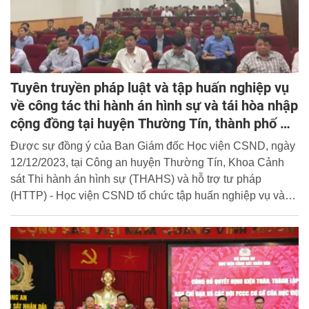
Tuyên truyền pháp luật và tập huấn nghiệp vụ
về công tác thi hành án hình sự và tái hòa nhập
cộng đồng tại huyện Thường Tín, thành phố Hà
Nội
Được sự đồng ý của Ban Giám đốc Học viện CSND, ngày
12/12/2023, tại Công an huyện Thường Tín, Khoa Cảnh
sát Thi hành án hình sự (THAHS) và hỗ trợ tư pháp
(HTTP) - Học viện CSND tổ chức tập huấn nghiệp vụ và
tuyên truyền pháp luật về công tác thi hành án hình sự và
tái hòa nhập cộng đồng cho cán bộ, chiến sĩ Công an
huyện và đại diện các cơ quan, ban, ngành, người chấp
hành án hình sự tại cộng đồng trên địa bàn huyện Thường
Tín.