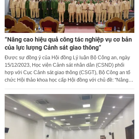
“Nâng cao hiệu quả công tác nghiệp vụ cơ bản
của lực lượng Cảnh sát giao thông”
Được sự đồng ý của Hội đồng Lý luận Bộ Công an, ngày
15/12/2023, Học viện Cảnh sát nhân dân (CSND) phối
hợp với Cục Cảnh sát giao thông (CSGT), Bộ Công an tổ
chức Hội thảo khoa học cấp Hội đồng với chủ đề: “Nâng
cao hiệu quả công tác nghiệp vụ cơ bản của lực lượng
Cảnh sát giao thông”. Thiếu tướng Nguyễn Văn Mừng,
Phó Cục trưởng Cục Cảnh sát giao thông, Bộ Công an và
Đại tá, PGS. TS Trần Quang Huyên, Phó Giám đốc Học
viện CSND đồng chủ trì Hội thảo.