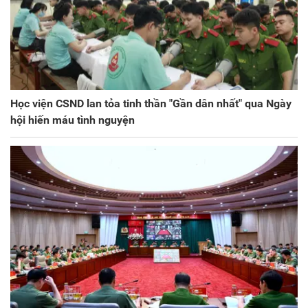
Học viện CSND lan tỏa tinh thần "Gần dân nhất" qua Ngày
hội hiến máu tình nguyện