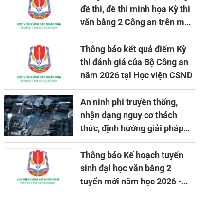
đề thi, đề thi minh họa Kỳ thi
văn bằng 2 Công an trên máy
tính
Thông báo kết quả điểm Kỳ
thi đánh giá của Bộ Công an
năm 2026 tại Học viện CSND
An ninh phi truyền thống,
nhận dạng nguy cơ thách
thức, định hướng giải pháp
đảm bảo an ninh quốc gia
trong tình hình hiện nay
Thông báo Kế hoạch tuyển
sinh đại học văn bằng 2
tuyển mới năm học 2026 -
2027