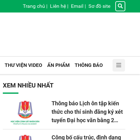
Trang chủ
|
Liên hệ
|
Email
|
Sơ đồ site
THƯ VIỆN VIDEO
ẤN PHẨM
THÔNG BÁO
XEM NHIỀU NHẤT
Thông báo Lịch ôn tập kiến
thức cho thí sinh đăng ký xét
tuyển Đại học văn bằng 2
tuyển mới, mở tại Học viện
CSND năm học 2026 - 2027
Công bố cấu trúc, định dạng