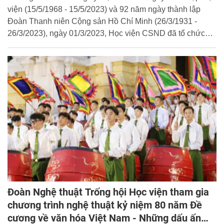
viện (15/5/1968 - 15/5/2023) và 92 năm ngày thành lập
Đoàn Thanh niên Cộng sản Hồ Chí Minh (26/3/1931 -
26/3/2023), ngày 01/3/2023, Học viện CSND đã tổ chức
khai mạc Hội thao sinh viên Chuyên ngành Trinh sát
phòng, chống tội phạm về ma túy với các đội tuyển tham
gia là sinh viên chuyên ngành của Khoa Cảnh sát phòng,
chống tội phạm về ma túy.
Đoàn Nghệ thuật Trống hội Học viện tham gia
chương trình nghệ thuật kỷ niệm 80 năm Đề
cương về văn hóa Việt Nam - Những dấu ấn