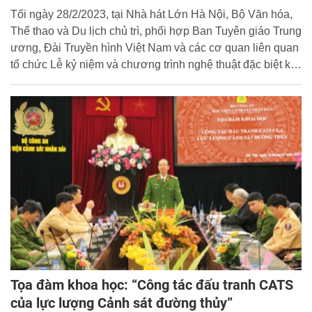
lịch sử
Tối ngày 28/2/2023, tại Nhà hát Lớn Hà Nội, Bộ Văn hóa,
Thể thao và Du lịch chủ trì, phối hợp Ban Tuyên giáo Trung
ương, Đài Truyền hình Việt Nam và các cơ quan liên quan
tổ chức Lễ kỷ niệm và chương trình nghệ thuật đặc biệt kỷ
niệm 80 năm ra đời Đề cương về Văn hóa Việt Nam (1943
- 2023) với chủ đề: “Đề cương Văn hóa Việt Nam - Những
dấu ấn lịch sử”. Thủ tướng Chính phủ Phạm Minh Chính
cùng các đồng chí lãnh đạo Đảng, Nhà nước, lãnh đạo Bộ,
ngành tới dự.
Tọa đàm khoa học: “Công tác đấu tranh CATS
của lực lượng Cảnh sát đường thủy”