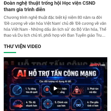
Đoàn nghệ thuật trống hội Học viện CSND
tham gia trình diễn
Chương trình nghệ thuật đặc biệt kỷ niệm 80 năm ra đời
'Đề cương về văn hóa Việt Nam' chủ đề 'Đề cương về văn
hóa Việt Nam - Những dấu ấn lịch sử' do Bộ Văn hóa, Thể
thao và Du lịch chủ trì, phối hợp với Ban Tuyên giáo Trung
ương, Đài Truyền hình Việt Nam tổ chức vào 20h, ngày
THƯ VIỆN VIDEO
28/2 tại Nhà hát Lớn Hà Nội, truyền hình trực tiếp trên Đài
Truyền hình Việt Nam.