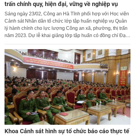
trấn chính quy, hiện đại, vững về nghiệp vụ
Sáng ngày 23/02, Công an Hà Tĩnh phối hợp với Học viện
Cảnh sát Nhân dân tổ chức lớp tập huấn nghiệp vụ Quản
lý hành chính cho lực lượng Công an xã, phường, thị trấn
năm 2023. Dự lễ khai giảng lớp tập huấn có đồng chí Đại
tá, Phó Giáo sư, Tiến sĩ Nguyễn Thị Hoan, Trưởng khoa
Cảnh sát Quản lý hành chính về trật tự xã hội, Học viện
Cảnh sát Nhân dân; Đồng chí Thượng tá Nguyễn Hồng
Phong, Uỷ viên BTV Tỉnh uỷ, Bí thư Đảng uỷ, Giám đốc
Công an tỉnh; đồng chí Đại tá Đặng Hoài Sơn, Phó Giám
đốc Công an tỉnh. Cùng dự có đại diện lãnh đạo một số
phòng chức năng trong Công an tỉnh.
Khoa Cảnh sát hình sự tổ chức báo cáo thực tế