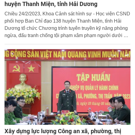
huyện Thanh Miện, tỉnh Hải Dương
Chiều 24/2/2023, Khoa Cảnh sát hình sự - Học viện CSND
phối hợp Ban Chỉ đạo 138 huyện Thanh Miện, tỉnh Hải
Dương tổ chức Chương trình tuyên truyền kỹ năng phòng
ngừa, đấu tranh chống tội phạm xâm phạm người dưới 16
tuổi và tội phạm do người dưới 18 tuổi gây ra. Buổi tuyên
truyền được tổ chức trực tiếp tại trường THPT Thanh Miện
và trực tuyến tại các điểm cầu trường THPT trên toàn
huyện.
Xây dựng lực lượng Công an xã, phường, thị