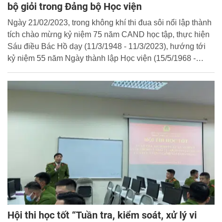
bộ giỏi trong Đảng bộ Học viện
Ngày 21/02/2023, trong không khí thi đua sôi nổi lập thành
tích chào mừng kỷ niệm 75 năm CAND học tập, thực hiện
Sáu điều Bác Hồ dạy (11/3/1948 - 11/3/2023), hướng tới
kỷ niệm 55 năm Ngày thành lập Học viện (15/5/1968 -
15/5/2023), Đảng ủy Học viện CSND đã tổ chức Lễ khai
mạc Vòng thi Sơ khảo Hội thi “Bí thư chi bộ giỏi năm
2022”. Thiếu tướng, GS. TS Nguyễn Đắc Hoan, Phó Bí thư
Đảng ủy, Phó Giám đốc Học viện tham dự và chủ trì buổi
lễ.
Hội thi học tốt “Tuần tra, kiểm soát, xử lý vi