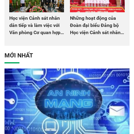
Học viện Cảnh sát nhân
Những hoạt động của
dân tiếp và làm việc với
Đoàn đại biểu Đảng bộ
Văn phòng Cơ quan hợp
Học viện Cảnh sát nhân
tác quốc tế Nhật Bản tại
dân tại Đại hội đại biểu
Việt Nam
Đảng bộ Công an Trung
ương lần thứ VIII, nhiệm
MỚI NHẤT
kỳ 2025 - 2030