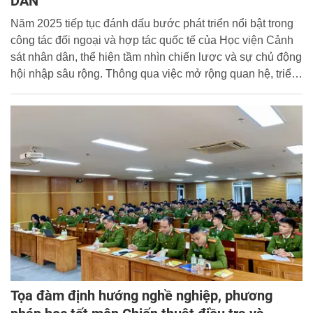
DÂN
Năm 2025 tiếp tục đánh dấu bước phát triển nổi bật trong
công tác đối ngoại và hợp tác quốc tế của Học viện Cảnh
sát nhân dân, thể hiện tầm nhìn chiến lược và sự chủ động
hội nhập sâu rộng. Thông qua việc mở rộng quan hệ, triển
khai hiệu quả các chương trình hợp tác đào tạo, bồi
dưỡng, nghiên cứu khoa học và trao đổi chuyên gia, Học
viện CSND tiếp tục khẳng định là cơ sở đào tạo Cảnh sát
có vị thế và uy tín trong khu vực và quốc tế.
Tọa đàm định hướng nghề nghiệp, phương