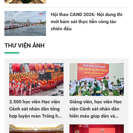
Hội thao CAND 2026: Nội dung thi
mới bám sát thực tiễn công tác
chiến đấu
THƯ VIỆN ẢNH
2.500 học viên Học viện
Giảng viên, học viên Học
Cảnh sát nhân dân tổng
viện Cảnh sát nhân dân
hợp luyện màn Trống hội
hiến máu giúp dân và
chào mừng Đại hội Đảng
đồng đội