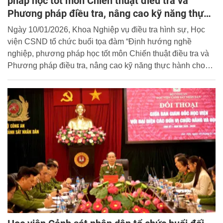
pháp học tốt môn Chiến thuật điều tra và
Phương pháp điều tra, nâng cao kỹ năng thực
hành cho học viên chuyên ngành khoá D48
Ngày 10/01/2026, Khoa Nghiệp vụ điều tra hình sự, Học
viện CSND tổ chức buổi tọa đàm “Định hướng nghề
nghiệp, phương pháp học tốt môn Chiến thuật điều tra và
Phương pháp điều tra, nâng cao kỹ năng thực hành cho
học viên chuyên ngành Điều tra hình sự khoá D48”.