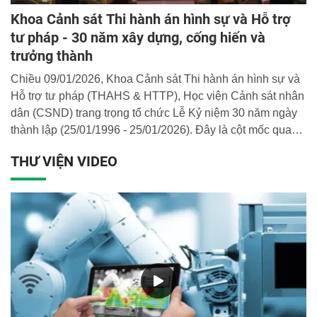
Khoa Cảnh sát Thi hành án hình sự và Hỗ trợ
tư pháp - 30 năm xây dựng, cống hiến và
trưởng thành
Chiều 09/01/2026, Khoa Cảnh sát Thi hành án hình sự và
Hỗ trợ tư pháp (THAHS & HTTP), Học viện Cảnh sát nhân
dân (CSND) trang trọng tổ chức Lễ Kỷ niệm 30 năm ngày
thành lập (25/01/1996 - 25/01/2026). Đây là cột mốc quan
trọng, đánh dấu hành trình ba thập kỷ đóng góp cho sự
THƯ VIỆN VIDEO
nghiệp đào tạo nguồn nhân lực chất lượng cao cho lực
lượng Công an nhân dân.