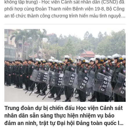
không tập trung) - Học viện Cảnh sát nhân dân (CSND) đã
phối hợp cùng Đoàn Thanh niên Bệnh viện 19-8, Bộ Công
an tổ chức thành công chương trình hiến máu tình nguyện
đầy ý nghĩa, đóng góp thành công 250 đơn vị máu an toàn
cho công tác cấp cứu và điều trị bệnh nhân.Ngày
15/1/2026, Lớp Cao cấp lý luận chính trị khóa 6 (hệ không
tập trung) - Học viện Cảnh sát nhân dân (CSND) đã phối
hợp cùng Đoàn Thanh niên Bệnh viện 19-8, Bộ Công an tổ
chức thành công chương trình hiến máu tình nguyện đầy ý
nghĩa, đóng góp thành công 250 đơn vị máu an toàn cho
công tác cấp cứu và điều trị bệnh nhân.
Trung đoàn dự bị chiến đấu Học viện Cảnh sát
nhân dân sẵn sàng thực hiện nhiệm vụ bảo
đảm an ninh, trật tự Đại hội Đảng toàn quốc lần