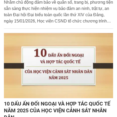
thứ XIV
Nhằm chủ động đảm bảo về quân số, trang bị, phương tiện
sẵn sàng thực hiện nhiệm vụ bảo đảm an ninh, trật tự, an
toàn Đại hội Đại biểu toàn quốc lần thứ XIV của Đảng,
ngày 15/01/2026, Học viện CSND tổ chức chương trình
giao nhiệm vụ cho Trung đoàn dự bị chiến đấu của Học
viện.
10 DẤU ẤN ĐỐI NGOẠI VÀ HỢP TÁC QUỐC TẾ
NĂM 2025 CỦA HỌC VIỆN CẢNH SÁT NHÂN