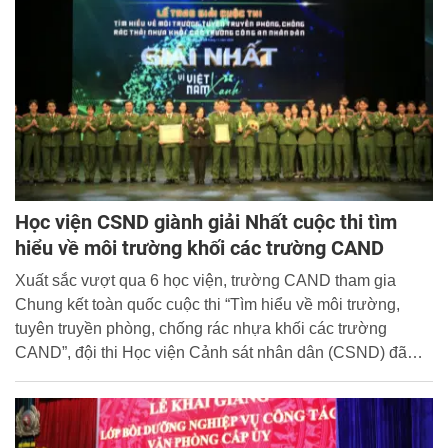
Học viện CSND giành giải Nhất cuộc thi tìm
hiểu về môi trường khối các trường CAND
Xuất sắc vượt qua 6 học viện, trường CAND tham gia
Chung kết toàn quốc cuộc thi “Tìm hiểu về môi trường,
tuyên truyền phòng, chống rác nhựa khối các trường
CAND”, đội thi Học viện Cảnh sát nhân dân (CSND) đã
giành giải Nhất; được vinh danh tại Lễ trao giải do Bộ
Công an tổ chức tối 26/11 tại Nhà hát Hồ Gươm, Hà Nội.