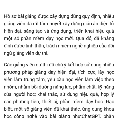
Hồ sơ bài giảng được xây
dựng
đúng quy định
,
nhiều
giảng viên đã rất tâm huyết xây dựng giáo án điện tử
hiện đại, sáng tạo và ứng dụng, triển khai hiệu quả
một số phần mềm dạy học mới. Qua đó, đã khẳng
định được tinh thần, trách nhiệm nghề nghiệp của đội
ngũ giảng viên dự thi.
Các
g
iảng viên dự thi đã chú ý kết hợp sử dụng nhiều
phương pháp giảng dạy hiện đại, tích cực, lấy học
viên làm trung tâm, yêu cầu học viên làm việc theo
nhóm, nhằm bồi dưỡng năng lực, phẩm chất, kỹ năng
của người học
;
khai thác, sử dụng hiệu quả, hợp lý
các
phương tiện, thiết bị,
phần mềm dạy học. Đ
ặc
biệt
, m
ột số giảng viên đã khai thác, ứng dụng khoa
học công nghệ vào bài giảng như
:
ChatGPT, phần