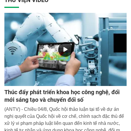
điều tra tội phạm về ma túy” dưới sự chủ trì của Thiếu
tướng, TS Chử Văn Dũng, Phó Giám đốc Học viện.
Thúc đẩy phát triển khoa học công nghệ, đổi
mới sáng tạo và chuyển đổi số
(ANTV) - Chiều 04/8, Quốc hội thảo luận tại tổ về dự án
nghị quyết của Quốc hội về cơ chế, chính sạch đặc thù để
xử lý vi phạm pháp luật liên quan đến kinh tế nhà nước,
kinh tế tư nhân và ứng dụng khoa học công nghệ, đổi mới