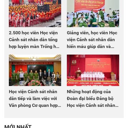
2.500 học viên Học viện
Giảng viên, học viên Học
Cảnh sát nhân dân tổng
viện Cảnh sát nhân dân
hợp luyện màn Trống hội
hiến máu giúp dân và
chào mừng Đại hội Đảng
đồng đội
Học viện Cảnh sát nhân
Những hoạt động của
dân tiếp và làm việc với
Đoàn đại biểu Đảng bộ
Văn phòng Cơ quan hợp
Học viện Cảnh sát nhân
tác quốc tế Nhật Bản tại
dân tại Đại hội đại biểu
Việt Nam
Đảng bộ Công an Trung
ương lần thứ VIII, nhiệm
MỚI NHẤT