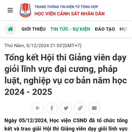
GIỚI THIỆU
TIN TỨC - SỰ KIỆN
ĐÀO TẠO
HỢP 
Thứ Năm, 5/12/2024 21:53'(GMT+7)
Tổng kết Hội thi Giảng viên dạy
giỏi lĩnh vực đại cương, pháp
luật, nghiệp vụ cơ bản năm học
2024 - 2025
Ngày 05/12/2024, Học viện CSND đã tổ chức tổng
kết và trao giải Hội thi Giảng viên dạy giỏi lĩnh vực