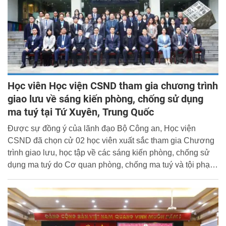
Học viên Học viện CSND tham gia chương trình
giao lưu về sáng kiến phòng, chống sử dụng
ma tuý tại Tứ Xuyên, Trung Quốc
Được sự đồng ý của lãnh đạo Bộ Công an, Học viện
CSND đã chọn cử 02 học viên xuất sắc tham gia Chương
trình giao lưu, học tập về các sáng kiến phòng, chống sử
dụng ma tuý do Cơ quan phòng, chống ma tuý và tội phạm
Liên Hợp Quốc (UNODC) phối hợp với Ủy ban kiểm soát
ma tuý Trung Quốc tổ chức tại Tứ Xuyên, Trung Quốc từ
ngày 25 - 29/11/2024.