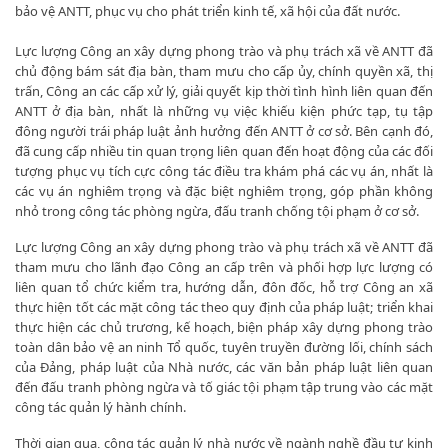
bảo vệ ANTT, phục vụ cho phát triển kinh tế, xã hội của đất nước.
Lực lượng Công an xây dựng phong trào và phụ trách xã về ANTT đã
chủ động bám sát địa bàn, tham mưu cho cấp ủy, chính quyền xã, thị
trấn, Công an các cấp xử lý, giải quyết kịp thời tình hình liên quan đến
ANTT ở địa bàn, nhất là những vụ việc khiếu kiện phức tạp, tụ tập
đông người trái pháp luật ảnh hưởng đến ANTT ở cơ sở. Bên cạnh đó,
đã cung cấp nhiều tin quan trọng liên quan đến hoạt động của các đối
tượng phục vụ tích cực công tác điều tra khám phá các vụ án, nhất là
các vụ án nghiêm trọng và đặc biệt nghiêm trọng, góp phần không
nhỏ trong công tác phòng ngừa, đấu tranh chống tội phạm ở cơ sở.
Lực lượng Công an xây dựng phong trào và phụ trách xã về ANTT đã
tham mưu cho lãnh đạo Công an cấp trên và phối hợp lực lượng có
liên quan tổ chức kiểm tra, hướng dẫn, đôn đốc, hỗ trợ Công an xã
thực hiện tốt các mặt công tác theo quy định của pháp luật; triển khai
thực hiện các chủ trương, kế hoạch, biện pháp xây dựng phong trào
toàn dân bảo vệ an ninh Tổ quốc, tuyên truyền đường lối, chính sách
của Đảng, pháp luật của Nhà nước, các văn bản pháp luật liên quan
đến đấu tranh phòng ngừa và tố giác tội phạm tập trung vào các mặt
công tác quản lý hành chính.
Thời gian qua, công tác quản lý nhà nước về ngành nghề đầu tư kinh