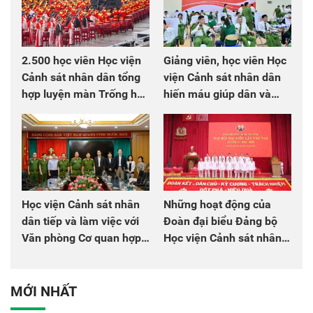
2.500 học viên Học viện
Giảng viên, học viên Học
Cảnh sát nhân dân tổng
viện Cảnh sát nhân dân
hợp luyện màn Trống hội
hiến máu giúp dân và
chào mừng Đại hội Đảng
đồng đội
Học viện Cảnh sát nhân
Những hoạt động của
dân tiếp và làm việc với
Đoàn đại biểu Đảng bộ
Văn phòng Cơ quan hợp
Học viện Cảnh sát nhân
tác quốc tế Nhật Bản tại
dân tại Đại hội đại biểu
Việt Nam
Đảng bộ Công an Trung
ương lần thứ VIII, nhiệm
MỚI NHẤT
kỳ 2025 - 2030