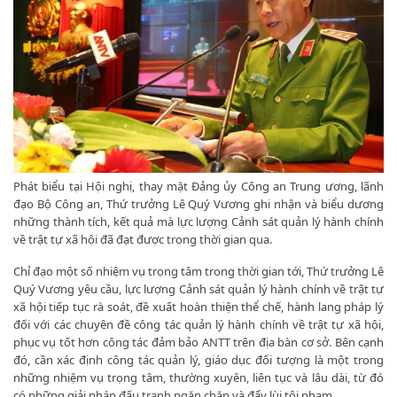
Phát biểu tại Hội nghị, thay mặt Đảng ủy Công an Trung ương, lãnh
đạo Bộ Công an, Thứ trưởng Lê Quý Vương ghi nhận và biểu dương
những thành tích, kết quả mà lực lượng Cảnh sát quản lý hành chính
về trật tự xã hội đã đạt được trong thời gian qua.
Chỉ đạo một số nhiệm vụ trọng tâm trong thời gian tới, Thứ trưởng Lê
Quý Vương yêu cầu, lực lượng Cảnh sát quản lý hành chính về trật tự
xã hội tiếp tục rà soát, đề xuất hoàn thiện thể chế, hành lang pháp lý
đối với các chuyên đề công tác quản lý hành chính về trật tự xã hội,
phục vụ tốt hơn công tác đảm bảo ANTT trên địa bàn cơ sở. Bên cạnh
đó, cần xác định công tác quản lý, giáo dục đối tượng là một trong
những nhiệm vụ trọng tâm, thường xuyên, liên tục và lâu dài, từ đó
có những giải pháp đấu tranh ngăn chặn và đẩy lùi tội phạm.