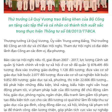
Thứ trưởng Lê Quý Vương trao Bằng khen của Bộ Công
an tặng các tập thể và cá nhân có thành tích xuất sắc
trong thực hiện Thông tư số 08/2013/TT-BCA.
Thượng tướng Lê Quý Vương, Ủy viên Trung ương Đảng, Thứ trưởng
Bộ Công an tới dự và chỉ đạo Hội nghị. Tham dự Hội nghị có đại diện
lãnh đạo Công an các đơn vị, địa phương.
Báo cáo tại Hội nghị nêu rõ, giai đoạn 2007 - 2017, lực lượng Cảnh sát
quản lý hành chính về trật tự xã hội ở cơ sở đã quản lý 878.495 đối
tượng; đưa vào trường giáo dưỡng 1.128 đối tượng; đưa vào cơ sở
giáo dục bắt buộc 2.077 đối tượng; đưa vào cơ sở cai nghiện bắt buộc
9.852 đối tượng; giáo dục tại xã, phường, thị trấn 22.606 đối tượng...
Đã phát hiện những điều kiện, khả năng, biểu hiện nghi vấn hoạt
động phạm tội, vi phạm pháp luật của đối tượng để chủ động cảm
hóa, giáo dục, phòng ngừa, ngăn chặn, đấu tranh làm giảm tội phạm;
tạo điều kiện tích cực cho các đối tượng có quá khứ lầm lỗi tiếp thu sự
giáo dục của gia đình, cộng đồng dân cư, xã hội, không tái phạm trở
lại để thành công dân lương thiện, góp phần tích cực vào sự nghiệp