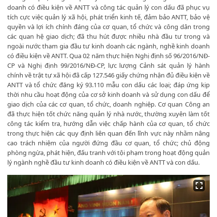
doanh có điều kiện về ANTT và công tác quản lý con dấu đã phục vụ
tích cực việc quản lý xã hội, phát triển kinh tế, đảm bảo ANTT, bảo vệ
quyền và lợi ích chính đáng của cơ quan, tổ chức và công dân trong
các quan hệ giao dịch; đã thu hút được nhiều nhà đầu tư trong và
ngoài nước tham gia đầu tư kinh doanh các ngành, nghề kinh doanh
có điều kiện về ANTT. Qua 02 năm thực hiện Nghị định số 96/2016/NĐ-
CP và Nghị định 99/2016/NĐ-CP, lực lượng Cảnh sát quản lý hành
chính về trật tự xã hội đã cấp 127.546 giấy chứng nhận đủ điều kiện về
ANTT và tổ chức đăng ký 93.110 mẫu con dấu các loại; đáp ứng kịp
thời nhu cầu hoạt động của cơ sở kinh doanh và sử dụng con dấu để
giao dịch của các cơ quan, tổ chức, doanh nghiệp. Cơ quan Công an
đã thực hiện tốt chức năng quản lý nhà nước, thường xuyên làm tốt
công tác kiểm tra, hướng dẫn việc chấp hành của cơ quan, tổ chức
trong thực hiện các quy định liên quan đến lĩnh vực này nhằm nâng
cao trách nhiệm của người đứng đầu cơ quan, tổ chức; chủ động
phòng ngừa, phát hiện, đấu tranh với tội phạm trong hoạt động quản
lý ngành nghề đầu tư kinh doanh có điều kiện về ANTT và con dấu.