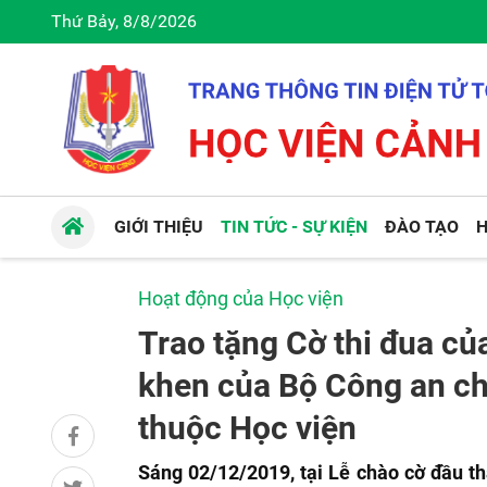
Thứ Bảy, 8/8/2026
GIỚI THIỆU
TIN TỨC - SỰ KIỆN
ĐÀO TẠO
H
Hoạt động của Học viện
Trao tặng Cờ thi đua c
khen của Bộ Công an cho
thuộc Học viện
Sáng 02/12/2019, tại Lễ chào cờ đầu t