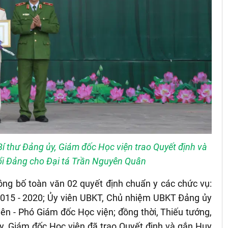
í thư Đảng ủy, Giám đốc Học viện trao Quyết định và
ổi Đảng cho Đại tá Trần Nguyên Quân
ông bố toàn văn 02 quyết định chuẩn y các chức vụ:
2015 - 2020; Ủy viên UBKT, Chủ nhiệm UBKT Đảng ủy
ên - Phó Giám đốc Học viện; đồng thời, Thiếu tướng,
y, Giám đốc Học viện đã trao Quyết định và gắn Huy