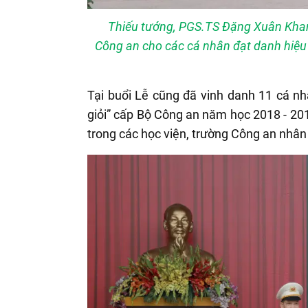
Thiếu tướng, PGS.TS Đặng Xuân Khan
Công an cho các cá nhân đạt danh hiệu “
Tại buổi Lễ cũng đã vinh danh 11 cá nhâ
giỏi” cấp Bộ Công an năm học 2018 - 20
trong các học viện, trường Công an nhân