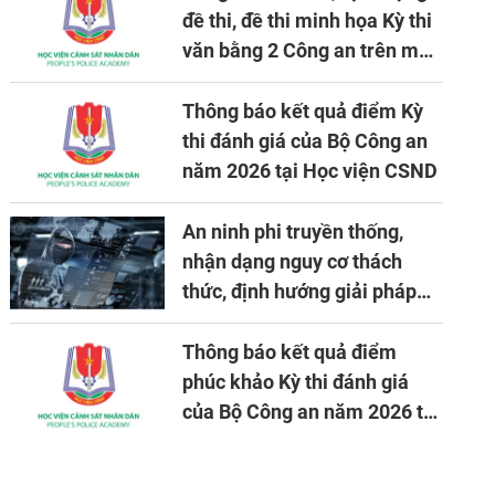
đề thi, đề thi minh họa Kỳ thi
văn bằng 2 Công an trên máy
tính
Thông báo kết quả điểm Kỳ
thi đánh giá của Bộ Công an
năm 2026 tại Học viện CSND
An ninh phi truyền thống,
nhận dạng nguy cơ thách
thức, định hướng giải pháp
đảm bảo an ninh quốc gia
trong tình hình hiện nay
Thông báo kết quả điểm
phúc khảo Kỳ thi đánh giá
của Bộ Công an năm 2026 tại
Học viện CSND