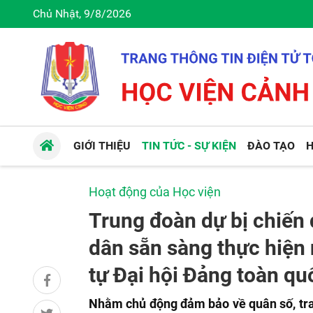
Chủ Nhật, 9/8/2026
GIỚI THIỆU
TIN TỨC - SỰ KIỆN
ĐÀO TẠO
H
Hoạt động của Học viện
Trung đoàn dự bị chiến
dân sẵn sàng thực hiện 
tự Đại hội Đảng toàn qu
Nhằm chủ động đảm bảo về quân số, tra