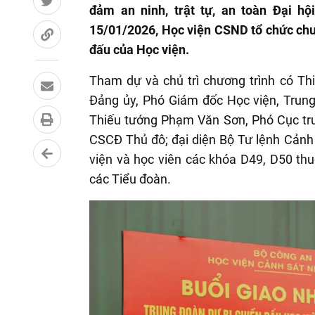
đảm an ninh, trật tự, an toàn Đại hộ
15/01/2026, Học viện CSND tổ chức chư
đấu của Học viện.
Tham dự và chủ trì chương trình có Th
Đảng ủy, Phó Giám đốc Học viện, Trung
Thiếu tướng Phạm Văn Sơn, Phó Cục trư
CSCĐ Thủ đô; đại diện Bộ Tư lệnh Cảnh 
viện và học viên các khóa D49, D50 th
các Tiểu đoàn.