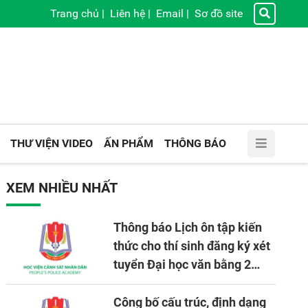
Trang chủ
|
Liên hệ
|
Email
|
Sơ đồ site
THƯ VIỆN VIDEO
ẤN PHẨM
THÔNG BÁO
XEM NHIỀU NHẤT
Thông báo Lịch ôn tập kiến
thức cho thí sinh đăng ký xét
tuyển Đại học văn bằng 2
tuyển mới, mở tại Học viện
CSND năm học 2026 - 2027
Công bố cấu trúc, định dạng