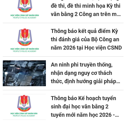
đề thi, đề thi minh họa Kỳ thi
văn bằng 2 Công an trên máy
tính
Thông báo kết quả điểm Kỳ
thi đánh giá của Bộ Công an
năm 2026 tại Học viện CSND
An ninh phi truyền thống,
nhận dạng nguy cơ thách
thức, định hướng giải pháp
đảm bảo an ninh quốc gia
trong tình hình hiện nay
Thông báo Kế hoạch tuyển
sinh đại học văn bằng 2
tuyển mới năm học 2026 -
2027