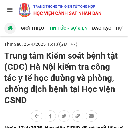
GIỚI THIỆU
TIN TỨC - SỰ KIỆN
ĐÀO TẠO
HỢP 
Thứ Sáu, 25/4/2025 16:13'(GMT+7)
Trung tâm Kiểm soát bệnh tật
(CDC) Hà Nội kiểm tra công
tác y tế học đường và phòng,
chống dịch bệnh tại Học viện
CSND
Ngày 17/4/2025, Học viện CSND đã có buổi tiếp và