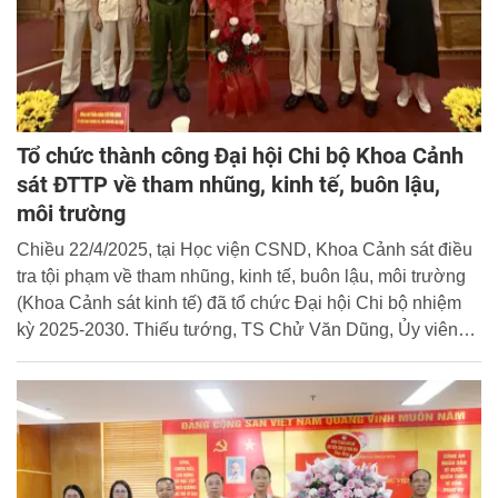
Tổ chức thành công Đại hội Chi bộ Khoa Cảnh
sát ĐTTP về tham nhũng, kinh tế, buôn lậu,
môi trường
Chiều 22/4/2025, tại Học viện CSND, Khoa Cảnh sát điều
tra tội phạm về tham nhũng, kinh tế, buôn lậu, môi trường
(Khoa Cảnh sát kinh tế) đã tổ chức Đại hội Chi bộ nhiệm
kỳ 2025-2030. Thiếu tướng, TS Chử Văn Dũng, Ủy viên
Ban Thường vụ Đảng ủy, Phó Giám đốc Học viện CSND
dự và phát biểu chỉ đạo tại Đại hội.