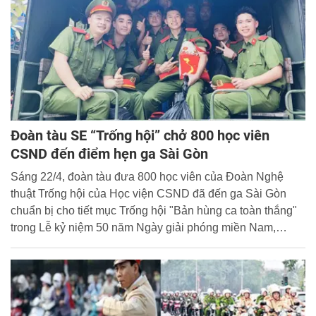
Đoàn tàu SE “Trống hội” chở 800 học viên
CSND đến điểm hẹn ga Sài Gòn
Sáng 22/4, đoàn tàu đưa 800 học viên của Đoàn Nghệ
thuật Trống hội của Học viện CSND đã đến ga Sài Gòn
chuẩn bị cho tiết mục Trống hội "Bản hùng ca toàn thắng"
trong Lễ kỷ niệm 50 năm Ngày giải phóng miền Nam,
thống nhất đất nước. Tất cả đều háo hức khi vinh dự được
tham gia một ngày hội lớn...