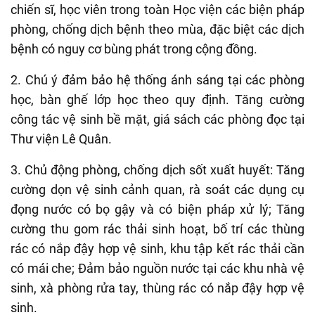
chiến sĩ, học viên trong toàn Học viện các biện pháp
phòng
,
chống dịch bệnh theo mùa
,
đặc biệt các dịch
bệnh có nguy cơ bùng phát trong cộng đồng.
2.
C
hú ý đảm bảo hệ thống ánh sáng tại các phòng
học, bàn ghế lớp học theo quy định. Tăng cường
công tác vệ sinh bề mặt, giá sách các phòng đọc tại
Thư viện Lê Quân.
3. Chủ động phòng
,
chống dịch sốt xuất huyết: Tăng
cường dọn vệ sinh cảnh quan, rà soát các dụng cụ
đọng nước có b
ọ
gậy và có biện pháp xử lý
;
Tăng
cường thu gom rác thải sinh hoạt, bố trí các thùng
rác có nắp đậy hợp vệ sinh
, k
hu tập kết rác thải cần
có mái che
;
Đảm bảo nguồn nước tại các khu nhà vệ
sinh, xà phòng rửa tay, thùng rác có nắp đậy hợp vệ
sinh.