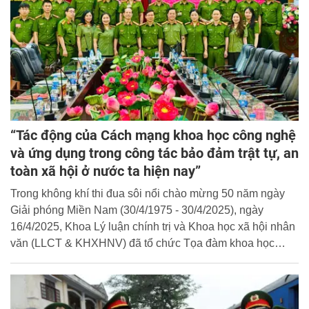
“Tác động của Cách mạng khoa học công nghệ
và ứng dụng trong công tác bảo đảm trật tự, an
toàn xã hội ở nước ta hiện nay”
Trong không khí thi đua sôi nổi chào mừng 50 năm ngày
Giải phóng Miền Nam (30/4/1975 - 30/4/2025), ngày
16/4/2025, Khoa Lý luận chính trị và Khoa học xã hội nhân
văn (LLCT & KHXHNV) đã tổ chức Tọa đàm khoa học
“Tác động của Cách mạng khoa học công nghệ và ứng
dụng trong công tác bảo đảm trật tự, an toàn xã hội ở nước
ta hiện nay”.