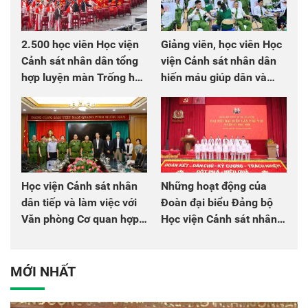
2.500 học viên Học viện
Giảng viên, học viên Học
Cảnh sát nhân dân tổng
viện Cảnh sát nhân dân
hợp luyện màn Trống hội
hiến máu giúp dân và
chào mừng Đại hội Đảng
đồng đội
Học viện Cảnh sát nhân
Những hoạt động của
dân tiếp và làm việc với
Đoàn đại biểu Đảng bộ
Văn phòng Cơ quan hợp
Học viện Cảnh sát nhân
tác quốc tế Nhật Bản tại
dân tại Đại hội đại biểu
Việt Nam
Đảng bộ Công an Trung
ương lần thứ VIII, nhiệm
MỚI NHẤT
kỳ 2025 - 2030