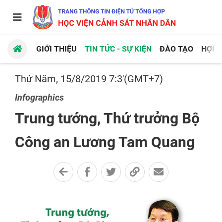
GIỚI THIỆU
TIN TỨC - SỰ KIỆN
ĐÀO TẠO
HỢP 
Thứ Năm, 15/8/2019 7:3'(GMT+7)
Infographics
Trung tướng, Thứ trưởng Bộ
Công an Lương Tam Quang