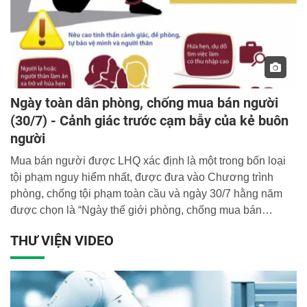
Ngày toàn dân phòng, chống mua bán người
(30/7) - Cảnh giác trước cạm bẫy của kẻ buôn
người
Mua bán người được LHQ xác định là một trong bốn loại
tội phạm nguy hiểm nhất, được đưa vào Chương trình
phòng, chống tội phạm toàn cầu và ngày 30/7 hằng năm
được chọn là “Ngày thế giới phòng, chống mua bán
người”. Tại Việt Nam, ngày 30/7 cũng được chọn làm
THƯ VIỆN VIDEO
“Ngày toàn dân phòng, chống mua bán người”, nhằm phát
huy sức mạnh tổng hợp của cả hệ thống chính trị và toàn
dân tham gia phòng ngừa, ngăn chặn, tiến tới đẩy lùi tội
phạm mua bán người trên phạm vi toàn quốc.