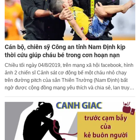
Cán bộ, chiên sỹ Công an tỉnh Nam Định kịp
thời cứu giúp cháu bé trong cơn hoạn nạn
Chiều tối ngày 04/8/2019, trên mạng xã hội facebook, hình
ảnh 2 chiến sĩ Cảnh sát cơ động bế một cháu nhỏ chạy
trên đường pitch của sân Thiên Trường (Nam Định) bất
ngờ được cộng đồng mạng yêu thích và chia sẻ, lan truyền
với tốc độ chóng mặt. Cộng đồng mạng và nhân dân cả
nước đã khen ngợi tinh thần vì nhân dân phục vụ của các
chiến sỹ Công an tỉnh Nam Định làm nhiệm vụ đảm bảo an
ninh, trật tự tại Sân vận động Thiên Trường.