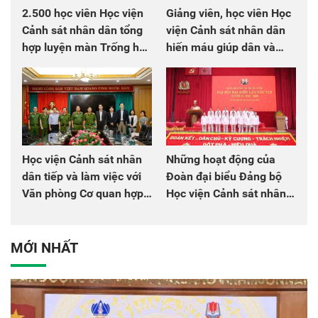
2.500 học viên Học viện
Giảng viên, học viên Học
Cảnh sát nhân dân tổng
viện Cảnh sát nhân dân
hợp luyện màn Trống hội
hiến máu giúp dân và
chào mừng Đại hội Đảng
đồng đội
Học viện Cảnh sát nhân
Những hoạt động của
dân tiếp và làm việc với
Đoàn đại biểu Đảng bộ
Văn phòng Cơ quan hợp
Học viện Cảnh sát nhân
tác quốc tế Nhật Bản tại
dân tại Đại hội đại biểu
Việt Nam
Đảng bộ Công an Trung
ương lần thứ VIII, nhiệm
MỚI NHẤT
kỳ 2025 - 2030