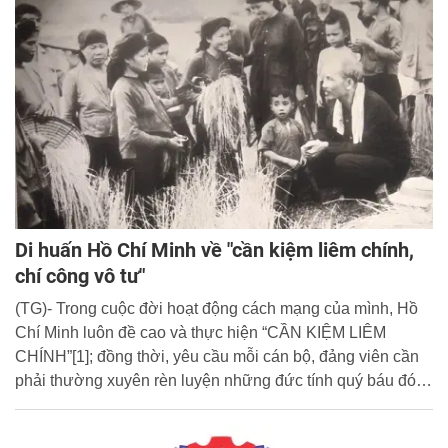
Tổ quốc (19/8/2005 - 19/8/2019).
Di huấn Hồ Chí Minh về "cần kiệm liêm chính,
chí công vô tư"
(TG)- Trong cuộc đời hoạt động cách mạng của mình, Hồ
Chí Minh luôn đề cao và thực hiện “CẦN KIỆM LIÊM
CHÍNH”[1]; đồng thời, yêu cầu mỗi cán bộ, đảng viên cần
phải thường xuyên rèn luyện những đức tính quý báu đó.
Trước khi đi xa, Người căn dặn trong Di chúc: “Đảng ta là
một đảng cầm quyền. Mỗi đảng viên và cán bộ phải thật sự