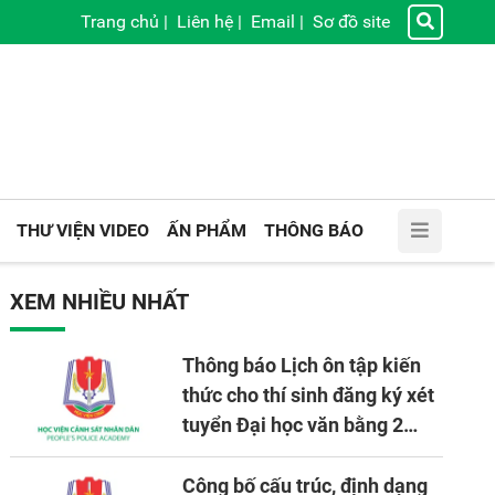
Trang chủ
|
Liên hệ
|
Email
|
Sơ đồ site
THƯ VIỆN VIDEO
ẤN PHẨM
THÔNG BÁO
XEM NHIỀU NHẤT
Thông báo Lịch ôn tập kiến
thức cho thí sinh đăng ký xét
tuyển Đại học văn bằng 2
tuyển mới, mở tại Học viện
CSND năm học 2026 - 2027
Công bố cấu trúc, định dạng