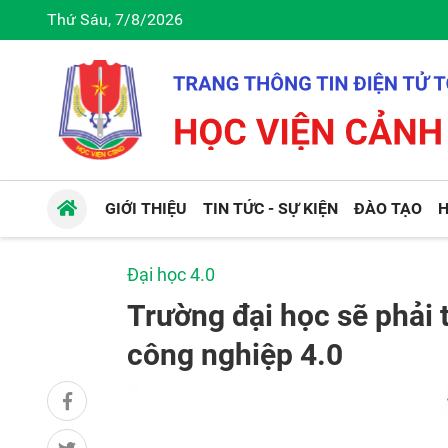
Thứ Sáu, 7/8/2026
GIỚI THIỆU
TIN TỨC - SỰ KIỆN
ĐÀO TẠO
H
Đại học 4.0
Trường đại học sẽ phải 
công nghiệp 4.0