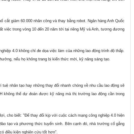
bố cắt giảm 60.000 nhân công và thay bằng robot. Ngân hàng Anh Quốc
ất việc trong vòng 10 đến 20 năm tới tại riêng Mỹ và Anh, tương đương
ghiệp 4.0 không chỉ đe dọa việc làm của những lao động trình độ thấp.
hưởng, nếu họ không trang bị kiến thức mới, kỹ năng sáng tạo.
í tuệ nhân tạo hay những thay đổi nhanh chóng về nhu cầu lao động sẽ
H không thể dự đoán được kỹ năng mà thị trường lao động cần trong
.
, cho biết: "Để thay đổi kịp với cuộc cách mạng công nghiệp 4.0 hiện
 đào tạo và phương thức tuyển sinh. Bên cạnh đó, nhà trường cố gắng
 có điều kiện nghiên cứu tốt hơn".