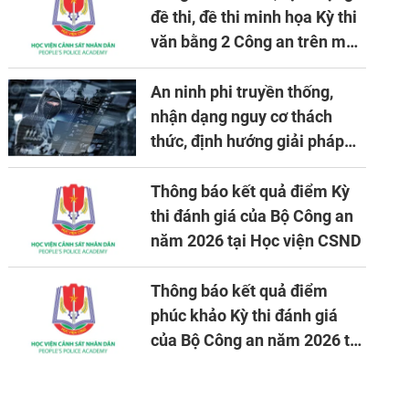
đề thi, đề thi minh họa Kỳ thi
văn bằng 2 Công an trên máy
tính
An ninh phi truyền thống,
nhận dạng nguy cơ thách
thức, định hướng giải pháp
đảm bảo an ninh quốc gia
trong tình hình hiện nay
Thông báo kết quả điểm Kỳ
thi đánh giá của Bộ Công an
năm 2026 tại Học viện CSND
Thông báo kết quả điểm
phúc khảo Kỳ thi đánh giá
của Bộ Công an năm 2026 tại
Học viện CSND