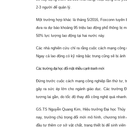
2-3 người để quản lý.
Một trường hợp khác là tháng 5/2016, Foxconn tuyên 
đưa ra dự báo khoảng 95 triệu lao động phổ thông bị m
50% lực lượng lao động tại hai nước này.
Các nhà nghiên cứu chỉ ra rằng cuộc cách mạng công n
Ngay cả lao động có kỹ năng bậc trung cũng sẽ bị ảnh 
Các trường đại học đối mặt nhiều cạnh tranh mới
Đứng trước cuộc cách mạng công nghiệp lần thứ tư, tr
gây ra sức ép lớn cho ngành giáo dục. Các trường Đ
tương lai gần, do tốc độ thay đổi công nghệ quá nhanh
GS.TS Nguyễn Quang Kim, Hiệu trưởng Đại học Thủy lợi
nay, trường chú trọng đổi mới mô hình, chương trình
đầu tư thêm cơ sở vật chất, trang thiết bị để sinh viên