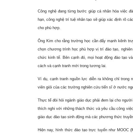
Công nghệ đang từng bước giúp cá nhân hóa việc đào
hạn, công nghệ trí tuệ nhân tạo sẽ giúp xác định rõ c
cho phù hợp.
Ông Kim cho rằng trường học cần đẩy mạnh kênh truy
chọn chương trình học phù hợp vị trí đào tạo, nghiê
chức kinh tế. Bên cạnh đó, mọi hoạt động đào tạo v
cách và cạnh tranh mới trong tương lai.
Ví dụ, cạnh tranh nguồn lực diễn ra không chỉ tron
viên giỏi của các trường nghiên cứu tiến sĩ ở nước ng
Thực tế đòi hỏi ngành giáo dục phải đem lại cho ngườ
thích nghi với những thách thức và yêu cầu công việc 
giáo dục đào tạo sinh động mà các phương thức truyề
Hiện nay, hình thức đào tạo trực tuyến như MOOC (M