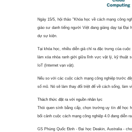
Ngày 15/5, hội thảo "Khóa học về cách mạng công nghi
giáo sư danh tiếng người Việt đang giảng dạy tại Đại 
dự sự kiện.
Tại khóa học, nhiều diễn giả chỉ ra đặc trưng của cuộ
làm xóa nhòa ranh giới giữa lĩnh vực vật lý, kỹ thuật số
IoT (Internet vạn vật).
Nếu so với các cuộc cách mạng công nghiệp trước đây,
số mũ. Nó sẽ làm thay đổi triệt để về cách sống, làm 
Thách thức đặt ra với nguồn nhân lực
Thói quen sính bằng cấp, chọn trường uy tín để học 
bối cảnh cuộc cách mạng công nghiệp 4.0 đang diễn ra 
GS Phùng Quốc Định - Đại học Deakin, Australia - cho