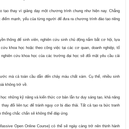
 tạo thay vì giảng dạy một chương trình chung như hiện nay. Chẳng
ác điểm mạnh, yếu của từng người để đưa ra chương trình đào tạo riêng
ền thông để sinh viên, nghiên cứu sinh chủ động nắm bắt cơ hội, lựa
n cứu khoa học hoặc theo công việc tại các cơ quan, doanh nghiệp, tổ
à nghiên cứu khoa học của các trường đại học sẽ đối mặt yêu cầu cải
g nước mà cả toàn cầu dẫn đến chảy máu chất xám. Cụ thể, nhiều sinh
oài không trở về.
i học những kỹ năng và kiến thức cơ bản lẫn tư duy sáng tạo, khả năng
thay đổi liên tục để tránh nguy cơ bị đào thải. Tất cả tạo ra bức tranh
n thống chắc chắn sẽ không thể đáp ứng.
assive Open Online Course) có thể sẽ ngày càng trở nên thịnh hành