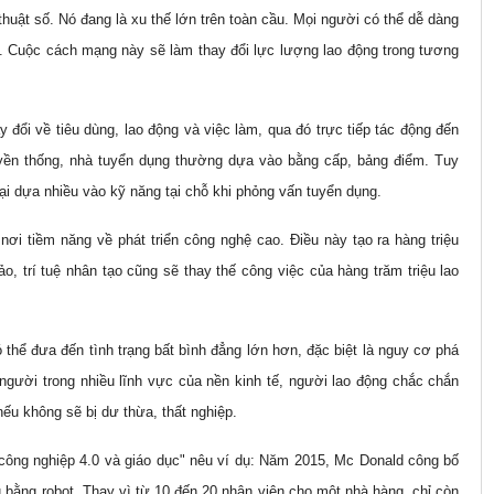
huật số. Nó đang là xu thế lớn trên toàn cầu. Mọi người có thể dễ dàng
. Cuộc cách mạng này sẽ làm thay đổi lực lượng lao động trong tương
y đổi về tiêu dùng, lao động và việc làm, qua đó trực tiếp tác động đến
ruyền thống, nhà tuyển dụng thường dựa vào bằng cấp, bảng điểm. Tuy
lại dựa nhiều vào kỹ năng tại chỗ khi phỏng vấn tuyển dụng.
i tiềm năng về phát triển công nghệ cao. Điều này tạo ra hàng triệu
, trí tuệ nhân tạo cũng sẽ thay thế công việc của hàng trăm triệu lao
thể đưa đến tình trạng bất bình đẳng lớn hơn, đặc biệt là nguy cơ phá
 người trong nhiều lĩnh vực của nền kinh tế, người lao động chắc chắn
nếu không sẽ bị dư thừa, thất nghiệp.
công nghiệp 4.0 và giáo dục" nêu ví dụ: Năm 2015, Mc Donald công bố
bằng robot. Thay vì từ 10 đến 20 nhân viên cho một nhà hàng, chỉ còn