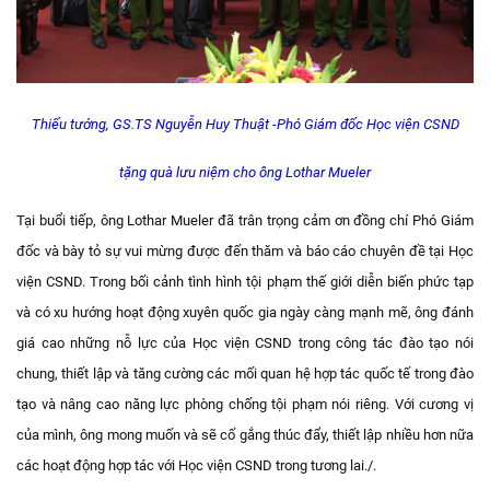
Thiếu tướng, GS.TS Nguyễn Huy Thuật -Phó Giám đốc Học viện CSND
tặng quà lưu niệm cho ông Lothar Mueler
Tại buổi tiếp, ông Lothar Mueler đã trân trọng cảm ơn đồng chí Phó Giám
đốc và bày tỏ sự vui mừng được đến thăm và báo cáo chuyên đề tại Học
viện CSND. Trong bối cảnh tình hình tội phạm thế giới diễn biến phức tạp
và có xu hướng hoạt động xuyên quốc gia ngày càng mạnh mẽ, ông đánh
giá cao những nỗ lực của Học viện CSND trong công tác đào tạo nói
chung, thiết lập và tăng cường các mối quan hệ hợp tác quốc tế trong đào
tạo và nâng cao năng lực phòng chống tội phạm nói riêng. Với cương vị
của mình, ông mong muốn và sẽ cố gắng thúc đẩy, thiết lập nhiều hơn nữa
các hoạt động hợp tác với Học viện CSND trong tương lai./.