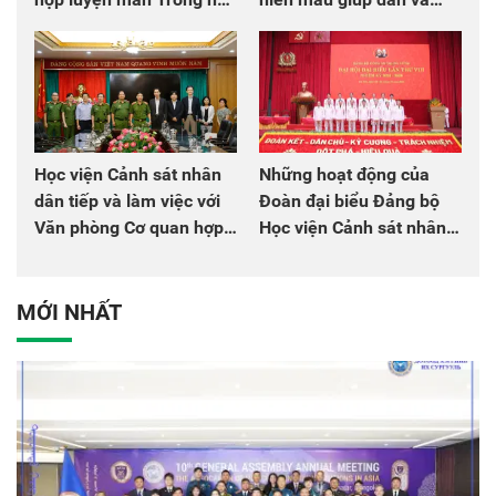
chào mừng Đại hội Đảng
đồng đội
Học viện Cảnh sát nhân
Những hoạt động của
dân tiếp và làm việc với
Đoàn đại biểu Đảng bộ
Văn phòng Cơ quan hợp
Học viện Cảnh sát nhân
tác quốc tế Nhật Bản tại
dân tại Đại hội đại biểu
Việt Nam
Đảng bộ Công an Trung
ương lần thứ VIII, nhiệm
MỚI NHẤT
kỳ 2025 - 2030