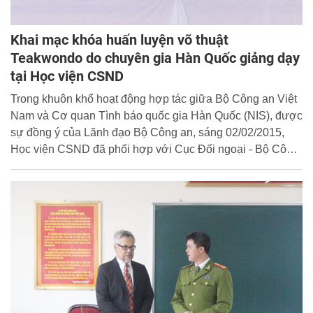
Khai mạc khóa huấn luyện võ thuật
Teakwondo do chuyên gia Hàn Quốc giảng dạy
tại Học viện CSND
Trong khuôn khổ hoạt động hợp tác giữa Bộ Công an Việt
Nam và Cơ quan Tình báo quốc gia Hàn Quốc (NIS), được
sự đồng ý của Lãnh đạo Bộ Công an, sáng 02/02/2015,
Học viện CSND đã phối hợp với Cục Đối ngoại - Bộ Công
an tổ chức chương trình huấn luyện võ Teakwondo cho
học viên của nhà trường với sự tham gia của các chuyên
gia đến từ NIS.