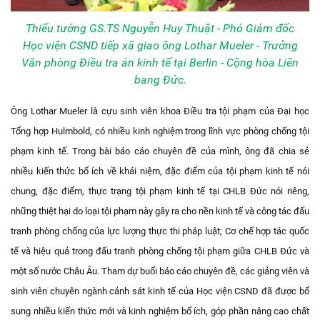
Thiếu tướng GS.TS Nguyễn Huy Thuật - Phó Giám đốc
Học viện CSND tiếp xã giao ông Lothar Mueler - Trưởng
Văn phòng Điều tra án kinh tế tại Berlin - Cộng hòa Liên
bang Đức.
Ông Lothar Mueler là cựu sinh viên khoa Điều tra tội phạm của Đại học
Tổng hợp Hulmbold, có nhiều kinh nghiệm trong lĩnh vực phòng chống tội
phạm kinh tế. Trong bài báo cáo chuyên đề của mình, ông đã chia sẻ
nhiều kiến thức bổ ích về khái niệm, đặc điểm của tội phạm kinh tế nói
chung, đặc điểm, thực trạng tội phạm kinh tế tại CHLB Đức nói riêng,
những thiệt hại do loại tội phạm này gây ra cho nền kinh tế và công tác đấu
tranh phòng chống của lực lượng thực thi pháp luật; Cơ chế hợp tác quốc
tế và hiệu quả trong đấu tranh phòng chống tội phạm giữa CHLB Đức và
một số nước Châu Âu. Tham dự buổi báo cáo chuyên đề, các giảng viên và
sinh viên chuyên ngành cảnh sát kinh tế của Học viện CSND đã được bổ
sung nhiều kiến thức mới và kinh nghiệm bổ ích, góp phần nâng cao chất