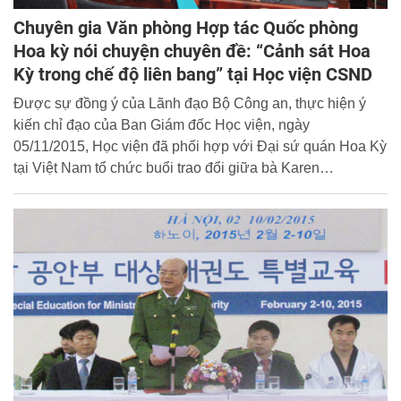
Chuyên gia Văn phòng Hợp tác Quốc phòng
Hoa kỳ nói chuyện chuyên đề: “Cảnh sát Hoa
Kỳ trong chế độ liên bang” tại Học viện CSND
Được sự đồng ý của Lãnh đạo Bộ Công an, thực hiện ý
kiến chỉ đạo của Ban Giám đốc Học viện, ngày
05/11/2015, Học viện đã phối hợp với Đại sứ quán Hoa Kỳ
tại Việt Nam tổ chức buổi trao đổi giữa bà Karen
Finkenbinder - Chuyên gia về gìn giữ hòa bình thuộc Văn
phòng Hợp tác quốc phòng Hoa Kỳ và học viên Học viện
với chủ đề: “Cảnh sát Hoa Kỳ trong chế độ liên bang”.