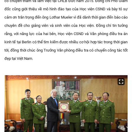
có chuyến thăm và làm việc tại CHLB Đức năm 2015. Đồng chí Phó Giám
đốc cũng giới thiệu về mô hình đào tạo của Học viện CSND và bày tỏ sự
cảm ơn trân trọng đến ông Lothar Mueler vì đã dành thời gian đến báo cáo
chuyên đề cho giảng viên và sinh viên của Học viện. Đồng chí tin tưởng
rằng, với năng lực của hai bên, Học viện CSND và Văn phòng điều tra án
kinh tế tại Berlin có thể tìm kiếm được nhiều cơ hội hợp tác trong thời gian
tới, đồng thời chúc ông Trưởng Văn phòng điều tra có chuyến công tác tốt
đẹp tại Việt Nam.