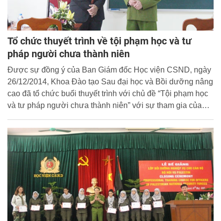
Tổ chức thuyết trình về tội phạm học và tư
pháp người chưa thành niên
Được sự đồng ý của Ban Giám đốc Học viện CSND, ngày
26/12/2014, Khoa Đào tạo Sau đại học và Bồi dưỡng nâng
cao đã tổ chức buổi thuyết trình với chủ đề “Tội phạm học
và tư pháp người chưa thành niên” với sự tham gia của
PGS. TS. Philip W. Harris, Khoa Tư pháp hình sự, Đại học
Temple, Philadelphia, Pennsylvania, Hoa Kỳ cùng cán bộ,
giảng viên, học viên lớp Điều tra 4 Cao học khóa 23 Học
viện CSND.