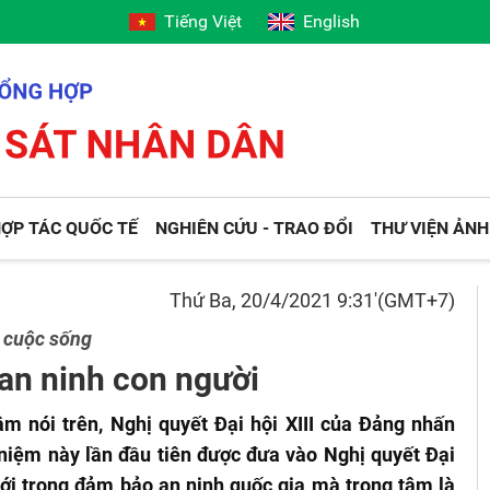
Tiếng Việt
English
ỢP TÁC QUỐC TẾ
NGHIÊN CỨU - TRAO ĐỔI
THƯ VIỆN ẢNH
Thứ Ba, 20/4/2021 9:31'(GMT+7)
o cuộc sống
an ninh con người
m nói trên, Nghị quyết Đại hội XIII của Đảng nhấn
 niệm này lần đầu tiên được đưa vào Nghị quyết Đại
mới trong đảm bảo an ninh quốc gia mà trọng tâm là