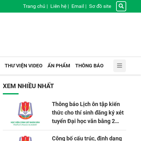
Trang chủ
|
Liên hệ
|
Email
|
Sơ đồ site
THƯ VIỆN VIDEO
ẤN PHẨM
THÔNG BÁO
XEM NHIỀU NHẤT
Thông báo Lịch ôn tập kiến
thức cho thí sinh đăng ký xét
tuyển Đại học văn bằng 2
tuyển mới, mở tại Học viện
CSND năm học 2026 - 2027
Công bố cấu trúc, định dạng