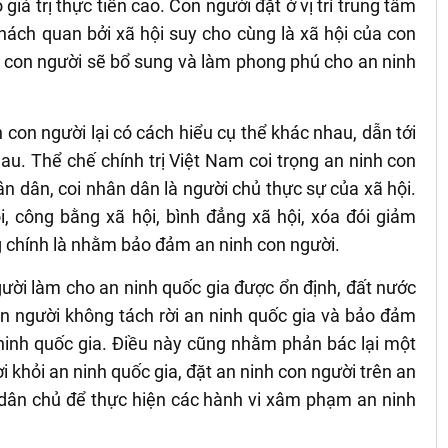
iá trị thực tiễn cao. Con người đặt ở vị trí trung tâm
khách quan bởi xã hội suy cho cùng là xã hội của con
h con người sẽ bổ sung và làm phong phú cho an ninh
 con người lại có cách hiểu cụ thể khác nhau, dẫn tới
au. Thể chế chính trị Việt Nam coi trọng an ninh con
n dân, coi nhân dân là người chủ thực sự của xã hội.
i, công bằng xã hội, bình đẳng xã hội, xóa đói giảm
g chính là nhằm bảo đảm an ninh con người.
ười làm cho an ninh quốc gia được ổn định, đất nước
on người không tách rời an ninh quốc gia và bảo đảm
ninh quốc gia. Điều này cũng nhằm phản bác lại một
 khỏi an ninh quốc gia, đặt an ninh con người trên an
, dân chủ để thực hiện các hành vi xâm phạm an ninh