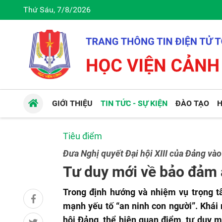
Thứ Sáu, 7/8/2026
GIỚI THIỆU
TIN TỨC - SỰ KIỆN
ĐÀO TẠO
H
Tiêu điểm
Đưa Nghị quyết Đại hội XIII của Đảng và
Tư duy mới về bảo đảm 
Trong định hướng và nhiệm vụ trọng tâ
mạnh yếu tố “an ninh con người”. Khái
hội Đảng, thể hiện quan điểm, tư duy 