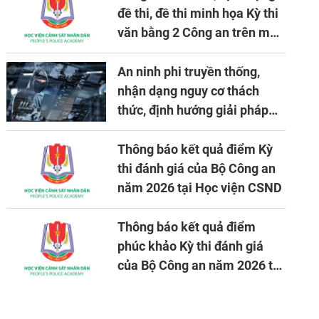
đề thi, đề thi minh họa Kỳ thi
văn bằng 2 Công an trên máy
tính
An ninh phi truyền thống,
nhận dạng nguy cơ thách
thức, định hướng giải pháp
đảm bảo an ninh quốc gia
trong tình hình hiện nay
Thông báo kết quả điểm Kỳ
thi đánh giá của Bộ Công an
năm 2026 tại Học viện CSND
Thông báo kết quả điểm
phúc khảo Kỳ thi đánh giá
của Bộ Công an năm 2026 tại
Học viện CSND