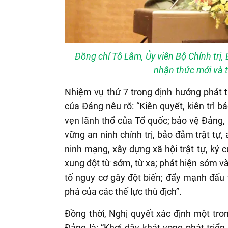
Đồng chí Tô Lâm, Ủy viên Bộ Chính trị
nhận thức mới và t
Nhiệm vụ thứ 7 trong định hướng phát t
của Đảng nêu rõ: “Kiên quyết, kiên trì b
vẹn lãnh thổ của Tổ quốc; bảo vệ Đảng,
vững an ninh chính trị, bảo đảm trật tự, 
ninh mạng, xây dựng xã hội trật tự, kỷ
xung đột từ sớm, từ xa; phát hiện sớm và 
tố nguy cơ gây đột biến; đẩy mạnh đấu
phá của các thế lực thù địch”.
Đồng thời, Nghị quyết xác định một tro
Đảng là: “Khơi dậy khát vọng phát triển