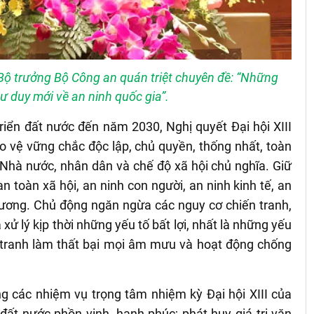
, Bộ trưởng Bộ Công an quán triệt chuyên đề: “Những
ư duy mới về an ninh quốc gia”.
riển đất nước đến năm 2030, Nghị quyết Đại hội XIII
ảo vệ vững chắc độc lập, chủ quyền, thống nhất, toàn
 Nhà nước, nhân dân và chế độ xã hội chủ nghĩa. Giữ
an toàn xã hội, an ninh con người, an ninh kinh tế, an
 cương. Chủ động ngăn ngừa các nguy cơ chiến tranh,
xử lý kịp thời những yếu tố bất lợi, nhất là những yếu
 tranh làm thất bại mọi âm mưu và hoạt động chống
ng các nhiệm vụ trọng tâm nhiệm kỳ Đại hội XIII của
 đất nước phồn vinh, hạnh phúc; phát huy giá trị văn