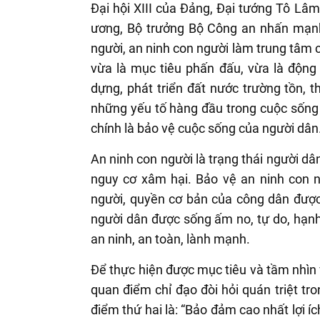
Đại hội XIII của Đảng, Đại tướng Tô Lâm
ương, Bộ trưởng Bộ Công an nhấn mạnh:
người, an ninh con người làm trung tâm 
vừa là mục tiêu phấn đấu, vừa là động 
dựng, phát triển đất nước trường tồn, t
những yếu tố hàng đầu trong cuộc sống 
chính là bảo vệ cuộc sống của người dân
An ninh con người là trạng thái người dâ
nguy cơ xâm hại. Bảo vệ an ninh con n
người, quyền cơ bản của công dân đượ
người dân được sống ấm no, tự do, hạnh 
an ninh, an toàn, lành mạnh.
Để thực hiện được mục tiêu và tầm nhìn vớ
quan điểm chỉ đạo đòi hỏi quán triệt tr
điểm thứ hai là: “Bảo đảm cao nhất lợi í