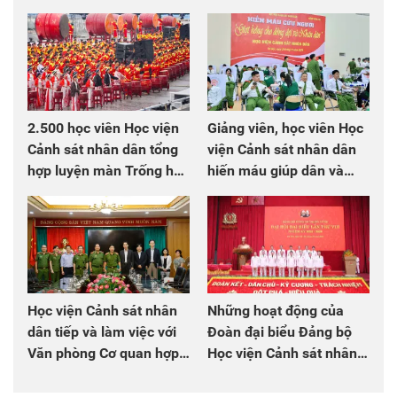
2.500 học viên Học viện
Giảng viên, học viên Học
Cảnh sát nhân dân tổng
viện Cảnh sát nhân dân
hợp luyện màn Trống hội
hiến máu giúp dân và
chào mừng Đại hội Đảng
đồng đội
Học viện Cảnh sát nhân
Những hoạt động của
dân tiếp và làm việc với
Đoàn đại biểu Đảng bộ
Văn phòng Cơ quan hợp
Học viện Cảnh sát nhân
tác quốc tế Nhật Bản tại
dân tại Đại hội đại biểu
Việt Nam
Đảng bộ Công an Trung