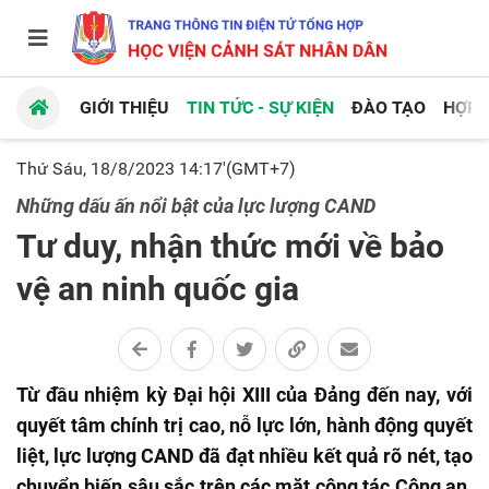
GIỚI THIỆU
TIN TỨC - SỰ KIỆN
ĐÀO TẠO
HỢP 
Thứ Sáu, 18/8/2023 14:17'(GMT+7)
Những dấu ấn nổi bật của lực lượng CAND
Tư duy, nhận thức mới về bảo
vệ an ninh quốc gia
Từ đầu nhiệm kỳ Đại hội XIII của Đảng đến nay, với
quyết tâm chính trị cao, nỗ lực lớn, hành động quyết
liệt, lực lượng CAND đã đạt nhiều kết quả rõ nét, tạo
chuyển biến sâu sắc trên các mặt công tác Công an.