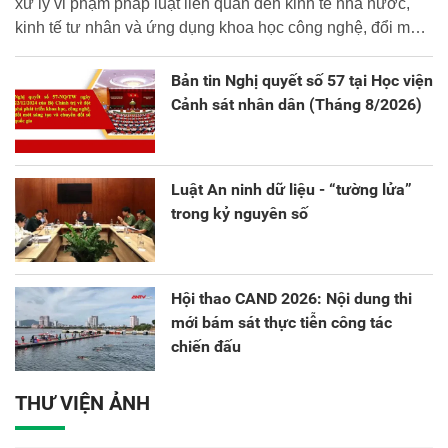
xử lý vi phạm pháp luật liên quan đến kinh tế nhà nước,
kinh tế tư nhân và ứng dụng khoa học công nghệ, đổi mới
sáng tạo và chuyển đổi số.
Bản tin Nghị quyết số 57 tại Học viện
Cảnh sát nhân dân (Tháng 8/2026)
Luật An ninh dữ liệu - “tường lửa”
trong kỷ nguyên số
Hội thao CAND 2026: Nội dung thi
mới bám sát thực tiễn công tác
chiến đấu
THƯ VIỆN ẢNH