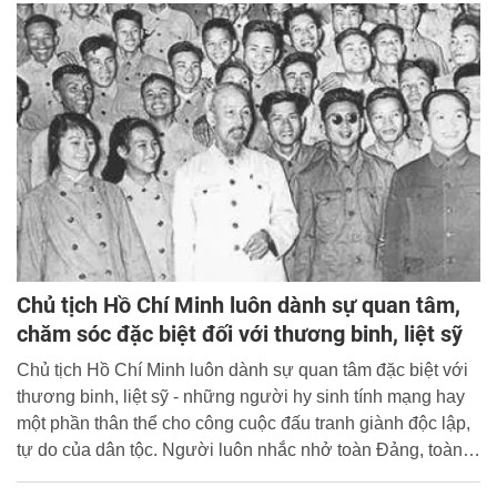
biểu toàn quốc, trở thành tư tưởng chỉ đạo, phương châm
hành động của toàn Đảng, toàn quân, toàn dân trong bảo
vệ và phát triển đất nước phồn vinh, hạnh phúc.
Chủ tịch Hồ Chí Minh luôn dành sự quan tâm,
chăm sóc đặc biệt đối với thương binh, liệt sỹ
Chủ tịch Hồ Chí Minh luôn dành sự quan tâm đặc biệt với
thương binh, liệt sỹ - những người hy sinh tính mạng hay
một phần thân thể cho công cuộc đấu tranh giành độc lập,
tự do của dân tộc. Người luôn nhắc nhở toàn Đảng, toàn
dân ta bất kể trong hoàn cảnh nào cũng phải luôn ghi nhớ