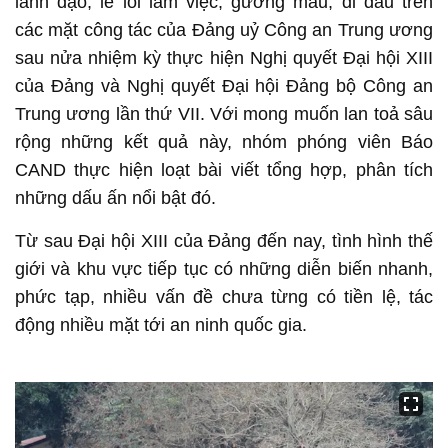
lãnh đạo, lề lối làm việc, gương mẫu, đi đầu trên
các mặt công tác của Đảng uỷ Công an Trung ương
sau nửa nhiệm kỳ thực hiện Nghị quyết Đại hội XIII
của Đảng và Nghị quyết Đại hội Đảng bộ Công an
Trung ương lần thứ VII. Với mong muốn lan toả sâu
rộng những kết quả này, nhóm phóng viên Báo
CAND thực hiện loạt bài viết tổng hợp, phân tích
những dấu ấn nổi bật đó.
Từ sau Đại hội XIII của Đảng đến nay, tình hình thế
giới và khu vực tiếp tục có những diễn biến nhanh,
phức tạp, nhiều vấn đề chưa từng có tiền lệ, tác
động nhiều mặt tới an ninh quốc gia.