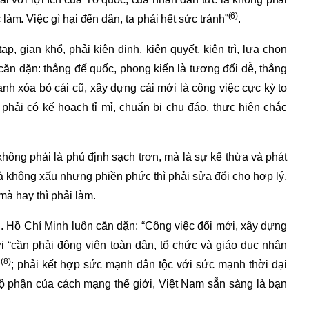
(6)
c làm. Việc gì hại đến dân, ta phải hết sức tránh”
.
p, gian khổ, phải kiên định, kiên quyết, kiên trì, lựa chọn
ăn dặn: thắng đế quốc, phong kiến là tương đối dễ, thắng
anh xóa bỏ cái cũ, xây dựng cái mới là công việc cực kỳ to
phải có kế hoạch tỉ mỉ, chuẩn bị chu đáo, thực hiện chắc
không phải là phủ định sạch trơn, mà là sự kế thừa và phát
ũ mà không xấu nhưng phiền phức thì phải sửa đổi cho hợp lý,
 mà hay thì phải làm.
. Hồ Chí Minh luôn căn dặn: “Công việc đổi mới, xây dựng
ợi “cần phải động viên toàn dân, tổ chức và giáo dục nhân
(
8
)
n
; phải kết hợp sức mạnh dân tộc với sức mạnh thời đại
bộ phận của cách mạng thế giới, Việt Nam sẵn sàng là bạn