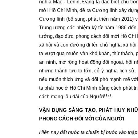
nghĩa Mác - Lênin, Đảng ta đặc biệt chú trọ
mới Hồ Chí Minh, đề ra Cương lĩnh xây dựng
Cương lĩnh (bổ sung, phát triển năm 2011) 
Trung ương các nhiệm kỳ từ năm 1986 đến 
tưởng, đạo đức, phong cách đổi mới Hồ Chí 
xã hội và con đường đi lên chủ nghĩa xã hội
ta vượt qua muôn vàn khó khăn, thử thách, p
an ninh, mở rộng hoạt động đối ngoại, hội n
những thành tựu to lớn, có ý nghĩa lịch s
nếu muốn thích ứng và đối phó mạnh mẽ với
ta phải học ở Hồ Chí Minh bằng cách phát tr
(12)
cách mạng lâu dài của Người
.
VẬN DỤNG SÁNG TẠO, PHÁT HUY NHỮ
PHONG CÁCH ĐỔI MỚI CỦA NGƯỜI
Hiện nay đất nước ta chuẩn bị bước vào thập 