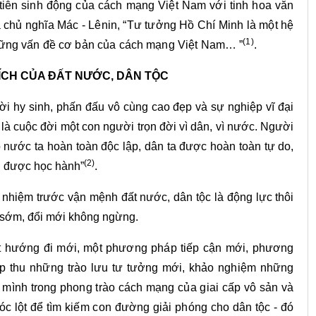
c tiễn sinh động của cách mạng Việt Nam với tinh hoa văn
t là chủ nghĩa Mác - Lênin, “Tư tưởng Hồ Chí Minh là một hệ
(1)
hững vấn đề cơ bản của cách mạng Việt Nam… ”
.
I ÍCH CỦA ĐẤT NƯỚC, DÂN TỘC
đời hy sinh, phấn đấu vô cùng cao đẹp và sự nghiệp vĩ đại
à cuộc đời một con người trọn đời vì dân, vì nước. Người
 nước ta hoàn toàn độc lập, dân ta được hoàn toàn tự do,
(2)
g được học hành”
.
 nhiệm trước vận mệnh đất nước, dân tộc là động lực thôi
t sớm, đổi mới không ngừng.
ột hướng đi mới, một phương pháp tiếp cận mới, phương
ếp thu những trào lưu tư tưởng mới, khảo nghiệm những
m mình trong phong trào cách mạng của giai cấp vô sản và
óc lột để tìm kiếm con đường giải phóng cho dân tộc - đó