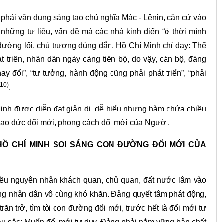
 phải vận dụng sáng tạo chủ nghĩa Mác - Lênin, căn cứ vào
 những tư liệu, vấn đề mà các nhà kinh điển “ở thời mình
đường lối, chủ trương đúng đắn. Hồ Chí Minh chỉ dạy: Thế
t triển, nhân dân ngày càng tiến bộ, do vậy, cán bộ, đảng
ay đổi”, “tư tưởng, hành động cũng phải phát triển”, “phải
(10)
.
inh được diễn đạt giản dị, dễ hiểu nhưng hàm chứa chiều
y đạo đức đổi mới, phong cách đổi mới của Người.
Ồ CHÍ MINH SOI SÁNG CON ĐƯỜNG ĐỔI MỚI CỦA
iều nguyên nhân khách quan, chủ quan, đất nước lâm vào
ống nhân dân vô cùng khó khăn. Đảng quyết tâm phát động,
răn trở, tìm tòi con đường đổi mới, trước hết là đổi mới tư
sâu sắc: Muốn đổi mới tư duy, Đảng phải nắm vững bản chất