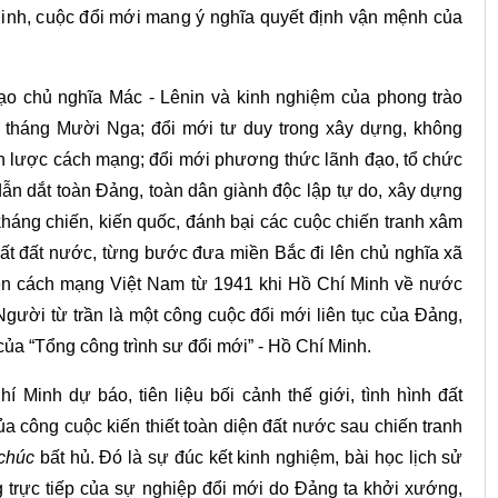
 Minh, cuộc đổi mới mang ý nghĩa quyết định vận mệnh của
ạo chủ nghĩa Mác - Lênin và kinh nghiệm của phong trào
g tháng Mười Nga; đổi mới tư duy trong xây dựng, không
h lược cách mạng; đổi mới phương thức lãnh đạo, tổ chức
ẫn dắt toàn Đảng, toàn dân giành độc lập tự do, xây dựng
áng chiến, kiến quốc, đánh bại các cuộc chiến tranh xâm
hất đất nước, từng bước đưa miền Bắc đi lên chủ nghĩa xã
tiễn cách mạng Việt Nam từ 1941 khi Hồ Chí Minh về nước
gười từ trần là một công cuộc đổi mới liên tục của Đảng,
ủa “Tổng công trình sư đổi mới” - Hồ Chí Minh.
í Minh dự báo, tiên liệu bối cảnh thế giới, tình hình đất
 công cuộc kiến thiết toàn diện đất nước sau chiến tranh
chúc
bất hủ. Đó là sự đúc kết kinh nghiệm, bài học lịch sử
g trực tiếp của sự nghiệp đổi mới do Đảng ta khởi xướng,