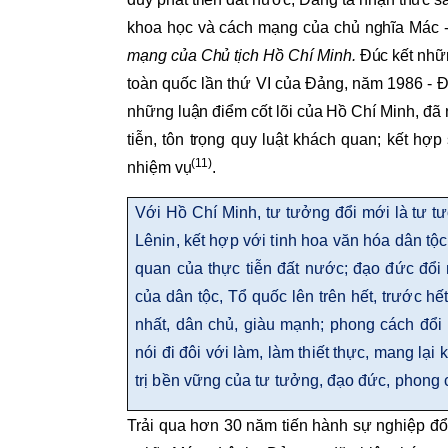
khoa học và cách mạng của chủ nghĩa Mác -
mạng của Chủ tịch Hồ Chí Minh.
Đúc kết nhữn
toàn quốc lần thứ VI của Đảng, năm 1986 - Đ
những luận điểm cốt lõi của Hồ Chí Minh, đã 
tiễn, tôn trọng quy luật khách quan; kết h
(11)
nhiệm vụ
.
Với Hồ Chí Minh, tư tưởng đổi mới là tư t
Lênin, kết hợp với tinh hoa văn hóa dân tộ
quan của thực tiễn đất nước; đạo đức đổi 
của dân tộc, Tổ quốc lên trên hết, trước h
nhất, dân chủ, giàu mạnh; phong cách đổi m
nói đi đôi với làm, làm thiết thực, mang lạ
trị bền vững của tư tưởng, đạo đức, phong
Trải qua hơn 30 năm tiến hành sự nghiệp đổi