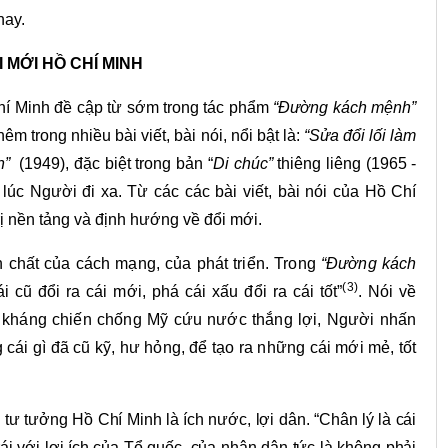
nay.
 MỚI HỒ CHÍ MINH
hí Minh đề cập từ sớm trong tác phẩm
“Đường kách mệnh”
m trong nhiều bài viết, bài nói, nổi bật là:
“Sửa đổi lối làm
n”
(1949), đặc biệt trong bản “
Di chúc”
thiêng liêng (1965 -
lúc Người đi xa. Từ các các bài viết, bài nói của Hồ Chí
rị nền tảng và định hướng về đổi mới.
n chất của cách mạng, của phát triển. Trong
“Đường kách
(
3
)
cũ đổi ra cái mới, phá cái xấu đổi ra cái tốt”
. Nói về
ộc kháng chiến chống Mỹ cứu nước thắng lợi, Người nhấn
cái gì đã cũ kỹ, hư hỏng, để tạo ra những cái mới mẻ, tốt
ng tư tưởng Hồ Chí Minh là ích nước, lợi dân. “Chân lý là cái
rái với lợi ích của Tổ quốc, của nhân dân tức là không phải