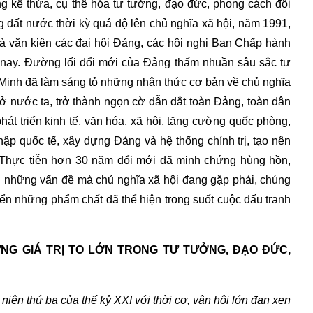
ng kế thừa, cụ thể hóa tư tưởng, đạo đức, phong cách đổi
 đất nước thời kỳ quá độ lên chủ nghĩa xã hội, năm 1991,
và văn kiện các đại hội Đảng, các hội nghị Ban Chấp hành
nay. Đường lối đổi mới của Đảng thấm nhuần sâu sắc tư
Minh đã làm sáng tỏ những nhận thức cơ bản về chủ nghĩa
 ở nước ta, trở thành ngọn cờ dẫn dắt toàn Đảng, toàn dân
hát triển kinh tế, văn hóa, xã hội, tăng cường quốc phòng,
hập quốc tế, xây dựng Đảng và hệ thống chính trị, tạo nên
ử. Thực tiễn hơn 30 năm đổi mới đã minh chứng hùng hồn,
 những vấn đề mà chủ nghĩa xã hội đang gặp phải, chúng
iển những phẩm chất đã thể hiện trong suốt cuộc đấu tranh
NG GIÁ TRỊ TO LỚN TRONG TƯ TƯỞNG, ĐẠO ĐỨC,
niên thứ ba của thế kỷ XXI với thời cơ, vận hội lớn đan xen