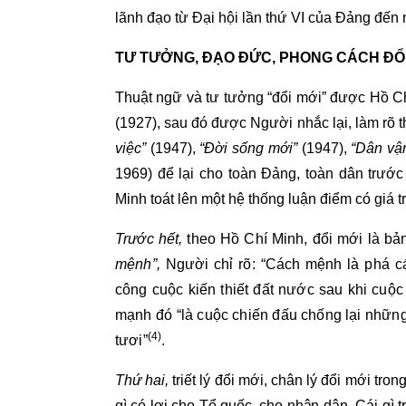
lãnh đạo từ Đại hội lần thứ VI của Đảng đến 
TƯ TƯỞNG, ĐẠO ĐỨC, PHONG CÁCH ĐỔI
Thuật ngữ và tư tưởng “đổi mới” được Hồ C
(1927), sau đó được Người nhắc lại, làm rõ thê
việc”
(1947),
“Đời sống mới”
(1947),
“Dân vậ
1969) để lại cho toàn Đảng, toàn dân trước 
Minh toát lên một hệ thống luận điểm có giá t
Trước hết,
theo Hồ Chí Minh, đổi mới là bả
mệnh”,
Người chỉ rõ: “Cách mệnh là phá cái 
công cuộc kiến thiết đất nước sau khi cu
mạnh đó “là cuộc chiến đấu chống lại những 
(4)
tươi”
.
Thứ hai,
triết lý đổi mới, chân lý đổi mới tro
gì có lợi cho Tổ quốc, cho nhân dân. Cái gì t