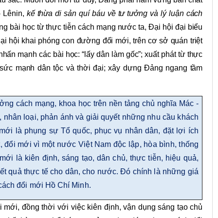
 Lênin,
kế thừa di sản quí báu về tư tưởng và lý luận cách
g bài học từ thực tiễn cách mạng nước ta, Đại hội đại biểu
ại hội khai phóng con đường đổi mới, trên cơ sở quán triệt
nhấn mạnh các bài học: “lấy dân làm gốc”; xuất phát từ thực
ợp sức mạnh dân tộc và thời đại; xây dựng Đảng ngang tầm
ưởng cách mạng, khoa học trên nền tảng chủ nghĩa Mác -
c, nhân loại, phản ánh và giải quyết những nhu cầu khách
mới là phụng sự Tổ quốc, phục vụ nhân dân, đặt lợi ích
ết, đổi mới vì một nước Việt Nam độc lập, hòa bình, thống
ới là kiên định, sáng tạo, dân chủ, thực tiễn, hiệu quả,
i kết quả thực tế cho dân, cho nước. Đó chính là những giá
 cách đổi mới Hồ Chí Minh.
 mới, đồng thời với việc kiên định, vận dụng sáng tạo chủ