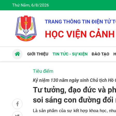
Thứ Năm, 6/8/2026
GIỚI THIỆU
TIN TỨC - SỰ KIỆN
ĐÀO TẠO
H
Tiêu điểm
Kỷ niệm 130 năm ngày sinh Chủ tịch Hồ 
Tư tưởng, đạo đức và p
soi sáng con đường đổi
L
à sản phẩm của sự kết hợp khoa học, nhu