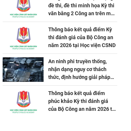
đề thi, đề thi minh họa Kỳ thi
văn bằng 2 Công an trên máy
tính
Thông báo kết quả điểm Kỳ
thi đánh giá của Bộ Công an
năm 2026 tại Học viện CSND
An ninh phi truyền thống,
nhận dạng nguy cơ thách
thức, định hướng giải pháp
đảm bảo an ninh quốc gia
trong tình hình hiện nay
Thông báo kết quả điểm
phúc khảo Kỳ thi đánh giá
của Bộ Công an năm 2026 tại
Học viện CSND