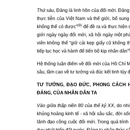
Thứ sáu,
Đảng là linh hồn của đổi mới. Đảng
thực tiễn của Việt Nam và thế giới, bổ sung
(
9
)
không thể có được”
để đề ra và thực hiện 
giới ngày ngày đổi mới, xã hội ngày một phá
viên không thể “giữ cái kẹp giấy cũ không th
tiếp tục học và hành để tiến bộ kịp nhân dân”
Hệ thống luận điểm về đổi mới của Hồ Chí M
sâu, tầm cao về tư tưởng và đúc kết tinh tú
TƯ TƯỞNG, ĐẠO ĐỨC, PHONG CÁCH H
ĐẢNG, CỦA NHÂN DÂN TA
Vào giữa thập niên 80 của thế kỷ XX
, do nh
khủng hoảng kinh tế - xã hội sâu sắc, đời s
lãnh đạo công cuộc đổi mới. Trong quá trình t
duy phát triển đất nước, Đảng ta nhận thức 