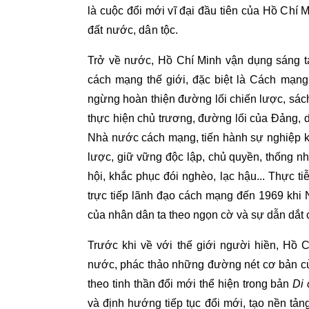
là cuộc đổi mới vĩ đại đầu tiên của Hồ Chí
đất nước, dân tộc.
Trở về nước, Hồ Chí Minh vận dụng sáng t
cách mạng thế giới, đặc biệt là Cách mạn
ngừng hoàn thiện đường lối chiến lược, sác
thực hiện chủ trương, đường lối của Đảng, d
Nhà nước cách mạng, tiến hành sự nghiệp kh
lược, giữ vững độc lập, chủ quyền, thống n
hội, khắc phục đói nghèo, lạc hậu... Thực 
trực tiếp lãnh đạo cách mạng đến 1969 khi N
của nhân dân ta theo ngọn cờ và sự dẫn dắt c
Trước khi về với thế giới người hiền, Hồ Ch
nước, phác thảo những đường nét cơ bản của
theo tinh thần đổi mới thể hiện trong bản
Di 
và định hướng tiếp tục đổi mới, tạo nền tản