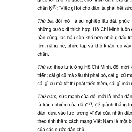
(
5
)
chân lý
; “Việc gì lợi cho dân, ta phải hết sứ
Thứ ba,
đổi mới là sự nghiệp lâu dài, phức tạ
những bước đi thích hợp. Hồ Chí Minh luôn c
bần cùng, lạc hậu còn khó hơn nhiều; đấu tr
lớn, nặng nề, phức tạp và khó khăn, do vậy 
chắn.
Thứ tư,
theo tư tưởng Hồ Chí Minh,
đổi mới 
triển; cái gì cũ mà xấu thì phải bỏ, cái gì c
cái gì cũ mà tốt thì phát triển thêm, cái gì mới
Thứ năm,
sức mạnh của đổi mới là nhân dân
(
7
)
là trách nhiệm của dân”
; để giành thắng l
dân, dựa vào lực lượng vĩ đại của nhân dâ
theo tinh thần: cách mạng Việt Nam là một 
của các nước dân chủ.