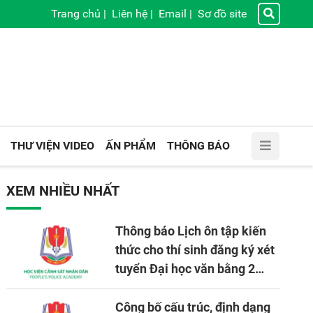
Trang chủ
|
Liên hệ
|
Email
|
Sơ đồ site
THƯ VIỆN VIDEO
ẤN PHẨM
THÔNG BÁO
XEM NHIỀU NHẤT
Thông báo Lịch ôn tập kiến
thức cho thí sinh đăng ký xét
tuyển Đại học văn bằng 2
tuyển mới, mở tại Học viện
CSND năm học 2026 - 2027
Công bố cấu trúc, định dạng