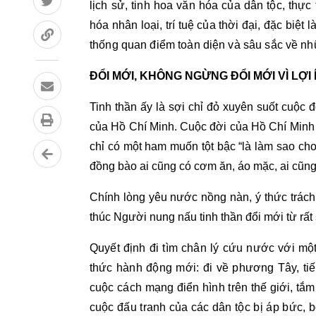
lịch sử, tinh hoa văn hóa của dân tộc, thự
hóa nhân loại, trí tuệ của thời đại, đặc biệ
thống quan điểm toàn diện và sâu sắc về n
ĐỔI MỚI, KHÔNG NGỪNG ĐỔI MỚI VÌ LỢ
Tinh thần ấy là sợi chỉ đỏ xuyên suốt cuộc 
của Hồ Chí Minh. Cuộc đời của Hồ Chí Minh l
chỉ có một ham muốn tột bậc “là làm sao cho
đồng bào ai cũng có cơm ăn, áo mặc, ai cũn
Chính lòng yêu nước nồng nàn, ý thức trách
thúc Người nung nấu tinh thần đổi mới từ rấ
Quyết định đi tìm chân lý cứu nước với m
thức hành động mới: đi về phương Tây, ti
cuộc cách mạng điển hình trên thế giới, tắ
cuộc đấu tranh của các dân tộc bị áp bức, b