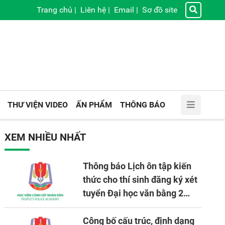
Trang chủ
|
Liên hệ
|
Email
|
Sơ đồ site
THƯ VIỆN VIDEO
ẤN PHẨM
THÔNG BÁO
XEM NHIỀU NHẤT
Thông báo Lịch ôn tập kiến
thức cho thí sinh đăng ký xét
tuyển Đại học văn bằng 2
tuyển mới, mở tại Học viện
CSND năm học 2026 - 2027
Công bố cấu trúc, định dạng