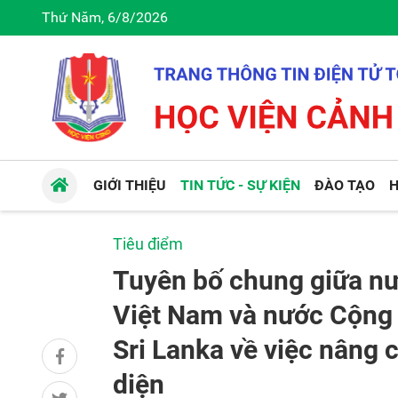
Thứ Năm, 6/8/2026
GIỚI THIỆU
TIN TỨC - SỰ KIỆN
ĐÀO TẠO
H
Tiêu điểm
Tuyên bố chung giữa nư
Việt Nam và nước Cộng 
Sri Lanka về việc nâng 
diện