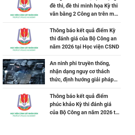
đề thi, đề thi minh họa Kỳ thi
văn bằng 2 Công an trên máy
tính
Thông báo kết quả điểm Kỳ
thi đánh giá của Bộ Công an
năm 2026 tại Học viện CSND
An ninh phi truyền thống,
nhận dạng nguy cơ thách
thức, định hướng giải pháp
đảm bảo an ninh quốc gia
trong tình hình hiện nay
Thông báo kết quả điểm
phúc khảo Kỳ thi đánh giá
của Bộ Công an năm 2026 tại
Học viện CSND