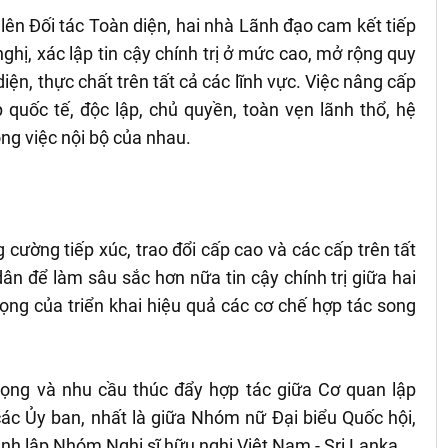
ên Đối tác Toàn diện, hai nhà Lãnh đạo cam kết tiếp
hị, xác lập tin cậy chính trị ở mức cao, mở rộng quy
n, thực chất trên tất cả các lĩnh vực. Việc nâng cấp
 quốc tế, độc lập, chủ quyền, toàn vẹn lãnh thổ, hệ
ông việc nội bộ của nhau.
g cường tiếp xúc, trao đổi cấp cao và các cấp trên tất
ân để làm sâu sắc hơn nữa tin cậy chính trị giữa hai
ng của triển khai hiệu quả các cơ chế hợp tác song
trọng và nhu cầu thúc đẩy hợp tác giữa Cơ quan lập
các Ủy ban, nhất là giữa Nhóm nữ Đại biểu Quốc hội,
ành lập Nhóm Nghị sĩ hữu nghị Việt Nam - Sri Lanka.