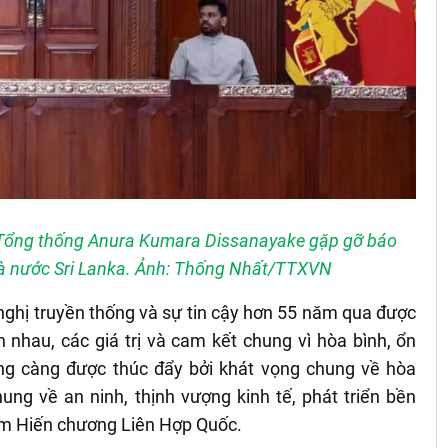
à Tổng thống Anura Kumara Dissanayake gặp gỡ báo
à nước Sri Lanka. Ảnh: Thống Nhất/TTXVN
nghị truyền thống và sự tin cậy hơn 55 năm qua được
 nhau, các giá trị và cam kết chung vì hòa bình, ổn
ng càng được thúc đẩy bởi khát vọng chung về hòa
hung về an ninh, thịnh vượng kinh tế, phát triển bền
gồm Hiến chương Liên Hợp Quốc.