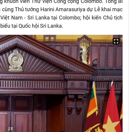
ong khuôn viên Thư viện Công cộng Colombo. Tổng Bí
và cùng Thủ tướng Harini Amarasuriya dự Lễ khai mạc
Việt Nam - Sri Lanka tại Colombo; hội kiến Chủ tịch
iểu tại Quốc hội Sri Lanka.