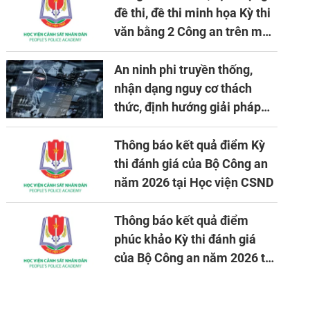
đề thi, đề thi minh họa Kỳ thi
văn bằng 2 Công an trên máy
tính
An ninh phi truyền thống,
nhận dạng nguy cơ thách
thức, định hướng giải pháp
đảm bảo an ninh quốc gia
trong tình hình hiện nay
Thông báo kết quả điểm Kỳ
thi đánh giá của Bộ Công an
năm 2026 tại Học viện CSND
Thông báo kết quả điểm
phúc khảo Kỳ thi đánh giá
của Bộ Công an năm 2026 tại
Học viện CSND