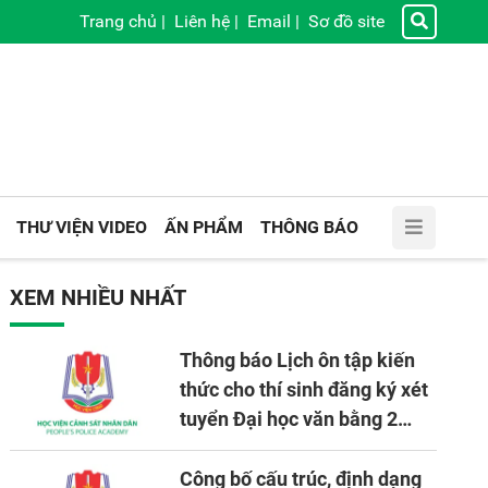
Trang chủ
|
Liên hệ
|
Email
|
Sơ đồ site
THƯ VIỆN VIDEO
ẤN PHẨM
THÔNG BÁO
XEM NHIỀU NHẤT
Thông báo Lịch ôn tập kiến
thức cho thí sinh đăng ký xét
tuyển Đại học văn bằng 2
tuyển mới, mở tại Học viện
CSND năm học 2026 - 2027
Công bố cấu trúc, định dạng