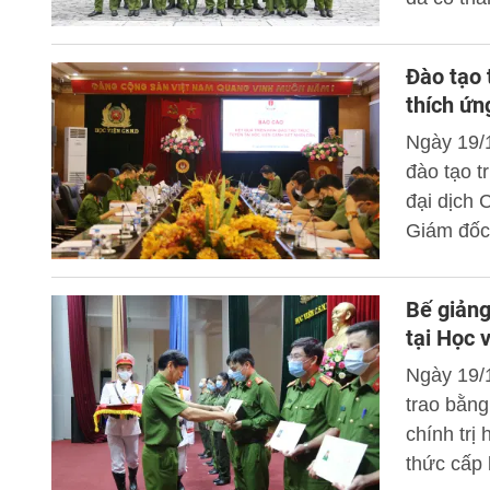
nhiều cá 
Đào tạo 
thích ứn
Ngày 19/
đào tạo t
đại dịch
Giám đốc 
Bế giảng
tại Học 
Ngày 19/1
trao bằng
chính trị
thức cấp 