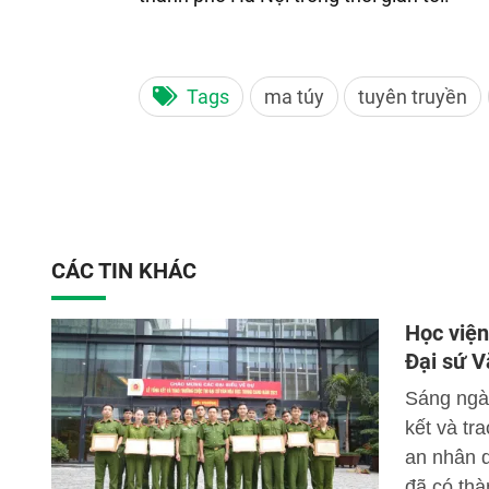
Tags
ma túy
tuyên truyền
CÁC TIN KHÁC
Học viện
Đại sứ V
Sáng ngày
kết và tr
an nhân 
đã có thà