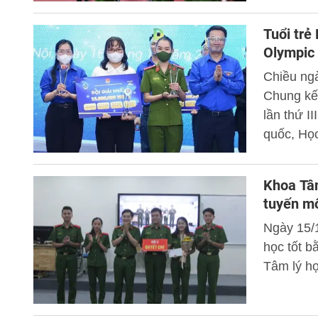
viện CSN
Tuổi trẻ
Olympic 
Chiều ngà
Chung kết
lần thứ I
quốc, Họ
Chung kết
Khoa Tâm
tuyến mô
Ngày 15/1
học tốt b
Tâm lý h