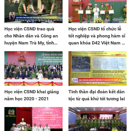
Học viện CSND trao quà
Học viện CSND tổ chức lễ
cho Nhân dân và Công an
tốt nghiệp và phong hàm sĩ
huyện Nam Trà My, tỉnh
quan khóa D42 Việt Nam và
Quảng Nam
D29 Lào
Học viện CSND khai giảng
Tinh thần đại đoàn kết dân
năm học 2020 - 2021
tộc từ quá khứ tới tương lai