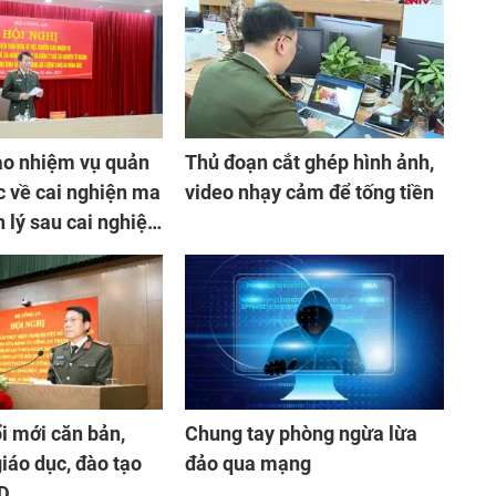
ao nhiệm vụ quản
Thủ đoạn cắt ghép hình ảnh,
c về cai nghiện ma
video nhạy cảm để tống tiền
n lý sau cai nghiện
ổi mới căn bản,
Chung tay phòng ngừa lừa
giáo dục, đào tạo
đảo qua mạng
D