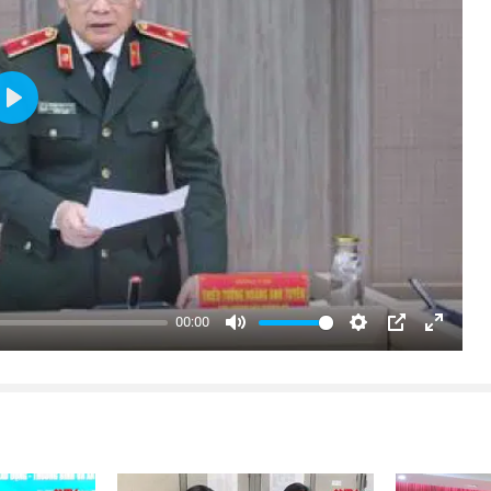
Play
00:00
Mute
Settings
PIP
Enter
fullsc