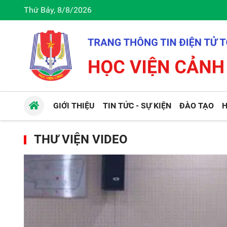
Thứ Bảy, 8/8/2026
GIỚI THIỆU
TIN TỨC - SỰ KIỆN
ĐÀO TẠO
H
THƯ VIỆN VIDEO