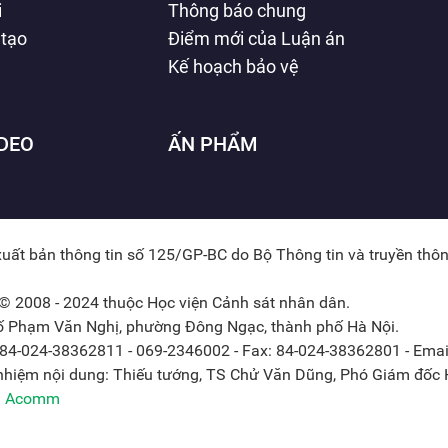
i
Thông báo chung
 tạo
Điểm mới của Luận án
Kế hoạch bảo vệ
IDEO
ẤN PHẨM
xuất bản thông tin số 125/GP-BC do Bộ Thông tin và truyền thô
© 2008 - 2024 thuộc Học viện Cảnh sát nhân dân.
hố Phạm Văn Nghị, phường Đông Ngạc, thành phố Hà Nội.
: 84-024-38362811 - 069-2346002 - Fax: 84-024-38362801 - Emai
 nhiệm nội dung: Thiếu tướng, TS Chử Văn Dũng, Phó Giám đốc H
ởi Acomm