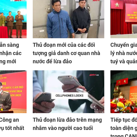
ẵn sàng
Thủ đoạn mới của các đối
Chuyển gi
 nhận các
tượng giả danh cơ quan nhà
lý nhà nướ
ăng mới
nước để lừa đảo
tuý và quả
ma tuý
 Công an
Thủ đoạn lừa đảo trên mạng
Tiếp tục đ
ụ tốt nhất
nhắm vào người cao tuổi
toàn diện 
trong CAN