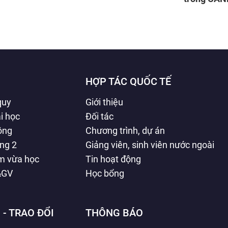
HỢP TÁC QUỐC TẾ
quy
Giới thiệu
i học
Đối tác
hông
Chương trình, dự án
ằng 2
Giảng viên, sinh viên nước ngoài
àm vừa học
Tin hoạt động
&GV
Học bổng
 - TRAO ĐỔI
THÔNG BÁO