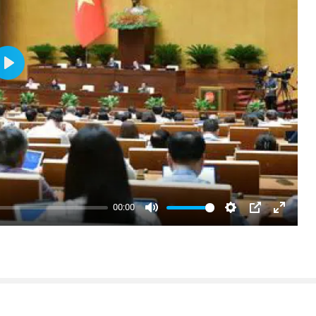
Play
00:00
Mute
Settings
PIP
Enter
fullsc