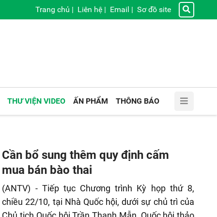
Trang chủ
|
Liên hệ
|
Email
|
Sơ đồ site
THƯ VIỆN VIDEO
ẤN PHẨM
THÔNG BÁO
Cần bổ sung thêm quy định cấm
mua bán bào thai
(ANTV) - Tiếp tục Chương trình Kỳ họp thứ 8,
chiều 22/10, tại Nhà Quốc hội, dưới sự chủ trì của
Chủ tịch Quốc hội Trần Thanh Mẫn, Quốc hội thảo