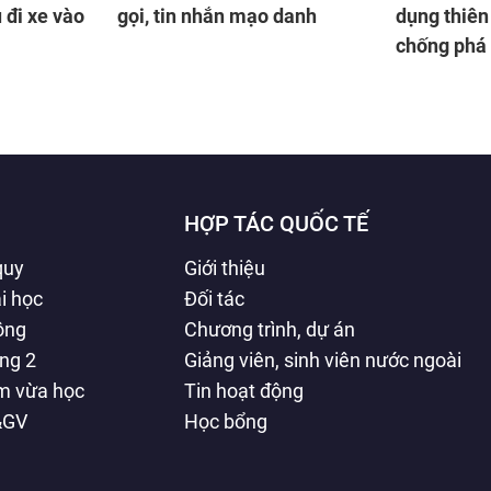
 đi xe vào
gọi, tin nhắn mạo danh
dụng thiên 
chống phá
HỢP TÁC QUỐC TẾ
quy
Giới thiệu
i học
Đối tác
hông
Chương trình, dự án
ằng 2
Giảng viên, sinh viên nước ngoài
àm vừa học
Tin hoạt động
&GV
Học bổng