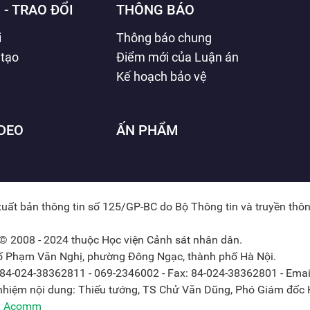
 - TRAO ĐỔI
THÔNG BÁO
i
Thông báo chung
 tạo
Điểm mới của Luận án
Kế hoạch bảo vệ
IDEO
ẤN PHẨM
xuất bản thông tin số 125/GP-BC do Bộ Thông tin và truyền thô
© 2008 - 2024 thuộc Học viện Cảnh sát nhân dân.
hố Phạm Văn Nghị, phường Đông Ngạc, thành phố Hà Nội.
: 84-024-38362811 - 069-2346002 - Fax: 84-024-38362801 - Emai
 nhiệm nội dung: Thiếu tướng, TS Chử Văn Dũng, Phó Giám đốc H
ởi Acomm