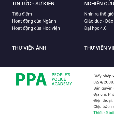
TIN TỨC - SỰ KIỆN
NGHIÊN CỨU
Tiêu điểm
Nhìn ra thế giớ
Hoạt động của Ngành
Giáo dục - Đào
Hoạt động của Học viện
Đại học 4.0
THƯ VIỆN ẢNH
THƯ VIỆN V
Giấy phép 
02/4/2008.
Bản quyền 
Địa chỉ: P
Điện thoại
Chịu trách
Thiết kế b