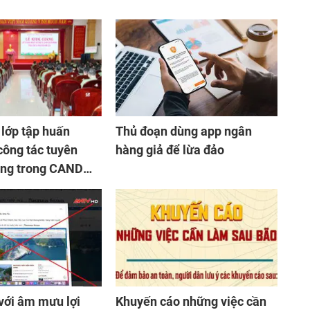
 lớp tập huấn
Thủ đoạn dùng app ngân
công tác tuyên
hàng giả để lừa đảo
ệng trong CAND
c tỉnh phía Bắc
với âm mưu lợi
Khuyến cáo những việc cần