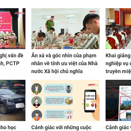
ghị vấn đề
Ân xá và góc nhìn của phạm
Khai giảng
nh, PCTP
nhân về tính ưu việt của Nhà
nghiệp vụ 
nước Xã hội chủ nghĩa
truyền mi
khu vực cá
cho học
Cảnh giác với những cuộc
Cảnh giác 