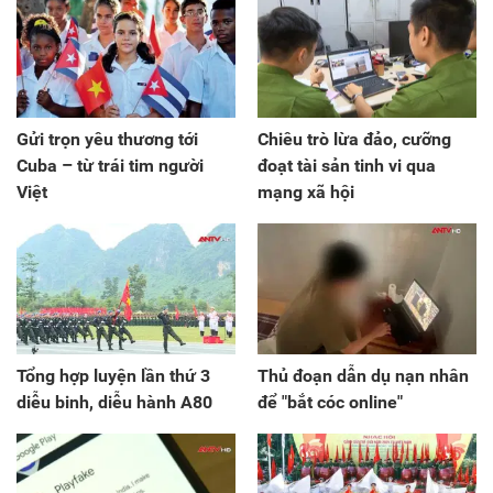
Gửi trọn yêu thương tới
Chiêu trò lừa đảo, cưỡng
Cuba – từ trái tim người
đoạt tài sản tinh vi qua
Việt
mạng xã hội
Tổng hợp luyện lần thứ 3
Thủ đoạn dẫn dụ nạn nhân
diễu binh, diễu hành A80
để "bắt cóc online"