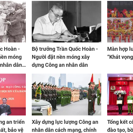
c Hoàn -
Bộ trưởng Trần Quốc Hoàn -
Màn hợp lu
 nền móng
Người đặt nền móng xây
“Khát vọng
 nhân dân
dựng Công an nhân dân
àn thành
m vụ
ng an triển
Xây dựng lực lượng Công an
Tổng kết c
ất, bảo vệ
nhân dân cách mạng, chính
đào tạo, b