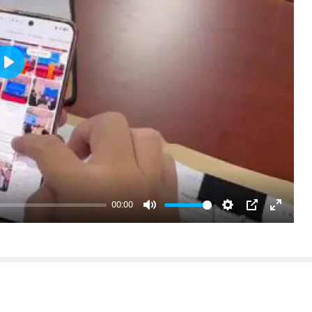
Play
00:00
Mute
Settings
PIP
Enter
fullsc