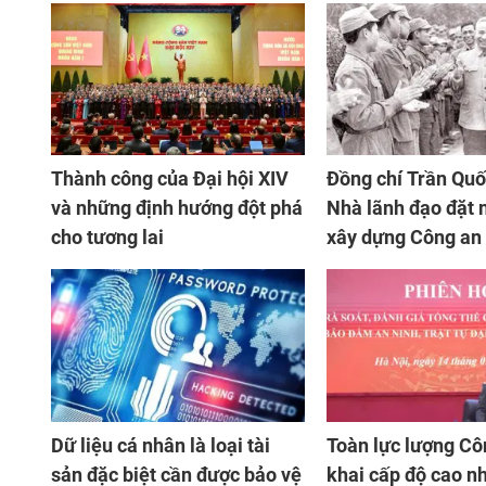
Thành công của Đại hội XIV
Đồng chí Trần Quố
và những định hướng đột phá
Nhà lãnh đạo đặt
cho tương lai
xây dựng Công an
Việt Nam luôn ho
xuất sắc mọi nhiệ
Dữ liệu cá nhân là loại tài
Toàn lực lượng Cô
sản đặc biệt cần được bảo vệ
khai cấp độ cao nh