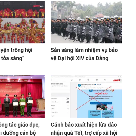
yện trống hội
Sẵn sàng làm nhiệm vụ bảo
 tỏa sáng”
vệ Đại hội XIV của Đảng
ông tác giáo dục,
Cảnh báo xuất hiện lừa đảo
ồi dưỡng cán bộ
nhận quà Tết, trợ cấp xã hội