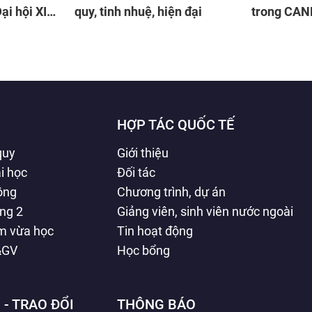
Đại hội XIV
quy, tinh nhuệ, hiện đại
trong CAN
HỢP TÁC QUỐC TẾ
quy
Giới thiệu
i học
Đối tác
hông
Chương trình, dự án
ằng 2
Giảng viên, sinh viên nước ngoài
àm vừa học
Tin hoạt động
&GV
Học bổng
 - TRAO ĐỔI
THÔNG BÁO