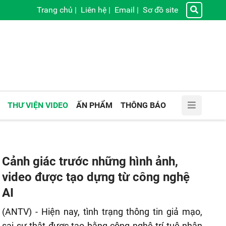
Trang chủ
|
Liên hệ
|
Email
|
Sơ đồ site
THƯ VIỆN VIDEO
ẤN PHẨM
THÔNG BÁO
Cảnh giác trước những hình ảnh,
video được tạo dựng từ công nghệ
AI
(ANTV) - Hiện nay, tình trạng thông tin giả mạo,
sai sự thật được tạo bằng công nghệ trí tuệ nhân