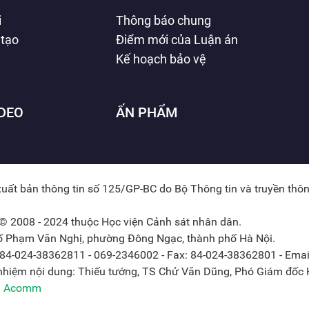
i
Thông báo chung
 tạo
Điểm mới của Luận án
Kế hoạch bảo vệ
IDEO
ẤN PHẨM
xuất bản thông tin số 125/GP-BC do Bộ Thông tin và truyền thô
© 2008 - 2024 thuộc Học viện Cảnh sát nhân dân.
hố Phạm Văn Nghị, phường Đông Ngạc, thành phố Hà Nội.
: 84-024-38362811 - 069-2346002 - Fax: 84-024-38362801 - Emai
 nhiệm nội dung: Thiếu tướng, TS Chử Văn Dũng, Phó Giám đốc H
ởi Acomm