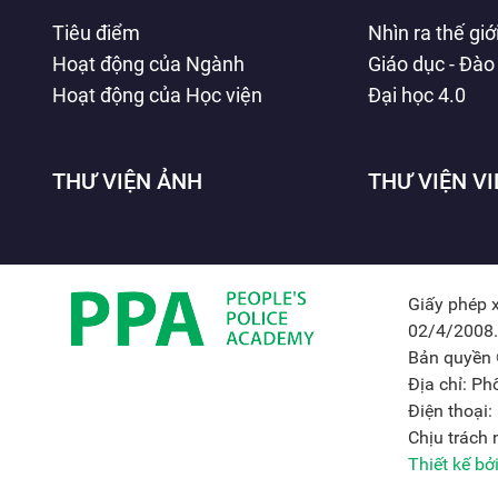
Tiêu điểm
Nhìn ra thế giớ
Hoạt động của Ngành
Giáo dục - Đào
Hoạt động của Học viện
Đại học 4.0
THƯ VIỆN ẢNH
THƯ VIỆN V
Giấy phép 
02/4/2008.
Bản quyền 
Địa chỉ: P
Điện thoại
Chịu trách
Thiết kế b