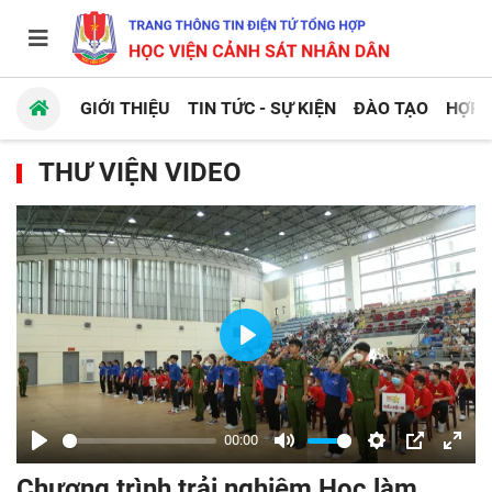
GIỚI THIỆU
TIN TỨC - SỰ KIỆN
ĐÀO TẠO
HỢP 
THƯ VIỆN VIDEO
Play
00:00
Play
Mute
Settings
PIP
Enter
Chương trình trải nghiệm Học làm