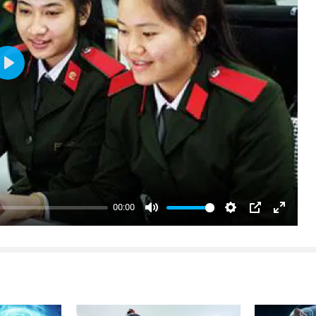
Play
00:00
Mute
Settings
PIP
Enter
fullsc