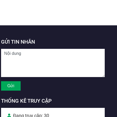
GỬI TIN NHẮN
THỐNG KÊ TRUY CẬP
Đang truy cập: 30