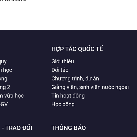
t nước
HỢP TÁC QUỐC TẾ
quy
Giới thiệu
i học
Đối tác
hông
Chương trình, dự án
ằng 2
Giảng viên, sinh viên nước ngoài
àm vừa học
Tin hoạt động
&GV
Học bổng
 - TRAO ĐỔI
THÔNG BÁO