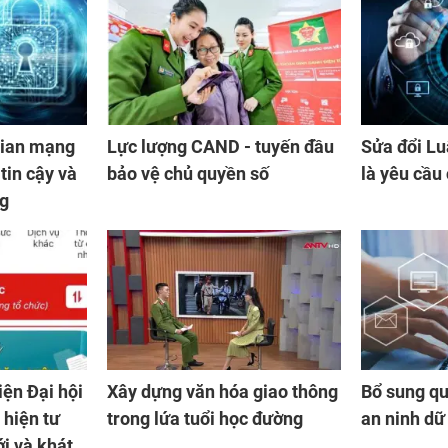
gian mạng
Lực lượng CAND - tuyến đầu
Sửa đổi Lu
tin cậy và
bảo vệ chủ quyền số
là yêu cầu 
ng
iện Đại hội
Xây dựng văn hóa giao thông
Bổ sung qu
 hiện tư
trong lứa tuổi học đường
an ninh dữ 
ới và khát