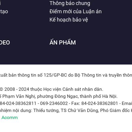
i
Thông báo chung
 tạo
Điểm mới của Luận án
Kế hoạch bảo vệ
IDEO
ẤN PHẨM
xuất bản thông tin số 125/GP-BC do Bộ Thông tin và truyền thô
© 2008 - 2024 thuộc Học viện Cảnh sát nhân dân.
hố Phạm Văn Nghị, phường Đông Ngạc, thành phố Hà Nội.
: 84-024-38362811 - 069-2346002 - Fax: 84-024-38362801 - Emai
 nhiệm nội dung: Thiếu tướng, TS Chử Văn Dũng, Phó Giám đốc H
ởi Acomm