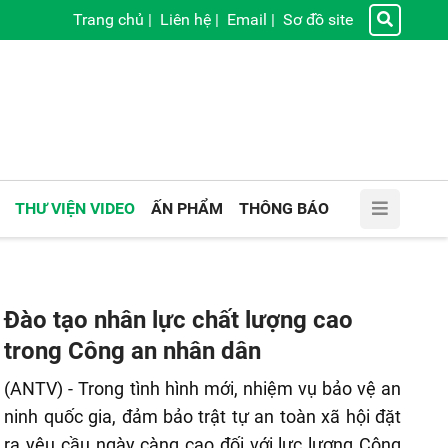
Trang chủ
|
Liên hệ
|
Email
|
Sơ đồ site
THƯ VIỆN VIDEO
ẤN PHẨM
THÔNG BÁO
Đào tạo nhân lực chất lượng cao
trong Công an nhân dân
(ANTV) - Trong tình hình mới, nhiệm vụ bảo vệ an
ninh quốc gia, đảm bảo trật tự an toàn xã hội đặt
ra yêu cầu ngày càng cao đối với lực lượng Công