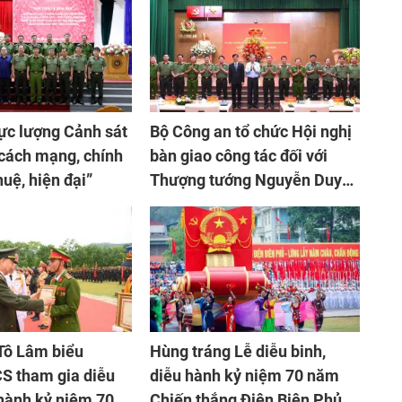
ực lượng Cảnh sát
Bộ Công an tổ chức Hội nghị
cách mạng, chính
bàn giao công tác đối với
huệ, hiện đại”
Thượng tướng Nguyễn Duy
Ngọc
Tô Lâm biểu
Hùng tráng Lễ diễu binh,
S tham gia diễu
diễu hành kỷ niệm 70 năm
 hành kỷ niệm 70
Chiến thắng Điện Biên Phủ