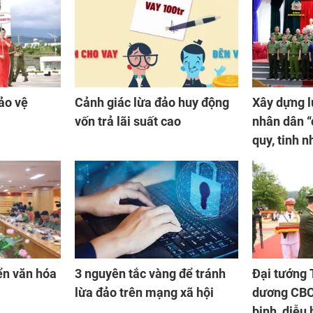
ảo vệ
Cảnh giác lừa đảo huy động
Xây dựng l
vốn trả lãi suất cao
nhân dân “
quy, tinh n
ển văn hóa
3 nguyên tắc vàng để tránh
Đại tướng 
lừa đảo trên mạng xã hội
dương CBC
binh, diễu