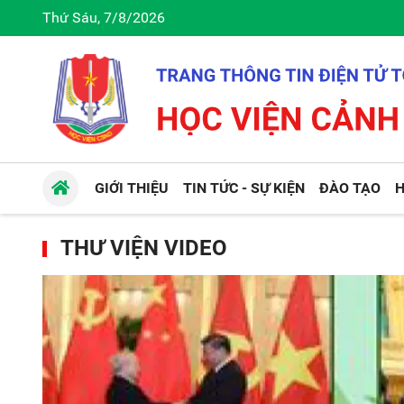
Thứ Sáu, 7/8/2026
GIỚI THIỆU
TIN TỨC - SỰ KIỆN
ĐÀO TẠO
H
THƯ VIỆN VIDEO