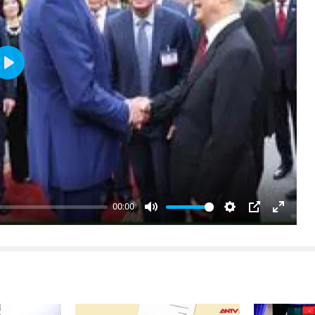
Play
00:00
Mute
Settings
PIP
Enter
fullsc