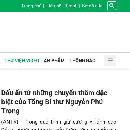
Trang chủ
|
Liên hệ
|
Email
|
Sơ đồ site
THƯ VIỆN VIDEO
ẤN PHẨM
THÔNG BÁO
Dấu ấn từ những chuyến thăm đặc
biệt của Tổng Bí thư Nguyễn Phú
Trọng
(ANTV) - Trong quá trình giữ cương vị lãnh đạo
Đảng, ngoài những chuyến thăm tới các quốc gia