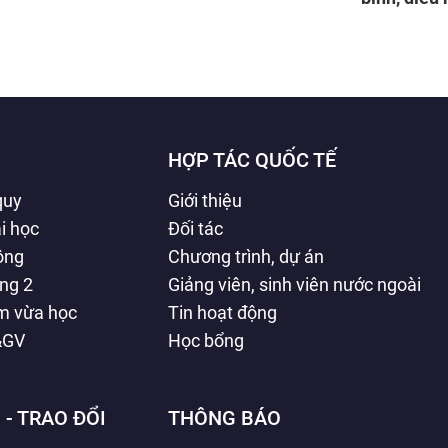
năm Chiến
Phủ
HỢP TÁC QUỐC TẾ
quy
Giới thiệu
i học
Đối tác
hông
Chương trình, dự án
ằng 2
Giảng viên, sinh viên nước ngoài
àm vừa học
Tin hoạt động
&GV
Học bổng
 - TRAO ĐỔI
THÔNG BÁO