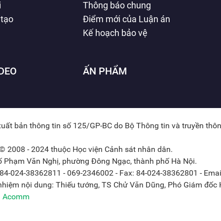
i
Thông báo chung
 tạo
Điểm mới của Luận án
Kế hoạch bảo vệ
IDEO
ẤN PHẨM
xuất bản thông tin số 125/GP-BC do Bộ Thông tin và truyền thô
© 2008 - 2024 thuộc Học viện Cảnh sát nhân dân.
hố Phạm Văn Nghị, phường Đông Ngạc, thành phố Hà Nội.
: 84-024-38362811 - 069-2346002 - Fax: 84-024-38362801 - Emai
 nhiệm nội dung: Thiếu tướng, TS Chử Văn Dũng, Phó Giám đốc H
ởi Acomm