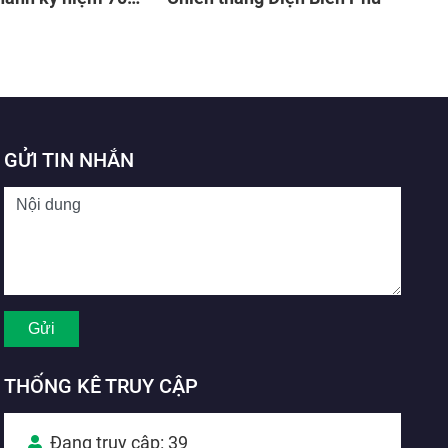
 thắng Điện Biên
GỬI TIN NHẮN
THỐNG KÊ TRUY CẬP
Đang truy cập: 39