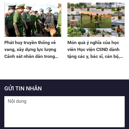
Phát huy truyền thống vẻ
Món quà ý nghĩa của học
vang, xây dựng lực lượng
viên Học viện CSND dành
Cảnh sát nhân dân trong
tặng các y, bác sĩ, cán bộ,
sạch, vững mạnh đáp ứng
chiến sĩ tham gia phòng,
yêu cầu, nhiệm vụ trong
chống dịch Covid-19
tình hình mới
GỬI TIN NHẮN