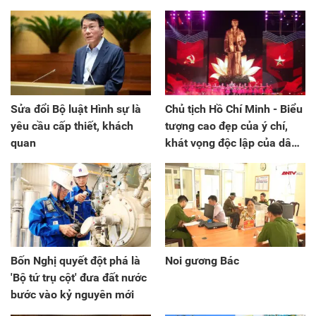
Sửa đổi Bộ luật Hình sự là
Chủ tịch Hồ Chí Minh - Biểu
yêu cầu cấp thiết, khách
tượng cao đẹp của ý chí,
quan
khát vọng độc lập của dân
tộc, tự do, hạnh phúc cho
nhân dân
Bốn Nghị quyết đột phá là
Noi gương Bác
'Bộ tứ trụ cột' đưa đất nước
bước vào kỷ nguyên mới