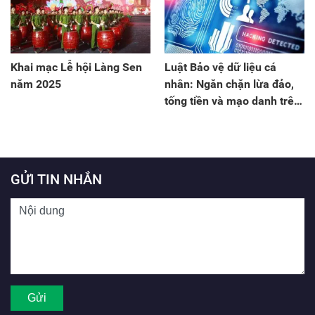
Khai mạc Lễ hội Làng Sen
Luật Bảo vệ dữ liệu cá
năm 2025
nhân: Ngăn chặn lừa đảo,
tống tiền và mạo danh trên
không gian mạng
GỬI TIN NHẮN