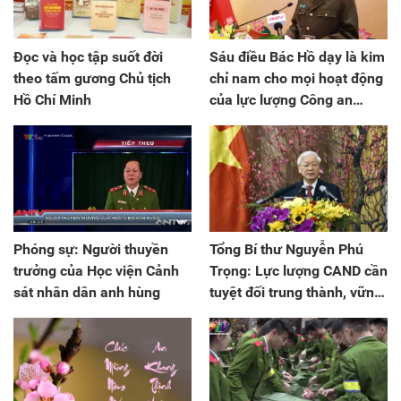
Đọc và học tập suốt đời
Sáu điều Bác Hồ dạy là kim
theo tấm gương Chủ tịch
chỉ nam cho mọi hoạt động
Hồ Chí Minh
của lực lượng Công an
nhân dân
Phóng sự: Người thuyền
Tổng Bí thư Nguyễn Phú
trưởng của Học viện Cảnh
Trọng: Lực lượng CAND cần
sát nhân dân anh hùng
tuyệt đối trung thành, vững
vàng và luôn luôn cảnh giác