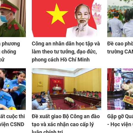
n phương
Công an nhân dân học tập và
Đề cao phò
 chống
làm theo tư tưởng, đạo đức,
trường C
cử
phong cách Hồ Chí Minh
ất cuộc thi
Đề xuất giao Bộ Công an đào
Gặp gỡ Qu
 viện CSND
tạo và xác nhận cao cấp lý
- Học viện
luận chính trị