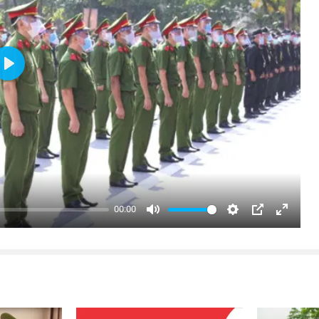
Play
00:00
Mute
Settings
PIP
Enter
fullsc