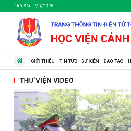
Thứ Sáu, 7/8/2026
GIỚI THIỆU
TIN TỨC - SỰ KIỆN
ĐÀO TẠO
H
THƯ VIỆN VIDEO