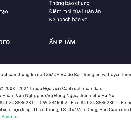
i
Thông báo chung
 tạo
Điểm mới của Luận án
Kế hoạch bảo vệ
IDEO
ẤN PHẨM
xuất bản thông tin số 125/GP-BC do Bộ Thông tin và truyền thô
© 2008 - 2024 thuộc Học viện Cảnh sát nhân dân.
hố Phạm Văn Nghị, phường Đông Ngạc, thành phố Hà Nội.
: 84-024-38362811 - 069-2346002 - Fax: 84-024-38362801 - Emai
 nhiệm nội dung: Thiếu tướng, TS Chử Văn Dũng, Phó Giám đốc H
ởi Acomm