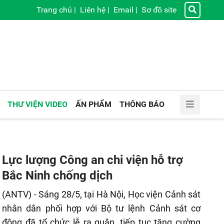
Trang chủ
|
Liên hệ
|
Email
|
Sơ đồ site
THƯ VIỆN VIDEO
ẤN PHẨM
THÔNG BÁO
Lực lượng Công an chi viện hỗ trợ
Bắc Ninh chống dịch
(ANTV) - Sáng 28/5, tại Hà Nội, Học viện Cảnh sát
nhân dân phối hợp với Bộ tư lệnh Cảnh sát cơ
động đã tổ chức lễ ra quân, tiếp tục tăng cường