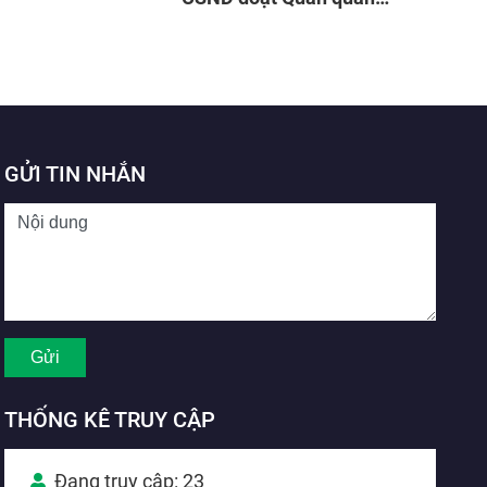
“SV2020”
GỬI TIN NHẮN
THỐNG KÊ TRUY CẬP
Đang truy cập: 23