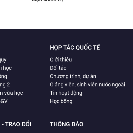
HỢP TÁC QUỐC TẾ
quy
Giới thiệu
i học
Đối tác
hông
Chương trình, dự án
ằng 2
Giảng viên, sinh viên nước ngoài
àm vừa học
Tin hoạt động
&GV
Học bổng
 - TRAO ĐỔI
THÔNG BÁO