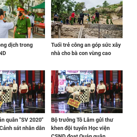
ng dịch trong
Tuổi trẻ công an góp sức xây
AND
nhà cho bà con vùng cao
án quân "SV 2020"
Bộ trưởng Tô Lâm gửi thư
 Cảnh sát nhân dân
khen đội tuyển Học viện
CSND đoạt Quán quân