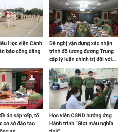
iểu Học viện Cảnh
Đề nghị vận dụng xác nhận
ân báo công dâng
trình độ tương đương Trung
cấp lý luận chính trị đối với
cán bộ Công an tham gia cấp
ủy cơ sở
đề án sắp xếp, tổ
Học viện CSND hưởng ứng
c cơ sở đào tạo
Hành trình “Giọt máu nghĩa
Công an
tình”