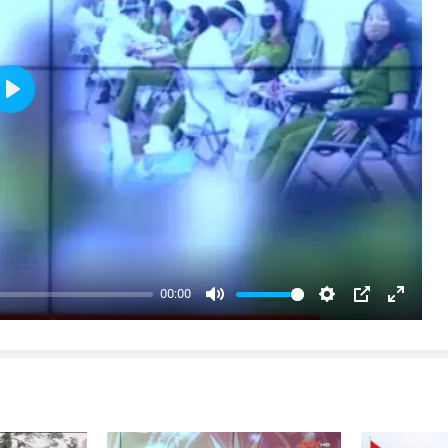
Play
00:00
Mute
Settings
PIP
Enter
fullsc