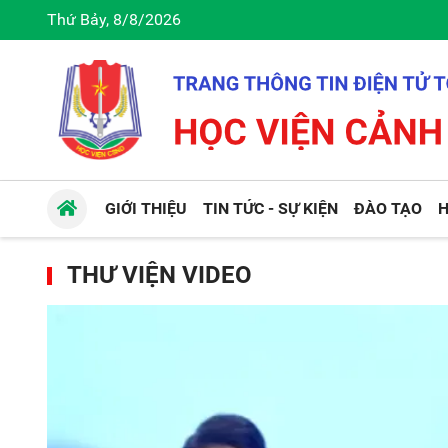
Thứ Bảy, 8/8/2026
GIỚI THIỆU
TIN TỨC - SỰ KIỆN
ĐÀO TẠO
H
THƯ VIỆN VIDEO