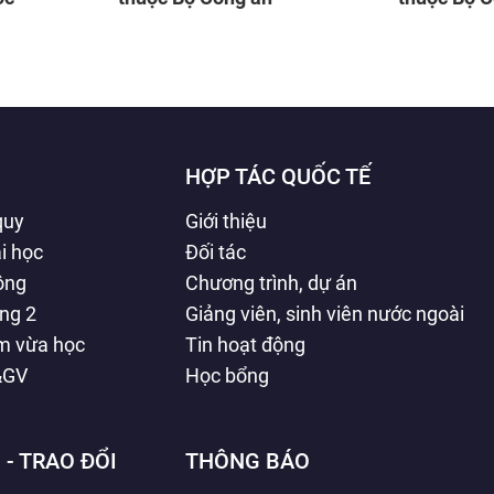
HỢP TÁC QUỐC TẾ
quy
Giới thiệu
i học
Đối tác
hông
Chương trình, dự án
ằng 2
Giảng viên, sinh viên nước ngoài
àm vừa học
Tin hoạt động
&GV
Học bổng
 - TRAO ĐỔI
THÔNG BÁO