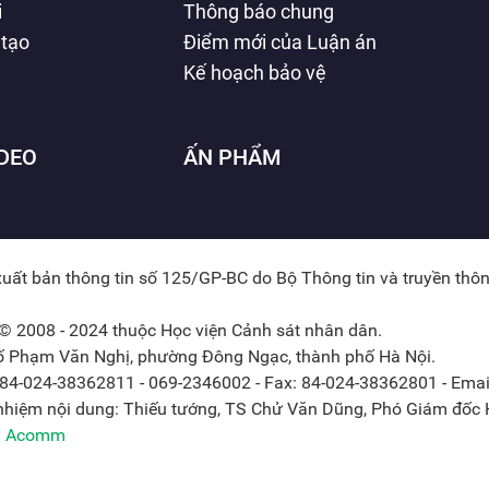
i
Thông báo chung
 tạo
Điểm mới của Luận án
Kế hoạch bảo vệ
IDEO
ẤN PHẨM
xuất bản thông tin số 125/GP-BC do Bộ Thông tin và truyền thô
© 2008 - 2024 thuộc Học viện Cảnh sát nhân dân.
hố Phạm Văn Nghị, phường Đông Ngạc, thành phố Hà Nội.
: 84-024-38362811 - 069-2346002 - Fax: 84-024-38362801 - Emai
 nhiệm nội dung: Thiếu tướng, TS Chử Văn Dũng, Phó Giám đốc H
ởi Acomm