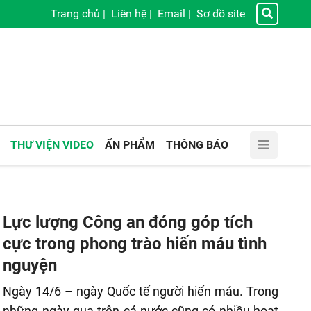
Trang chủ
|
Liên hệ
|
Email
|
Sơ đồ site
THƯ VIỆN VIDEO
ẤN PHẨM
THÔNG BÁO
Lực lượng Công an đóng góp tích
cực trong phong trào hiến máu tình
nguyện
Ngày 14/6 – ngày Quốc tế người hiến máu. Trong
những ngày qua trên cả nước cũng có nhiều hoạt