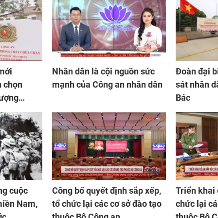
 mới
Nhân dân là cội nguồn sức
Đoàn đại b
n chọn
mạnh của Công an nhân dân
sát nhân d
lượng
Bác
ng cuộc
Công bố quyết định sắp xếp,
Triển khai 
miền Nam,
tổ chức lại các cơ sở đào tạo
chức lại cá
ớc
thuộc Bộ Công an
thuộc Bộ 