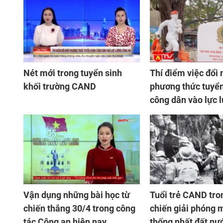
Nét mới trong tuyển sinh
Thí điểm việc đổi
khối trường CAND
phương thức tuyể
công dân vào lực 
CAND
Vận dụng những bài học từ
Tuổi trẻ CAND tro
chiến thắng 30/4 trong công
chiến giải phóng 
tác Công an hiện nay
thống nhất đất nư