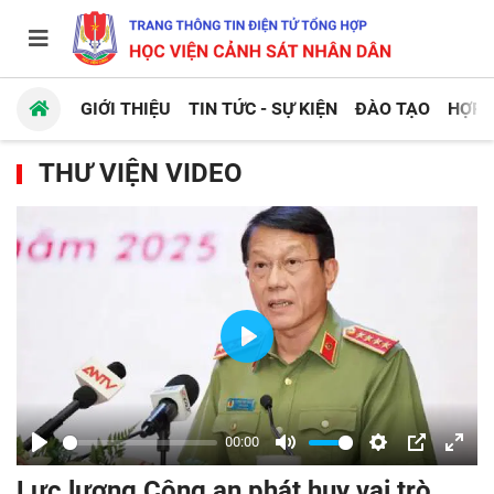
GIỚI THIỆU
TIN TỨC - SỰ KIỆN
ĐÀO TẠO
HỢP 
THƯ VIỆN VIDEO
Play
00:00
Play
Mute
Settings
PIP
Enter
Lực lượng Công an phát huy vai trò