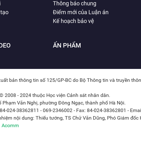
i
Thông báo chung
 tạo
Điểm mới của Luận án
Kế hoạch bảo vệ
IDEO
ẤN PHẨM
xuất bản thông tin số 125/GP-BC do Bộ Thông tin và truyền thô
© 2008 - 2024 thuộc Học viện Cảnh sát nhân dân.
hố Phạm Văn Nghị, phường Đông Ngạc, thành phố Hà Nội.
: 84-024-38362811 - 069-2346002 - Fax: 84-024-38362801 - Emai
 nhiệm nội dung: Thiếu tướng, TS Chử Văn Dũng, Phó Giám đốc H
ởi Acomm