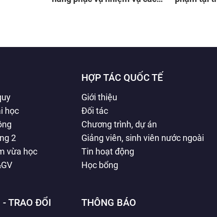
mạng
Dương Quả
Hưng Yên
HỢP TÁC QUỐC TẾ
quy
Giới thiệu
i học
Đối tác
hông
Chương trình, dự án
ằng 2
Giảng viên, sinh viên nước ngoài
àm vừa học
Tin hoạt động
&GV
Học bổng
 - TRAO ĐỔI
THÔNG BÁO