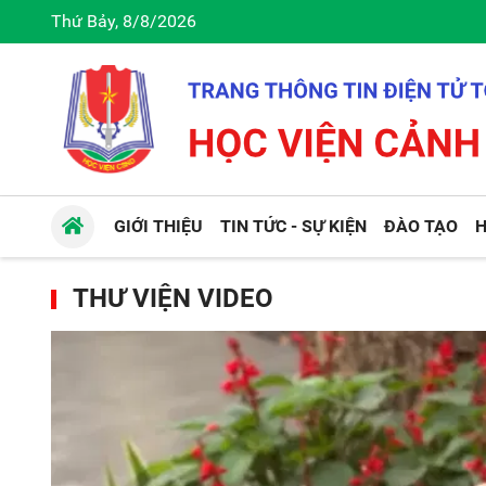
Thứ Bảy, 8/8/2026
GIỚI THIỆU
TIN TỨC - SỰ KIỆN
ĐÀO TẠO
H
THƯ VIỆN VIDEO