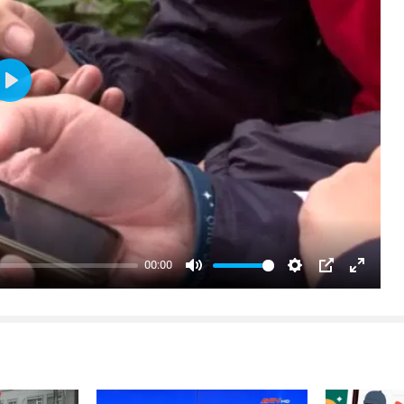
Play
00:00
Mute
Settings
PIP
Enter
fullsc