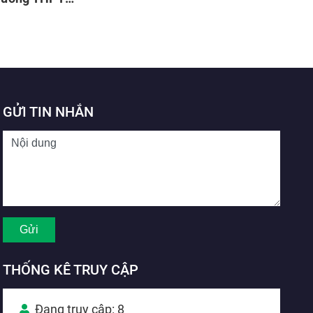
ng Hàm, tỉnh
GỬI TIN NHẮN
THỐNG KÊ TRUY CẬP
Đang truy cập: 8