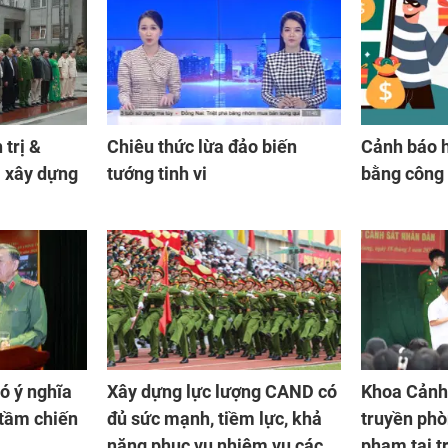
 trị &
Chiêu thức lừa đảo biến
Cảnh báo h
 xây dựng
tướng tinh vi
bằng công
ó ý nghĩa
Xây dựng lực lượng CAND có
Khoa Cảnh 
 tầm chiến
đủ sức mạnh, tiềm lực, khả
truyền phò
năng phục vụ nhiệm vụ cách
phạm tại 