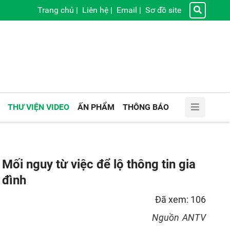
Trang chủ
|
Liên hệ
|
Email
|
Sơ đồ site
THƯ VIỆN VIDEO
ẤN PHẨM
THÔNG BÁO
Mối nguy từ việc để lộ thông tin gia
đình
Đã xem: 106
Nguồn
ANTV