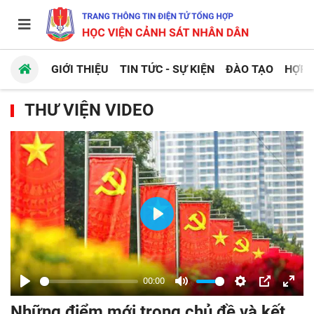
GIỚI THIỆU
TIN TỨC - SỰ KIỆN
ĐÀO TẠO
HỢP 
THƯ VIỆN VIDEO
Play
00:00
Play
Mute
Settings
PIP
Enter
Những điểm mới trong chủ đề và kết