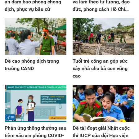
án đảm bảo phòng chống
và làm theo tư tưởng, đạo
dịch, phục vụ bầu cử
đức, phong cách Hồ Chí
Minh
Đề cao phòng dịch trong
Tuổi trẻ công an góp sức
trường CAND
xây nhà cho bà con vùng
cao
Phản ứng thông thường sau
Đề tài đoạt giải Nhất cuộc
tiêm vắc xin phòng COVID-
thi IUCP của đội Học viện