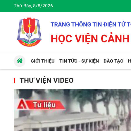
Thứ Bảy, 8/8/2026
GIỚI THIỆU
TIN TỨC - SỰ KIỆN
ĐÀO TẠO
H
THƯ VIỆN VIDEO