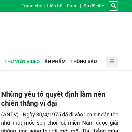
Trang chủ
|
Liên hệ
|
Email
|
Sơ đồ site
THƯ VIỆN VIDEO
ẤN PHẨM
THÔNG BÁO
Những yếu tố quyết định làm nên
chiến thắng vĩ đại
(ANTV) - Ngày 30/4/1975 đã đi vào lịch sử dân tộc
như một mốc son chói lọi, miền Nam được giải
phóng, non sông thu về một mối. Đại thắng mùa