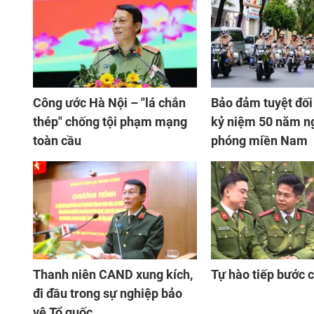
Công ước Hà Nội – "lá chắn
Bảo đảm tuyệt đối 
thép" chống tội phạm mạng
kỷ niệm 50 năm ng
toàn cầu
phóng miền Nam
Thanh niên CAND xung kích,
Tự hào tiếp bước 
đi đầu trong sự nghiệp bảo
vệ Tổ quốc