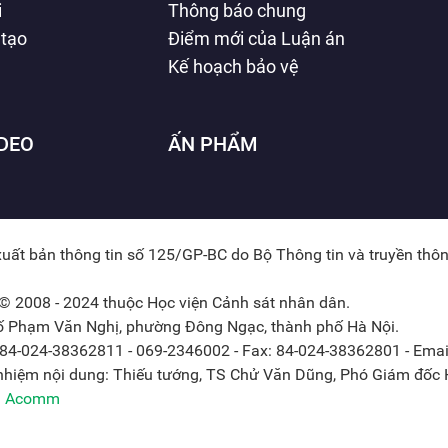
i
Thông báo chung
 tạo
Điểm mới của Luận án
Kế hoạch bảo vệ
IDEO
ẤN PHẨM
xuất bản thông tin số 125/GP-BC do Bộ Thông tin và truyền thô
© 2008 - 2024 thuộc Học viện Cảnh sát nhân dân.
hố Phạm Văn Nghị, phường Đông Ngạc, thành phố Hà Nội.
: 84-024-38362811 - 069-2346002 - Fax: 84-024-38362801 - Emai
 nhiệm nội dung: Thiếu tướng, TS Chử Văn Dũng, Phó Giám đốc H
ởi Acomm