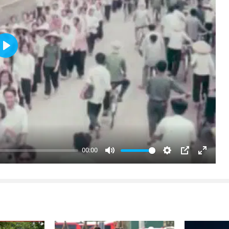
Play
00:00
Mute
Settings
PIP
Enter
fullsc