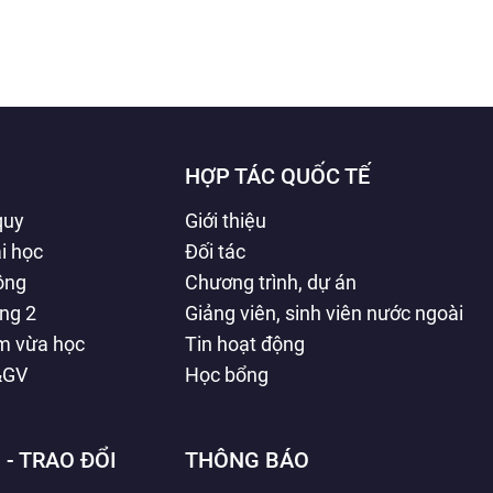
HỢP TÁC QUỐC TẾ
quy
Giới thiệu
i học
Đối tác
hông
Chương trình, dự án
ằng 2
Giảng viên, sinh viên nước ngoài
àm vừa học
Tin hoạt động
&GV
Học bổng
 - TRAO ĐỔI
THÔNG BÁO