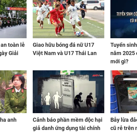
an toàn lễ
Giao hữu bóng đá nữ U17
Tuyển sin
ày Giải
Việt Nam và U17 Thái Lan
năm 2025 
mới gì?
cha anh
Cảnh báo phần mềm độc hại
Bẫy lừa đ
giả danh ứng dụng tài chính
cũ rẻ trên