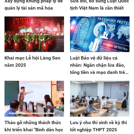
Xây dựng khung pháp lý để
Sửa đổi, bổ sung Luật Quốc
quản lý tài sản mã hóa
tịch Việt Nam là cần thiết
Khai mạc Lễ hội Làng Sen
Luật Bảo vệ dữ liệu cá
năm 2025
nhân: Ngăn chặn lừa đảo,
tống tiền và mạo danh trên
không gian mạng
Tháo gỡ những thách thức
Lưu ý cho thí sinh về kỳ thi
khi triển khai "Bình dân học
tốt nghiệp THPT 2025