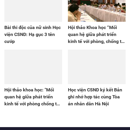
Bài thi độc của nữ sinh Học
Hội thảo Khoa học “Mối
viện CSND: Hạ gục 3 tên
quan hệ giữa phát triển
cướp
kinh tế với phòng, chống tội
phạm góp phần đảm bảo
an ninh, trật tự ở Việt Nam”.
Hội thảo khoa học: "Mối
Học viện CSND ký kết Bản
quan hệ giữa phát triển
ghi nhớ hợp tác cùng Tòa
kinh tế với phòng chống tội
án nhân dân Hà Nội
phạm góp phần bảo đảm
an ninh, trật tự ở Việt Nam"