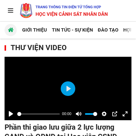
GIỚI THIỆU
TIN TỨC - SỰ KIỆN
ĐÀO TẠO
HỢP 
THƯ VIỆN VIDEO
Play
00:00
Play
Mute
Settings
PIP
Enter
Phần thi giao lưu giữa 2 lực lượng
fulls