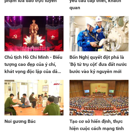
phạm lừa đảo trực tuyến
yêu cầu cấp thiết, khách
quan
Chủ tịch Hồ Chí Minh - Biểu
Bốn Nghị quyết đột phá là
tượng cao đẹp của ý chí,
'Bộ tứ trụ cột' đưa đất nước
khát vọng độc lập của dân
bước vào kỷ nguyên mới
tộc, tự do, hạnh phúc cho
nhân dân
Noi gương Bác
Tạo cơ sở hiến định, thực
hiện cuộc cách mạng tinh