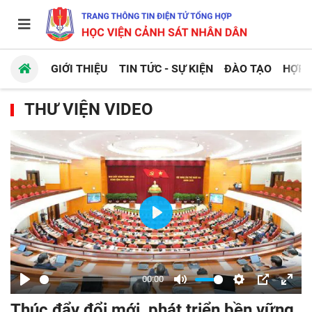
GIỚI THIỆU
TIN TỨC - SỰ KIỆN
ĐÀO TẠO
HỢP 
THƯ VIỆN VIDEO
Play
00:00
Play
Mute
Settings
PIP
Enter
Thúc đẩy đổi mới, phát triển bền vững